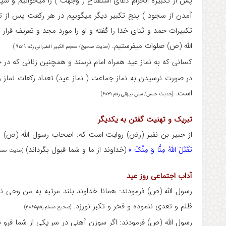
آمدن از سجود ) پنج تکبیر دیگر می‎گوییم در هر رکعت پس از تکبیرات دعای تعوذ
تکبیرات حمد و ثنای خدا را گفته و او را مورد مجد و تعریف قرار می‎ده
الله (ص) صلوات می‎فرستیم.
(حدیث صحیح/ معجم الکبیر الطبرانی رقم ۹۵۱۹ )
کسانی که به نماز عید همراه امام نرسند و همچنین زنانی که در خانه هستند می‎توانند نما
است.
(حدیث حسن/ سنن بیهقی رقم ۶۰۳۱)
تبریک و تهنیت گفتن به یکدیگر
از جبیر بن نفیر (رض) روایت است که: اصحاب رسول الله (ص) هنگامی که روز عید
تَقَبَّلَ اللهُ مِنَّا وَ مِنْکَ »
(خداوند از ما و شما قبول بگرداند)
(حدیث حسن/ فتح
آداب اجتماعی روز عید
رسول الله (ص) فرمودند: همانا خداوند بلند مرتبه به من وحی 
ظلم و تعدی ننموده و فخر و تکبر نورزد.
(صحیح مسلم رقم۲۸۶۵)
رسول الله (ص) فرمودند: اگر سوزن آهنی در سر یکی از شما فرو 