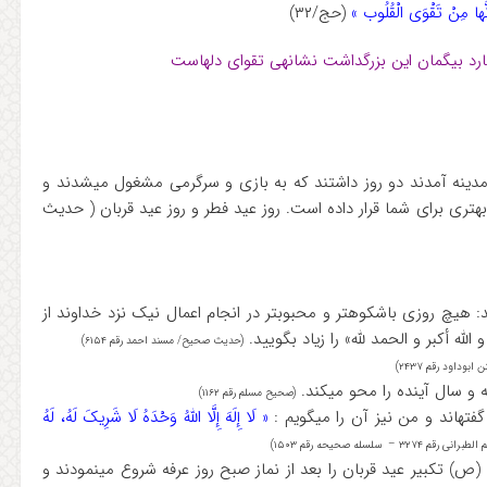
نَّها مِنْ تَقْوَی الْقُلُوب »
(حج/۳۲)
از انس (رض) روایت است که گفت: هنگامی که پیامبر (ص) به مدینه آمدند دو روز داشتند که به بازی و سرگرمی مشغول می‎شدند و
روز بهتری برای شما قرار داده است. روز عید فطر و روز عید قربان ( حدیث
از عبدالله بن عمر (رض) روایت است که رسول الله (ص) فرمودند: هیچ روزی باشکوه‎تر و محبوبتر در انجام اعمال نیک نزد خداوند از
(حدیث صحیح/ مسند احمد رقم ۶۱۵۴)
داود رقم ۲۴۳۷)
(صحیح مسلم رقم ۱۱۶۲)
گویم :
« لَا إِلَهَ إِلَّا اللَّهُ وَحْدَهُ لَا شَرِیکَ لَهُ، لَهُ
 – سلسله صحیحه رقم ۱۵۰۳)
روایت است که عبدالله بن عباس (رض) و دیگر اصحاب رسول الله (ص) تکبیر عید قربان را بعد از نماز صبح روز عرفه شروع می‎نمودند و