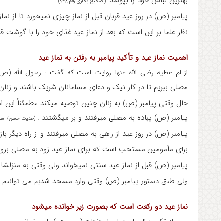
بهترین لباس خود را بپوشد.
( صحیح بخاری رقم ۹۴۸)
پیامبر (ص) در روز عید قربان قبل از نماز چیزی نمی‎خورد تا از نماز برمی‎گشت.
نظر علما بر این است که بعد از نماز عید غذای خود را با گوشت قربانی‎اش شروع 
اهمیت نماز عید و تأکید پیامبر به رفتن به نماز عید
از ام عطیه رضی الله عنها روایت است که گفت : رسول الله (ص) ب
مصلی ببریم تا در کار نیک و دعای مسلمانان شریک باشند و زنان قاعده 
حال وقتی پیامبر (ص) به زنان چنین توصیه می‎کند مطمئناً این اهمیت و تأکید پیامبر(ص) شامل حال مردان بیشتر می‎شود.
پیامبر (ص) پیاده به مصلی می‎رفتند و بر می‎گشتند .
(حدیث حسن/ سنن ابن
پیامبر (ص) در روز عید از راهی به مصلی می‎رفتند و از راه دیگر باز می‎گشتند .
برای مأمومین مستحب است که برای نماز عید زود به مصلی بروند
پیامبر (ص) قبل از نماز عید سنتی نمی‎خواند ولی وقتی به منزلشان برمی‎گشتند دو رکعت می‎خواندند.
ولی طبق دستور پیامبر (ص) وقتی وارد مسجد شدیم می توانیم
نماز عید دو رکعت است که بصورت زیر خوانده می‎شود