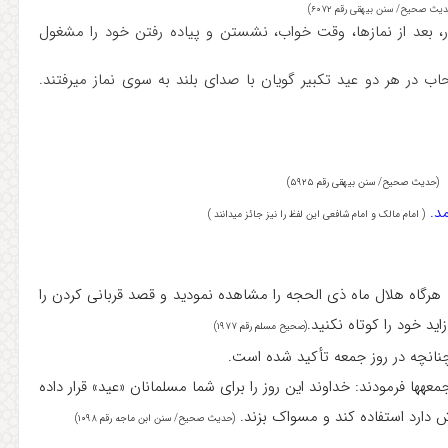
یث صحیح/ سنن بیهقی رقم ۶۰۷۲)
ازار، بعد از نمازها، وقت خواب، نشستن و پیاده رفتن خود را مشغول
(حدیث صحیح/ سنن بیهقی رقم ۵۹۲۵)
مد.
(
امام مالک و امام شافعی این لفظ را نیز جائز می‎دانند )
: هرگاه هلال ماه ذی الحجه را مشاهده نمودید و قصد قربانی کردن را
(صحیح مسلم رقم ۱۹۷۷)
نچه در روز جمعه تأکید شده است.
از عبدالله بن عباس (رض) روایت است که پیامبر (ص) در یکی از جمعه‎ها فرمودند: خداوند این روز را برای شما مسلمانان «عید» قرار داده
دارد استفاده کند و مسواک بزند.
(حدیث صحیح/ سنن ابن ماجه رقم ۱۰۹۸)