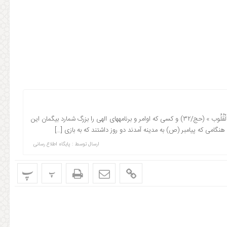
گردآورنده : احمد بازماندگان / « وَ مَنْ یُعَظِّم شَعائِرَ اللهِ فَإِنَّها مِنْ تَقْوَی الْقُلُوب » (حج/۳۲) و کسی که اوامر و برنامه‎های الهی را بزرگ شمارد بیگمان این
ارسال توسط :
پایگاه اطلاع رسانی
پ
پ