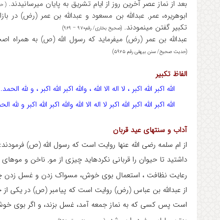
بعد از نماز عصر آخرین روز از ایام تشریق به پایان می‎رسانیدند.
( حد
ابوهریره، عمر, عبدالله بن مسعود و عبدالله بن عمر (رض) در ب
تکبیر گفتن ‎می‎نمودند.
(صحیح بخاری/ رقم۹۷۰ – ۹۶۹)
عبدالله بن عمر (رض) می‎فرماید که رسول الله (ص) به همراه اصحاب در هر دو عید تکبیر گویان با صدای بلند به سوی نماز می‎رفتند.
(حدیث صحیح/ سنن بیهقی رقم ۵۹۲۵)
الفاظ تکبیر
الله اکبر الله اکبر ، لا اله الا الله ، والله اکبر الله اکبر ، و لله الحمد.
الله اکبر الله اکبر الله اکبر لا اله الا الله والله اکبر الله اکبر و لله الح
آداب و سنتهای عید قربان
از ام سلمه رضی الله عنها روایت است که رسول الله (ص) فرمودند
داشتید تا حیوان را قربانی نکرده‎اید چیزی از مو‍‍‍‍‍‍‍‏, ناخن و موهای زاید خود را کوتاه نکنید.
رعایت نظافت ، استعمال بوی خوش، مسواک زدن و غسل زدن چنا
است پس کسی که به نماز جمعه آمد، غسل بزند، و اگر بوی خوش 