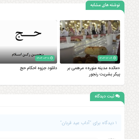
نوشته های مشابه
۱۴۰۴-۰۳-۱۱
۱۴۰۴-۱۲-۰۹
«مائده مدینه منوره» مرهمی بر
دانلود جزوه احکام حج
پیکر بشریت رنجور
ثبت دیدگاه
1 دیدگاه برای “آداب عید قربان”