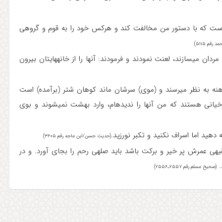
 است که با دستور من مخالفت کند و هرکس خود را به قوم و گروهی
قم ۵۱۱۵)
پیامبر(ص) مردانی که خود را شبیه زنان و زنانی که خود را شبیه مردان می‎سازند، لعنت نمودند و فرمودند: آنها را از خانه‎هایتان بیرون
پیامبر(ص) فرمودند: زنانی که لباسهای نازک می‎پوشند و نیمه برهنه به نظر می‎رسند و (موی) سرشان ماند کوهان شتر (برآمده) است
خودشان منحرف هستند و دیگران را هم منحرف می‎سازند، دوزخیانی هستند که من آنها را ندیده‎ام، وارد بهشت نمی‎شوند و بوی
دهید اما اسراف نکنید و تکبر نورزید.
(حدیث حسن/ابن ماجه رقم ۳۶۰۵)
پیامبر(ص) فرمودند: کسی که می‎خواهد روزیش وسیع گردد و بقیه‎ی عمرش پر خیر و برکت باشد باید صله‎ی رحم را بجای آورد. و در
(صحیح مسلم رقم ۲۵۵۷ـ۲۵۵۶)