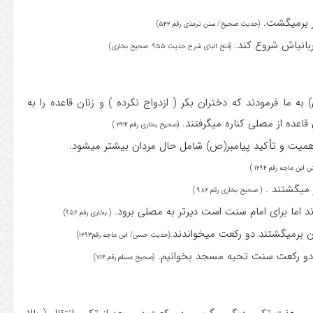
(حدیث صحیح/ سنن ترمذی رقم ۵۴۲)
کند.
(فتح البای شرح حدیث ۹۵۵ صحیح بخاری)
ه ما فرمودند که دختران بکر ( ازدواج نکرده ) و زنان قاعده را به
از مصلی کناره می‎گرفتند.
(صحیح بخاری رقم ۳۲۴ )
 ماجه رقم ۱۲۹۴ )
( صحیح بخاری رقم ۹۸۶ )
 اما برای امام سنت است دیرتر به مصلی برود.
( بخاری رقم ۹۵۶)
(حدیث حسن/ ابن ماجه رقم۱۲۹۳)
 دو رکعت سنت تحیه مسجد بخوانیم.
(صحیح مسلم رقم ۷۱۴)