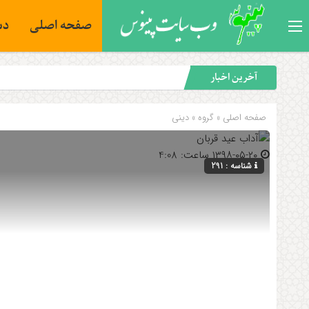
صفحه اصلی
دس
آخرین اخبار
صفحه اصلی
» گروه »
دینی
۱۳۹۸-۰۵-۲۰ ساعت: 4:08
شناسه : 291