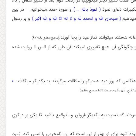
پس از تکبیره الحرام دعای استفتاح ( وجهت ) را می‎خوانیم و سپس هفت تکبیر دیگر می‎گوییم، در رکعت دوم بعد از تکبیر انتقال ( بالا
( اعوذ بالله … )
و سوره حمد می‎خوانیم – در بین
یم
( سبحان الله و الحمد لله و لا اله الا الله و الله اکبر )
و بر رسول
ز عید را بجا آورند.
(صحیح بخاری رقم۹۸۷)
در صورت نرسیدن به نماز جماعت ( نماز عید) تعداد رکعات نماز و چگونگی آن هیچ تغییری نمی‎کند آن طور که از انس  روایت شده
 همدیگر را ملاقات می‎کردند به یکدیگر می‎گفتند:
«
 الباری شرح حدیث ۹۵۲ صحیح بخاری)
نمودند که نسبت به یکدیگر فروتن و متواضع باشید تا یکی بر دیگری
برده شود برای او بهتر از این است که زن نامحرمی را لمس کند.
(حدیث