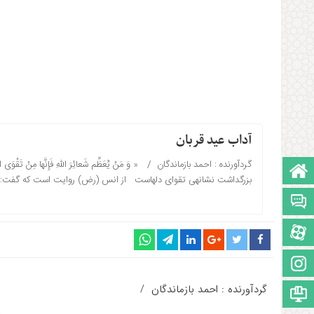
آداب عید قربان
صفحه نخست
بزرگداشت نشانه‎ی تقوای دلهاست از انس (رض) روایت است که گفت: هنگامی که پیامبر (ص) به مدینه آمدند دو روز داشتند که به بازی […]
تالار گفتمان
آپارات
اینستاگرام
گردآورنده : احمد بازماندگان /
مجوز سایت