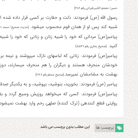
حسن/ معجم الکبیرطبرانی رقم ۴۸۶)
رسول الله (ص) فرمودند: ذلت و حقارت بر کسی قرار داده شده
شبیه کند پس او از همان قوم محسوب می‎شود.
(حدیث صحیح/ مسند احمد ر
کنید.
(صحیح بخاری رقم ۵۵۴۷)
بهشت به مشامشان نمی‎رسد.
(صحیح مسلم رقم ۲۱۲۸)
پیامبر (ص) فرمودند: بخورید، بنوشید، بپوشید، و به یکدیگر صدقه 
روایتی قطع کننده‎ی (ترک کننده) صله‎ی رحم وارد بهشت نمی‎شود.
این مطلب بدون برچسب می باشد.
برچسب ها