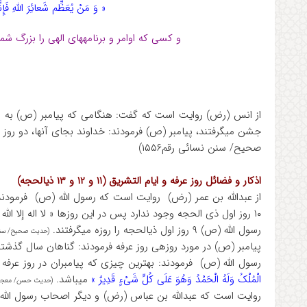
« وَ مَنْ یُعَظِّم شَعائِرَ اللهِ فَإِ
و کسی که اوامر و برنامه‎های الهی را بزرگ شمارد بیگمان این بزرگداشت نشانه‎ی تقوای دلهاست
جشن می‎گرفتند، پیامبر (ص) فرمودند: خداوند بجای آنها، دو 
صحیح/ سنن نسائی رقم۱۵۵۶)
اذکار و فضائل روز عرفه و ایام التشریق (۱۱ و ۱۲ و ۱۳ ذی‎الحجه)‎
۱۰ روز اول ذی الحجه وجود ندارد پس در این روزها « لا اله إلا الله و الله أکبر و الحمد لله» را زیاد بگویید.
رسول الله (ص) ۹ روز اول ذی‎الحجه را روزه می‎گرفتند.
(حدیث صحیح/ سنن ابو
پیامبر (ص) در مورد روزه‎ی روز عرفه فرمودند: گناهان سال گذشته و سال آینده را محو می‎کند.
رسول الله (ص) فرمودند: بهترین چیزی که پیامبران در روز عرفه گفته‎اند و من نیز آن را می‎
الْمُلْکُ وَلَهُ الْحَمْدُ وَهُوَ عَلَى کُلِّ شَیْءٍ قَدِیرٌ »
می‎باشد.
(حدیث حسن/ معجم الطبرانی رقم ۳۲۷۴