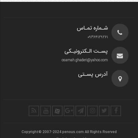
شـماره تمـاس
09364129261
پسـت الـکترونیـکی
osamah.ghaderi@yahoo.com
آدرس پسـتی
Copyright© 2007-2024 penous.com All Rights Rserved