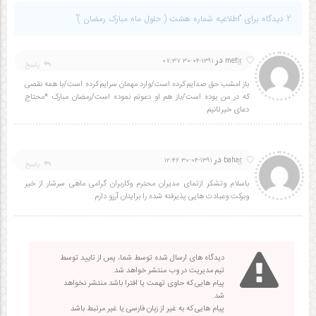
2 دیدگاه برای “اطلاعیه شماره هشت ( حلول ماه مبارک رمضان )”
در
5
۱۳۹۱-۰۴-۳۰ ۰۷:۳۷
mehr
پاسخ
باز امشب حق صدایم کرده است/وارد مهمان سرایم کرده است/با همه نقصی
که در من بوده است/باز هم او دعوتم نموده است/رمضان مبارک *محتاج
دعای خیرتانیم
در
6
۱۳۹۱-۰۴-۳۰ ۱۲:۴۶
bahar
پاسخ
باسلام وتشکر ازتمای مدیران محترم وکاربران گرامی ماهی سرشار از خیر
وبرکت وعبادت هایی پذیرفته شده را برایتان آرزو دارم .
دیدگاه های ارسال شده توسط شما، پس از تایید توسط
تیم مدیریت در وب منتشر خواهد شد.
پیام هایی که حاوی تهمت یا افترا باشد منتشر نخواهد
شد.
پیام هایی که به غیر از زبان فارسی یا غیر مرتبط باشد