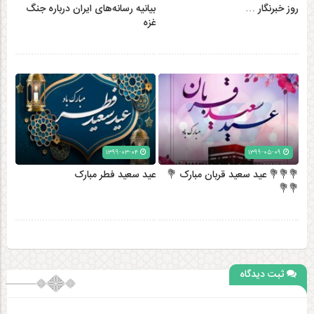
روز خبرنگار …
بیانیه رسانه‌های ایران درباره جنگ
غزه
۱۳۹۹-۰۳-۰۴
۱۳۹۹-۰۵-۰۹
💐💐💐 عید سعید قربان مبارک 💐
عید سعید فطر مبارک
💐💐
ثبت دیدگاه