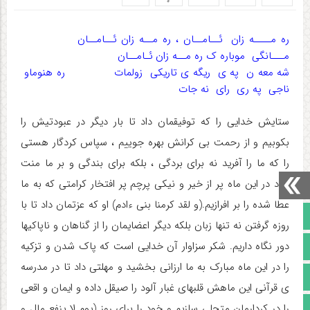
ره مــــه زان ئــامــان ، ره مــه زان ئــامــان
مـــانگی موباره ک ره مــه زان ئـامــان
شه معه ن په ی ریگه ی تاریکی زولمات ره هنوماو
ناجی په ری رای نه جات
ستایش خدایی را که توفیقمان داد تا بار دیگر در عبودتیش را
بکوبیم و از رحمت بی کرانش بهره جوییم ، سپاس کردگار هستی
را که ما را آفرید نه برای بردگی ، بلکه برای بندگی و بر ما منت
نهاد در این ماه پر از خیر و نیکی پرچم پر افتخار کرامتی که به ما
عطا شده را بر افرازیم.(و لقد کرمنا بنی ءادم) او که عزتمان داد تا با
صفحه نخست
روزه گرفتن نه تنها زبان بلکه دیگر اعضایمان را از گناهان و ناپاکیها
دور نگاه داریم. شکر سزاوار آن خدایی است که پاک شدن و تزکیه
تالار گفتمان
را در این ماه مبارک به ما ارزانی بخشید و مهلتی داد تا در مدرسه
آپارات
ی قرآنی این ماهش قلبهای غبار آلود را صیقل داده و ایمان و اقعی
اینستاگرام
را در کردارمان متجلی سازیم و خود را برای روز (یوم لا ینفع مال و