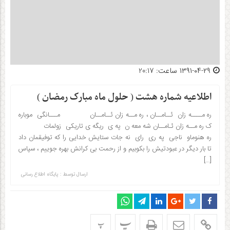
۱۳۹۱-۰۴-۲۹ ساعت: 20:17
اطلاعیه شماره هشت ( حلول ماه مبارک رمضان )
ره مــــه زان ئــامــان ، ره مــه زان ئــامــان مـــانگی موباره
ک ره مــه زان ئـامــان شه معه ن په ی ریگه ی تاریکی زولمات
ره هنوماو ناجی په ری رای نه جات ستایش خدایی را که توفیقمان داد
تا بار دیگر در عبودتیش را بکوبیم و از رحمت بی کرانش بهره جوییم ، سپاس
[…]
ارسال توسط :
پایگاه اطلاع رسانی
پ
پ