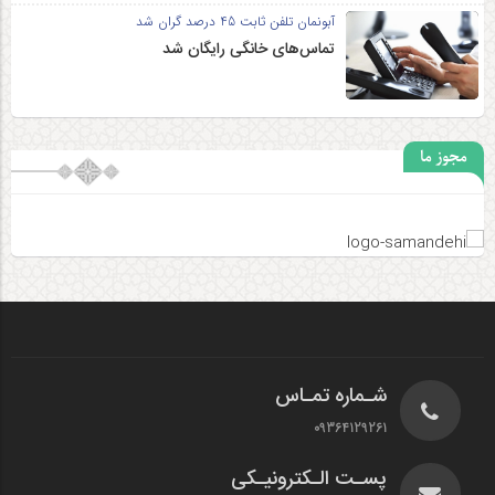
آبونمان تلفن ثابت 45 درصد گران شد
تماس‌های خانگی رایگان شد
مجوز ما
شـماره تمـاس
09364129261
پسـت الـکترونیـکی