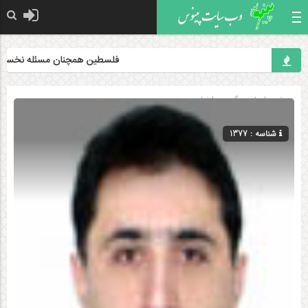
فلسطین همچنان مسئله نخست جها
صفحه اصلی
» گروه »
اخبار
شناسه : 1377