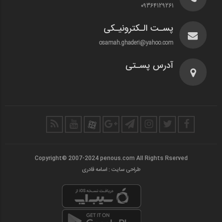
09364129261
پسـت الـکترونیـکی
osamah.ghaderi@yahoo.com
آدرس پسـتی
Copyright© 2007-2024 penous.com All Rights Rserved
طراحی سایت : اسامه قادری