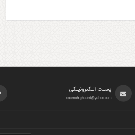
پسـت الـکترونیـکی
osamah.ghaderi@yahoo.com