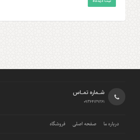
ثبت دیدگاه
شـماره تمـاس
09364129261
درباره ما
صفحه اصلی
فروشگاه