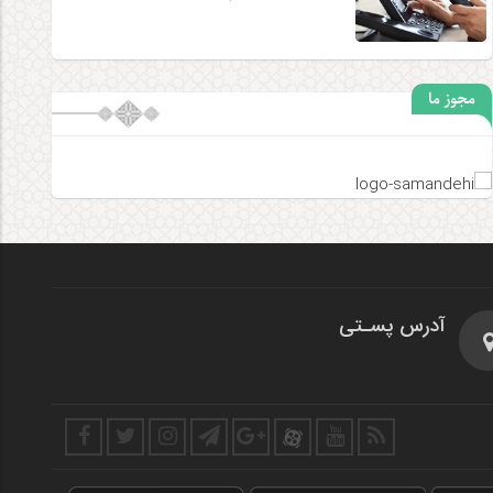
مجوز ما
آدرس پسـتی