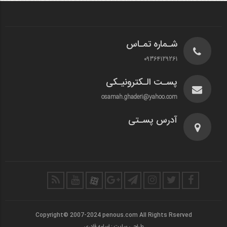
شـماره تمـاس
09364129261
پسـت الـکترونیـکی
osamah.ghaderi@yahoo.com
آدرس پسـتی
Copyright© 2007-2024 penous.com All Rights Rserved