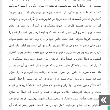
بهشتی، در ارتباط با شرایط تعطیلی دو هفته‌ای تهران، نکاتی را مطرح می‌کند
که به لحاظ علم پزشکی، از اهمیت ویژه ای برخوردار است.وی افزود:
گسترش افسار گسیخته اپیدمی کرونا در کشور همه را نگران کرده و متولیان
امر در تلاش هستند کاری در جهت پیشگیری و کنترل این بیماری انجام
دهند.سوری با طرح این سوال که چه شد که به اینجا رسیدیم، گفت: اینکه چرا
وضعیت کرونا بحرانی شد، بحث خاص خود را دارد ولی چه باید بکنیم سوال
مهم حال حاضر به خصوص در کلانشهری مانند تهران است.وی ادامه داد: قفل
کردن شهر بدون برنامه ریزی دقیق و منسجم، هیچ نتیجه قطعی برای کنترل
اپیدمی به دنبال ندارد و عمدتاً برای خریدن زمان جهت ادامه روند پیشگیری و
کنترل است و اثر ماندگار ندارد. ضمن اینکه هزینه و بار اقتصادی آن هم بسیار
بالا است.سوری با طرح این سوال که کدام برنامه پیشگیری و کنترل مؤثر
شناخته شده و برنامه ریزی شده لازم است در کنارش شهر را قفل کنیم،
گفت: اگر چنین اقدامی تنها برای وقفه‌ای ۲ هفته‌ای است قطعاً اثربخشی کوتاه
مدت و هزینه اثربخشی بالایی خواهد داشت و انجام آن اصلاً به صلاح
نیست.عضو هیأت علمی دانشگاه علوم پزشکی شهید بهشتی، افزود: برای بعد
تعطیلی فعالیت‌ها و قرنطینه کامل باید برنامه داشته باشیم. یعنی اهداف آن