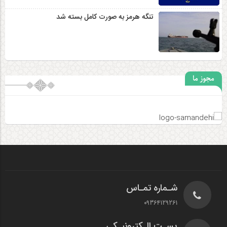
تنگه هرمز به صورت کامل بسته شد
مجوز ما
شـماره تمـاس
09364129261
پسـت الـکترونیـکی