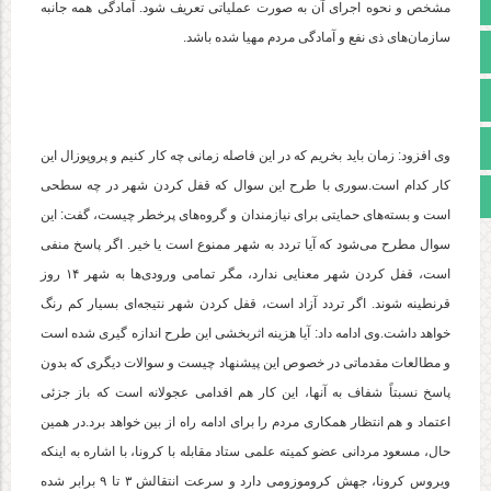
صفحه نخست
مشخص و نحوه اجرای آن به صورت عملیاتی تعریف شود. آمادگی همه جانبه
سازمان‌های ذی نفع و آمادگی مردم مهیا شده باشد.
تالار گفتمان
آپارات
اینستاگرام
وی افزود: زمان باید بخریم که در این فاصله زمانی چه کار کنیم و پروپوزال این
کار کدام است.سوری با طرح این سوال که قفل کردن شهر در چه سطحی
مجوز سایت
است و بسته‌های حمایتی برای نیازمندان و گروه‌های پرخطر چیست، گفت: این
سوال مطرح می‌شود که آیا تردد به شهر ممنوع است یا خیر. اگر پاسخ منفی
است، قفل کردن شهر معنایی ندارد، مگر تمامی ورودی‌ها به شهر ۱۴ روز
قرنطینه شوند. اگر تردد آزاد است، قفل کردن شهر نتیجه‌ای بسیار کم رنگ
خواهد داشت.وی ادامه داد: آیا هزینه اثربخشی این طرح اندازه گیری شده است
و مطالعات مقدماتی در خصوص این پیشنهاد چیست و سوالات دیگری که بدون
پاسخ نسبتاً شفاف به آنها، این کار هم اقدامی عجولانه است که باز جزئی
اعتماد و هم انتظار همکاری مردم را برای ادامه راه از بین خواهد برد.در همین
حال، مسعود مردانی عضو کمیته علمی ستاد مقابله با کرونا، با اشاره به اینکه
ویروس کرونا، جهش کروموزومی دارد و سرعت انتقالش ۳ تا ۹ برابر شده