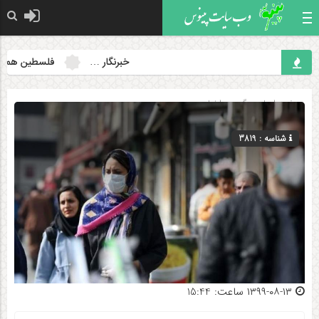
خبرنگار …
فلسطین همچنان م
صفحه اصلی
» گروه »
اخبار
شناسه : 3819
۱۳۹۹-۰۸-۱۳ ساعت: 15:44