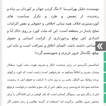
نویسنده: جلیل بهرامی‌نیا // تنگ کردن جهان بر کوردان بی پناه و
رنجدیده از تبعیض و طرد و تکرار سیاست های
کوردستیزی،خلاف همه مبانی اخلاقی و حقوقی و نقض الزامات
صلح پایدار در منطقه است؛ این که ملت کورد بر روی خاک آبا و
اجدادی اش توقع برخورداری از کرامت انسانی و حقوق
اجتماعی داشته باشد، الفبای اخلاق و شرافت است و نباید این
توقع، لگدمال غرور غریزی و شوونیسم گردد!
صفحه نخست
کمالیسم دگرستیز در برابر سیاست انکار و تحریف هویت ملت کورد، بدهکار
تالار گفتمان
وجدان بشری و اخلاقاً محکوم به عذرخواهی است؛راست است که کورد برگهای
آپارات
برنده روابط بین الملل، یعنی زر و زور ندارد تا کرامت و حقوق اش به رسمیت
اینستاگرام
شناخته شود،اما فرودستی و بی پناهی اش از یک سو و حقانیت درخواست و توقع
اش از دیگر سو نیز، رسواگر کسانی است که پای کوفتن بر این افتادگان را برای
مجوز سایت
نمایش غرور نظامی برگزیده اند! استفاده از گزینه نظامی و زبان تحقیر اگر