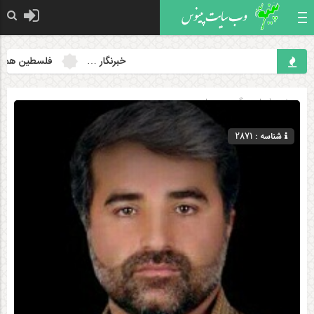
خبرنگار …
فلسطین همچنان 
صفحه اصلی
» گروه »
سیاسی
شناسه : 2871