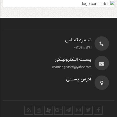
شـماره تمـاس
09364129261
پسـت الـکترونیـکی
osamah.ghaderi@yahoo.com
آدرس پسـتی