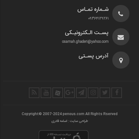
شـماره تمـاس
09364129261
پسـت الـکترونیـکی
osamah.ghaderi@yahoo.com
آدرس پسـتی
Copyright© 2007-2024 penous.com All Rights Rserved
طراحی سایت : اسامه قادری