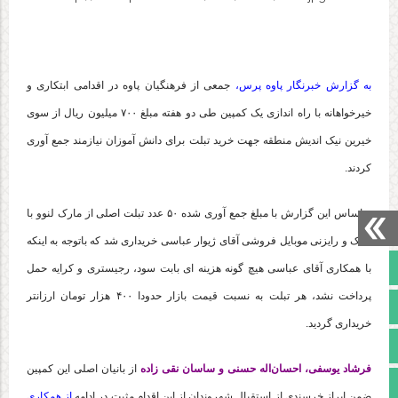
به گزارش خبرنگار پاوه پرس،
جمعی از فرهنگیان پاوه در اقدامی ابتکاری و
خیرخواهانه با راه اندازی یک کمپین طی دو هفته مبلغ ۷۰۰ میلیون ریال از سوی
خیرین نیک اندیش منطقه جهت خرید تبلت برای دانش آموزان نیازمند جمع آوری
کردند.
براساس این گزارش با مبلغ جمع آوری شده ۵۰ عدد تبلت اصلی از مارک لنوو با
کمک و رایزنی موبایل فروشی آقای ژیوار عباسی خریداری شد که باتوجه به اینکه
صفحه نخست
با همکاری آقای عباسی هیچ گونه هزینه ای بابت سود، رجیستری و کرایه حمل
پرداخت نشد، هر تبلت به نسبت قیمت بازار حدودا ۴۰۰ هزار تومان ارزانتر
تالار گفتمان
خریداری گردید.
آپارات
فرشاد یوسفی، احسان‌اله حسنی و ساسان نقی زاده
از بانیان اصلی این کمپین
اینستاگرام
ضمن ابراز خرسندی از استقبال شهروندان از این اقدام مثبت در ادامه
از همکاری