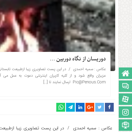
دوریسان از نگاه دوربین …
عکاس : سمیه احمدی / در این پست تصاویری زیبا ازطبیعت تابستانی 
صفحه نخست
۱۳۹۴-۰۵-۲۹ ساعت: 11:13
عزیزان واقع شود و از کلیه کاربران اینترنتی دعوت به عمل می
Pic@Penous.Com ارسال نمایند تا […]
تالار گفتمان
آپارات
اینستاگرام
مجوز سایت
عکاس : سمیه احمدی / در این پست تصاویری زیبا ازطبیعت ت