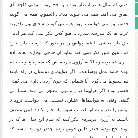
آدمی که سال ها در انتظار بوده تا به حج برود… وقتی فاجعه ای
اینستاگرام
اتفاق می افتد همه می شوند مدعی العموم. همه می گویند
مجوز سایت
حقش بود، می خواست نرود. همه می گویند به جای پول دادن به
عرب ها یک مدرسه بسازد… هیچ کس فکر نمی کند هر آدمی
حق دارد بخشی یا همه پولش را هر طور که دوست دارد خرج
کند، هیچ کس فکر نمی کند شاید آن حاجی بیچاره اتفاقا آدم
خیری هم بوده و حالا به آرزوی دیرینه اش که سفر حج واجب هم
بوده جامه عمل پوشانده… اگر هواپیمای دوستان در راه تایلند
هم سقوط می کرد، آیا شمایی که خون آریایی داری می گفتی
حقش بود؟ اگر هواپیما در راه دبی منفجر می شد، شما می
گفتی وقتی به هواپیماها اعتباری نیست، می خواست نرود تا
پولش را تقدیم به این اعراب سوسمار خور بکند؟ کمی منصف
باشید. به آرزوی پیرمردی فکر کنید که تمام این سال ها که در
نوبت حج بوده، چقدر دلش خوش بوده، چقدر دوست داشته که