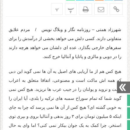
پ
پ
شهرزاد همتی – روزنامه نگار و وبلاگ نویس / مردم علایق
متفاوتی دارند. کسی دلش می خواهد بخشی از درآمدش را برای
سفرهای خارجی بگذارد. عده ای دلشان می خواهد هرچه دارند
را در دوبی و مالزی و پاتایا و آنتالیا خرج کنند.
هیچ کس هم از ما آریایی های اصیل یه آن ها نمی گوید این دبی
که همه اش ماکت است و مصنوعی، اتفاقا متعلق به اعراب
است و نروید و پولتان را در جیب عرب ها نریزید. هیچ کس نمی
گوید شما که تمام سوراخ سمبه های ترکیه را بلدی، آیا ایران را
صفحه نخست
به خوبی گشته ای؟ هیچ کس از آن ها نمی پرسد که چرا به جای
تالار گفتمان
اینکه ۵ میلیون تومان برای ۳ روز بدهی و آنتالیا بروی و بپری توی
آپارات
استخر، چرا کمک به یک جوان بیکار نمی کنی؟ اما وای به حال