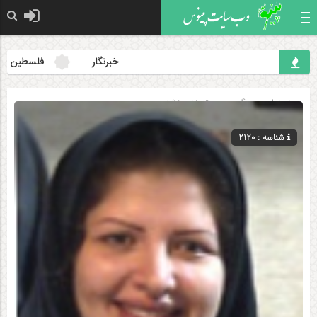
خبرنگار …
فلسطین همچنان
صفحه اصلی
» گروه »
دسته‌بندی نشده
شناسه : 2120