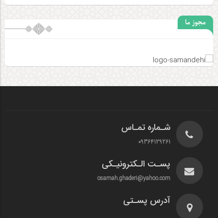
مجوز ما
شـماره تمـاس
09364129261
پسـت الـکترونیـکی
osamah.ghaderi@yahoo.com
آدرس پسـتی