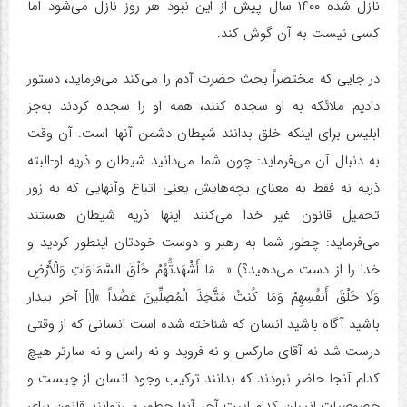
نازل شده ۱۴۰۰ سال پیش از این نبود هر روز نازل می‌شود اما
کسی نیست به آن گوش کند.
در جایی که مختصراً بحث حضرت آدم را می‌کند می‌فرماید، دستور
دادیم ملائکه به او سجده کنند، همه او را سجده کردند به‌جز
ابلیس برای اینکه خلق بدانند شیطان دشمن آنها است. آن وقت
به دنبال آن می‌فرماید: چون شما می‌دانید شیطان و ذریه او-البته
ذریه نه فقط به معنای بچه‌هایش یعنی اتباع وآنهایی که به زور
تحمیل قانون غیر خدا می‌کنند اینها ذریه شیطان هستند
می‌فرماید: چطور شما به رهبر و دوست خودتان اینطور کردید و
خدا را از دست می‌دهید؟) « ‏ مَا أَشْهَدتُّهُمْ خَلْقَ السَّمَاوَاتِ وَالْأَرْضِ
وَلَا خَلْقَ أَنفُسِهِمْ وَمَا کُنتُ مُتَّخِذَ الْمُضِلِّینَ عَضُداً ‏»[1] آخر بیدار
باشید آگاه باشید انسان که شناخته شده است انسانی که از وقتی
درست شد نه آقای مارکس و نه فروید و نه راسل و نه سارتر هیچ
کدام آنجا حاضر نبودند که بدانند ‌ترکیب وجود انسان از چیست و
خصوصیات انسان کدام است آخر آنها چطور می‌توانند قانون برای