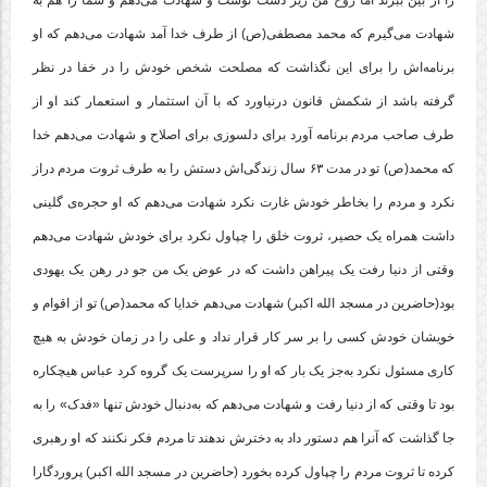
را از بین ببرند اما روح من زیر دست توست و شهادت می‌دهم و شما را هم به
شهادت می‌گیرم که محمد مصطفی(ص) از طرف خدا آمد شهادت می‌دهم که او
برنامه‌اش را برای این نگذاشت که مصلحت شخص خودش را در خفا در نظر
گرفته باشد از شکمش قانون درنیاورد که با آن استثمار و استعمار کند او از
طرف صاحب مردم برنامه آورد برای دلسوزی برای اصلاح و شهادت می‌دهم خدا
که محمد(ص) تو در مدت ۶۳ سال زندگی‌اش دستش را به طرف ثروت مردم دراز
نکرد و مردم را بخاطر خودش غارت نکرد شهادت می‌دهم که او حجره‌ی گلینی
داشت همراه یک حصیر، ثروت خلق را چپاول نکرد برای خودش شهادت می‌دهم
وقتی از دنیا رفت یک پیراهن داشت که در عوض یک من جو در رهن یک یهودی
بود(حاضرین در مسجد الله اکبر) شهادت می‌دهم خدایا که محمد(ص) تو از اقوام و
خویشان خودش کسی را بر سر کار قرار نداد و علی را در زمان خودش به هیچ
کاری مسئول نکرد به‌جز یک بار که او را سرپرست یک گروه کرد عباس هیچکاره
بود تا وقتی که از دنیا رفت و شهادت می‌دهم که به‌دنبال خودش تنها «فدک» را به
جا گذاشت که آنرا هم دستور داد به دخترش ندهند تا مردم فکر نکنند که او رهبری
کرده تا ثروت مردم را چپاول کرده بخورد (حاضرین در مسجد الله اکبر) پروردگارا