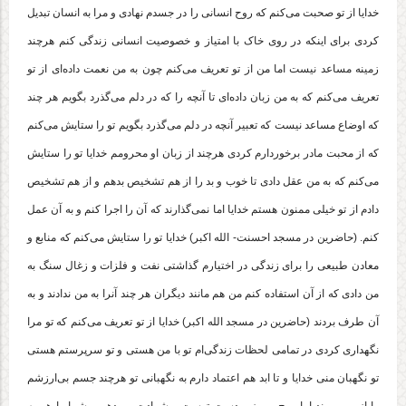
خدایا از تو صحبت می‌کنم که روح انسانی را در جسدم نهادی و مرا به انسان تبدیل
کردی برای اینکه در روی خاک با امتیاز و خصوصیت انسانی زندگی کنم هرچند
زمینه مساعد نیست اما من از تو تعریف می‌کنم چون به من نعمت داده‌ای از تو
تعریف می‌کنم که به من زبان داده‌ای تا آنچه را که در دلم می‌گذرد بگویم هر چند
که اوضاع مساعد نیست که تعبیر آنچه در دلم می‌گذرد بگویم تو را ستایش می‌کنم
که از محبت مادر برخوردارم کردی هرچند از زبان او محرومم خدایا تو را ستایش
می‌کنم که به من عقل دادی تا خوب و بد را از هم تشخیص بدهم و از هم تشخیص
دادم از تو خیلی ممنون هستم خدایا اما نمی‌گذارند که آن را اجرا کنم و به آن عمل
کنم. (حاضرین در مسجد احسنت- الله اکبر) خدایا تو را ستایش می‌کنم که منابع و
معادن طبیعی را برای زندگی در اختیارم گذاشتی نفت و فلزات و زغال سنگ به
من دادی که از آن استفاده کنم من هم مانند دیگران هر چند آنرا به من ندادند و به
آن طرف بردند (حاضرین در مسجد الله اکبر) خدایا از تو تعریف می‌کنم که تو مرا
نگهداری کردی در تمامی لحظات زندگی‌ام تو با من هستی و تو سرپرستم هستی
تو نگهبان منی خدایا و تا ابد هم اعتماد دارم به نگهبانی تو هرچند جسم بی‌ارزشم