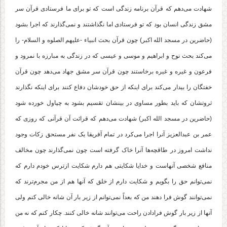
شهادت می‌دهم که قرآن برنامه زندگی است که تو برای ما فرستادی قرآن سر
مشق زندگی انسان بود که تو فرستادی اما نگذاشتند و نمی‌گذارند که اجرا بشود
(حاضرین در مسجد الله اکبر) چون قرآن بحث انبیاء -علیهم الصلوه و السلام- را
می‌کند بحث نوح و ابراهیم و موسی و عیسی که در زندگی به مبارزه با نمرود و
فرعون و غیره و غیره برخاستند چون قرآن سر مشق جهاد می‌دهد چون قرآن
خفتگان را بیدار می‌کند برای اینکه از حق خودشان دفاع کنند برای اینکه نگذارند
ثروتشان که باید بطور مساوی در بینشان تقسیم بشود به چپاول خورده شود
(حاضرین در مسجد الله اکبر) شهادت می‌دهم که قرائت آن قرآنی که روزی که
عمر بن عبدالعزیز آنرا اجرا می‌کرد در تمام آفریقا یک نفر مستحق زکات وجود
نداشت امروز در طاقچه‌ها آنرا خاک گرفته است چون نمی‌گذارند چون مخالف
منافع شخصی آنهاست و خدایا شکایتی هم دارم شکایت از‌ترس خودم دارم که
نمی‌توانم حق را بگویم و شکایت دارم از خلق که آنها هم از من مجرم‌ترند که
نمی‌توانند گوش فرا دهند من که بعداً نمی‌توانم از زیر بار آن شانه خالی کنم ولی
آنها از زیر بار گوش فرادادن راحت می‌توانند شانه خالی کنند. چکار کنم که نه من