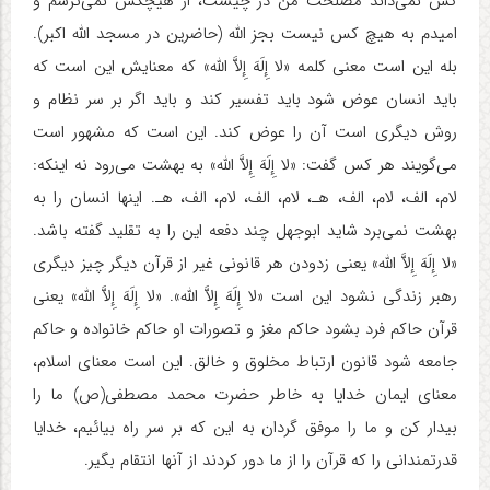
کس نمی‌داند مصلحت من در چیست، از هیچکس نمی‌ترسم و
امیدم به هیچ کس نیست بجز الله (حاضرین در مسجد الله اکبر).
بله این است معنی کلمه «لا إِلَهَ إِلاَّ الله» که معنایش این است که
باید انسان عوض شود باید تفسیر کند و باید اگر بر سر نظام و
روش دیگری است آن را عوض کند. این است که مشهور است
می‌گویند هر کس گفت: «لا إِلَهَ إِلاَّ الله» به بهشت می‌رود نه اینکه:
لام، الف، لام، الف، هـ، لام، الف، لام، الف، هـ. اینها انسان را به
بهشت نمی‌برد شاید ابوجهل چند دفعه این را به تقلید گفته باشد.
«لا إِلَهَ إِلاَّ الله» یعنی زدودن هر قانونی غیر از قرآن دیگر چیز دیگری
رهبر زندگی نشود این است «لا إِلَهَ إِلاَّ الله». «لا إِلَهَ إِلاَّ الله» یعنی
قرآن حاکم فرد بشود حاکم مغز و تصورات او حاکم خانواده و حاکم
جامعه شود قانون ارتباط مخلوق و خالق. این است معنای اسلام،
معنای ایمان خدایا به خاطر حضرت محمد مصطفی(ص) ما را
بیدار کن و ما را موفق گردان به این که بر سر راه بیائیم، خدایا
قدرتمندانی را که قرآن را از ما دور کردند از آنها انتقام بگیر.