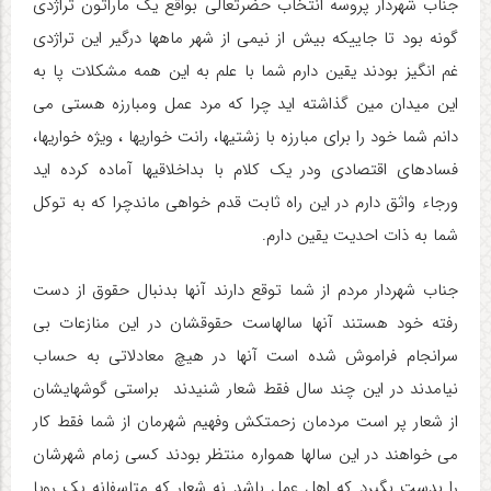
جناب شهردار پروسه انتخاب حضرتعالی بواقع یک ماراتون تراژدی
گونه بود تا جاییکه بیش از نیمی از شهر ماهها درگیر این تراژدی
غم انگیز بودند یقین دارم شما با علم به این همه مشکلات پا به
این میدان مین گذاشته اید چرا که مرد عمل ومبارزه هستی می
دانم شما خود را برای مبارزه با زشتیها، رانت خواریها ، ویژه خواریها،
فسادهای اقتصادی ودر یک کلام با بداخلاقیها آماده کرده اید
ورجاء واثق دارم در این راه ثابت قدم خواهی ماندچرا که به توکل
شما به ذات احدیت یقین دارم.
جناب شهردار مردم از شما توقع دارند آنها بدنبال حقوق از دست
رفته خود هستند آنها سالهاست حقوقشان در این منازعات بی
سرانجام فراموش شده است آنها در هیچ معادلاتی به حساب
نیامدند در این چند سال فقط شعار شنیدند براستی گوشهایشان
از شعار پر است مردمان زحمتکش وفهیم شهرمان از شما فقط کار
می خواهند در این سالها همواره منتظر بودند کسی زمام شهرشان
را بدست بگیرد که اهل عمل باشد نه شعار که متاسفانه یک رویا