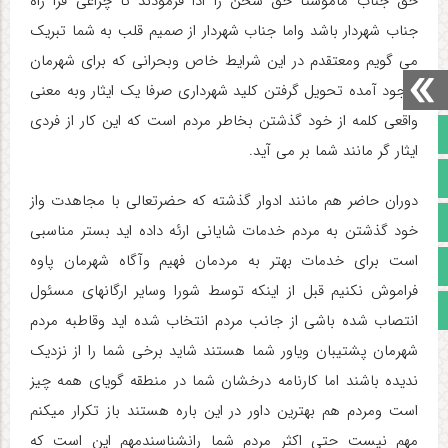
حق جناب ماموستا حق سخن را ادا فرمودند تا چراغی فرا راه
جناب شهردار باشد واما جناب شهردار از صمیم قلب به شما تبریک
می گویم ومعتقدم در این شرایط خاص وبحرانی که برای شهرمان
بوجود آمده تحویل گرفتن کلید شهرداری صرفا یک ایثار وبه معنی
واقعی کلمه از خود گذشتن بخاطر مردم است که این کار از فردی
صفحه نخست
ایثار گر مانند شما بر می آید.
تالار گفتمان
دوران حاضر هم مانند ادوار گذشته که حضرتعالی با مجاهدت واز
آپارات
خود گذشتن به مردم خدمات شایانی ارئه داده اید بستر مناسبی
است برای خدمات بهتر به مردمان فهیم وآگاه شهرمان پاوه
اینستاگرام
فراموش نکنیم قبل از اینکه توسط شورا وسایر ارگانهای مسئول
مجوز سایت
انتصاب شده باشی از جانب مردم انتخاب شده اید وقاطبه مردم
شهرمان پشتیبان ویاور شما هستند شاید برخی شما را از نزدیک
ندیده باشند اما کارنامه درخشان شما در منطقه گویای همه چیز
است ومردم هم بهترین داور در این باره هستند باز تکرار میکنم
مهم نیست حتی اکثر مردم شما رانشناسندمهم این است که