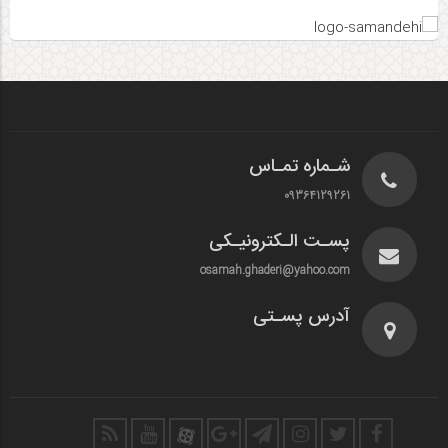
شـماره تمـاس
09364129261
پسـت الـکترونیـکی
osamah.ghaderi@yahoo.com
آدرس پسـتی