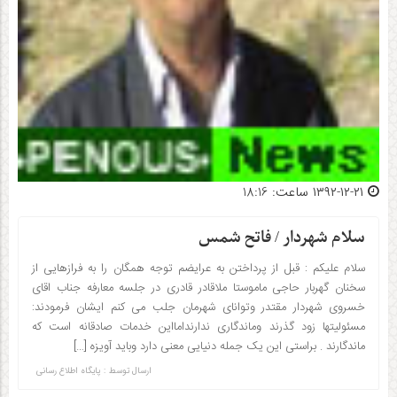
۱۳۹۲-۱۲-۲۱ ساعت: 18:16
سلام شهردار / فاتح شمس
سلام علیکم : قبل از پرداختن به عرایضم توجه همگان را به فرازهایی از
سخنان گهربار حاجی ماموستا ملاقادر قادری در جلسه معارفه جناب اقای
خسروی شهردار مقتدر وتوانای شهرمان جلب می کنم ایشان فرمودند:
مسئولیتها زود گذرند وماندگاری ندارندامااین خدمات صادقانه است که
ماندگارند . براستی این یک جمله دنیایی معنی دارد وباید آویزه […]
ارسال توسط :
پایگاه اطلاع رسانی