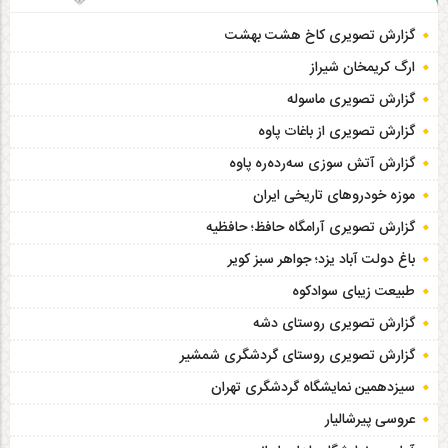
گزارش تصویری کاخ هشت‌ بهشت
ارگ کریمخان شیراز
گزارش تصویری ماسوله
گزارش تصویری از باغات پاوه
گزارش آتش سوزی سەردەرە پاوه
موزه خودروهای تاریخی ایران
گزارش تصویری آرامگاه حافظ؛ حافظیه‎
باغ دولت آباد یزد؛ جواهر سبز کویر
طبیعت زیبای سوادکوه
گزارش تصویری روستای دشه
گزارش تصویری روستای گردشگری شمشیر
سیزدهمین نمایشگاه گردشگری تهران
عروسی پیرشالیار