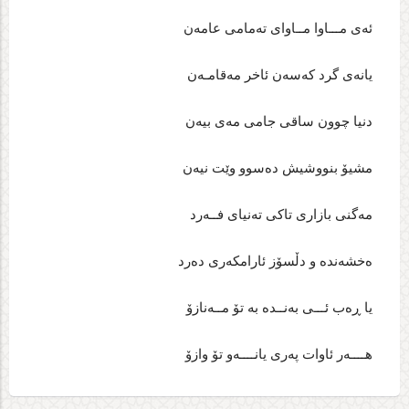
ئه‌ی مـــاوا مــاوای ته‌مامی عامه‌ن
یانه‌ی گرد که‌سه‌ن ئاخر مه‌قامـه‌ن
دنیا چوون ساقی جامی مه‌ی بیه‌ن
مشیۆ بنووشیش ده‌سوو وێت نیه‌ن
مه‌گنی بازاری تاکی ته‌نیای فــه‌رد
ه‌خشه‌نده‌ و دڵسۆز ئارامکه‌ری ده‌رد
یا ڕه‌ب ئـــی به‌نــده‌ به‌ تۆ مــه‌نازۆ
هــــه‌ر ئاوات په‌ری یانــــه‌و تۆ وازۆ