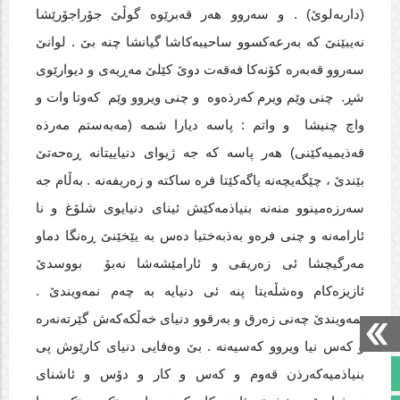
(داربه‌لوێ) . و سه‌روو هه‌ر قه‌برێوه‌ گوڵێ جۆراجۆرێشا
نه‌یبێنێ که‌ به‌رعه‌کسوو ساحیبه‌کاشا گیانشا چنه‌ بێ . لوانێ
سه‌روو قه‌به‌ره‌ کۆنه‌کا فه‌قه‌ت دوێ کێلێ مه‌ڕیه‌ی و دیوارێوی
شڕ. چنی وێم ویرم که‌رذه‌وه‌ و چنی ویروو وێم که‌وتا وات و
واچ چنیشا و واتم : پاسه‌ دیارا شمه‌ (مه‌به‌ستم مه‌رذه‌
قه‌ذیمیه‌کێنی) هه‌ر پاسه‌ که‌ جه‌ ژیوای دنیاییتانه‌ ڕه‌حه‌تێ
بێندێ ، چێگه‌یچه‌نه‌ یاگه‌کێتا فره‌ ساکته‌ و زه‌ریفه‌نه‌ . به‌ڵام جه‌
سه‌رزه‌مینوو منه‌نه‌ بنیاذمه‌کێش ئینای دنیایوی شلۆغ و نا
ئارامه‌نه‌ و چنی فره‌و به‌ذبه‌ختیا ده‌س به‌ یێخێنێ ڕه‌نگا دماو
مه‌رگیچشا ئی زه‌ریفی و ئارامێشه‌شا نه‌بۆ بووسدێ
ئازیزه‌کام وه‌شڵه‌یتا پنه‌ ئی دنیایه‌ به‌ چه‌م نمه‌ویندێ .
نمه‌ویندێ چه‌نی زه‌رق و به‌رقوو دنیای خه‌ڵکه‌که‌ش گێرته‌نه‌ره‌
و که‌س نیا ویروو که‌سیه‌نه‌ . بێ وه‌فایی دنیای کا‌رێوش پی
صفحه نخست
بنیاذمیه‌که‌رذن قه‌وم و که‌س و کار و دۆس و ئاشنای