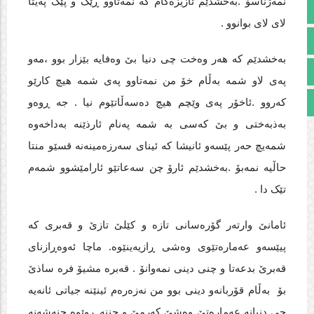
نمه‌ژناسۆ .به‌خشدێم ئازیزه‌کام که‌ نمه‌تاوو ڕێک و پێک په‌یتا
تالار گفتمان
لای لای بوانوو .
آپارات
به‌خشدێم که‌ هه‌ر وه‌خت چی دنیا بێ وه‌فایه‌ بێزار بوو ،مه‌و
اینستاگرام
په‌ی لاو شمه‌ به‌ڵام خۆ من نمه‌تاوو په‌ی شمه‌ هیچ کارێو
مجوز سایت
که‌روو .ئاخۆر په‌ی وێچم هیچ ده‌سه‌ڵاتێوم نیا . جه‌ ڕوه‌و
به‌ذبه‌ختی و بێ که‌سی به‌ شمه‌ په‌نام ئارذێنه‌ به‌داخه‌وه‌
شمه‌یچ حه‌ر پێسه‌و ئانیشا که‌ ئینای سه‌رزه‌مینه‌نه‌ قسێو منتا
حاڵیه‌ نمه‌بۆ .به‌خشدێم ئارۆ چن سه‌عاتێو ئارامێشوو شمه‌م
تێک دا .
ئامانێ وارته‌ر گۆره‌سانی تازه‌ و کێلێ تازێ و قه‌بری که‌
پیێسه‌و عه‌ماره‌تێوی وه‌شی ڕازیه‌ینێوه‌. ماچا ئه‌وه‌ڕازنای
قه‌برێ بدعه‌تا و چنی دینی نمه‌وانۆ . قه‌بره‌ مشیۆ فره‌ ساذێ
بۆ به‌ڵام قۆربانه‌و دینی بوو من نه‌زه‌ره‌م ئینێنه‌ جیاتی ئانه‌یه‌
چی دنیانه‌ عه‌ماره‌تێ وه‌شێ که‌رمێ و چننه‌ ڕوێوه‌ چنه‌شه‌نه‌