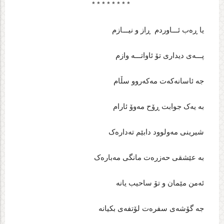
* * * * * * * *
یا ڕه‌ب ئـــاوردم ڕاز و نیـــازم
پـــه‌ی دیداری تۆ ئاواتـــه‌ وازم
جه‌ ئاسانه‌که‌ت مه‌که‌روو سڵام
به‌ یه‌ک جوابت ڕۆح مه‌وۆ ئارام
شیرینی مه‌ولوود دابێم ته‌داره‌ک
به‌ عێشقی حه‌زره‌ت مانگی مه‌باره‌ک
ئه‌من مێمان و تۆ ساحیب یانه‌
جه‌ گۆشه‌ی سفره‌ت لۆتفه‌ی بکیانه