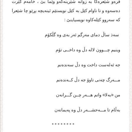
فره‌و شێعره‌کا به‌ زوانه‌ شێرینه‌که‌و وێما بێ ، خامه‌م گێرت
ده‌سه‌وه‌ و تا تاوام کێل به‌ کێل نویستێم ئینه‌یچه‌ بڕێو چا شێعرا
که‌ سه‌روو کێله‌کاوه‌ نویسیاینێ :
سه‌ذ ساڵ دمای مه‌رگم ئه‌ر به‌ی وه‌ گڵکۆم
وینیم چـــوون لاله‌ دڵ وه‌ داخــی تۆم
جه‌ ئه‌له‌ست داخت وه‌ دڵ سه‌نده‌نم
مـــه‌رگ چه‌نی تاوۆ جه‌ دڵ کــه‌نده‌نم
من «به‌لا» واتم هـــه‌ر چــن گـــرانه‌ن
به‌ڵام تا مـــه‌حشـــه‌ر دڵ وه‌ په‌یمانه‌ن
* * * * * * * *