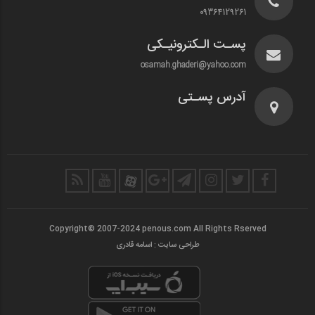
09364129261
پسـت الـکترونیـکی
osamah.ghaderi@yahoo.com
آدرس پسـتی
Copyright© 2007-2024 penous.com All Rights Rserved
طراحی سایت : اسامه قادری