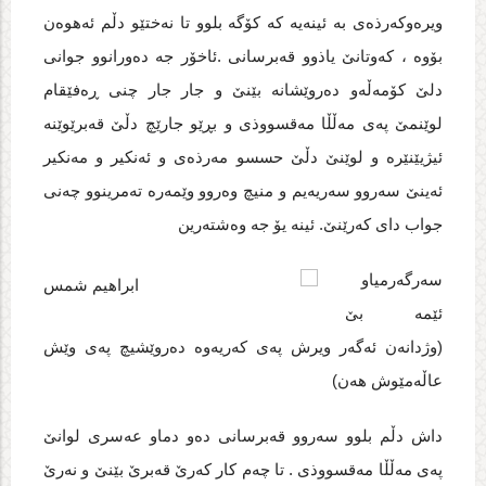
ویره‌وکه‌رذه‌ی به‌ ئینه‌یه‌ که‌ کۆگه‌ بلوو تا نه‌ختێو دڵم ئه‌هوه‌ن
بۆوه‌ ، که‌وتانێ یاذوو قه‌برسانی .ئاخۆر جه‌ ده‌ورانوو جوانی
دلێ کۆمه‌ڵه‌و ده‌روێشانه‌ بێنێ و جار جار چنی ڕه‌فێقام
لوێنمێ په‌ی مه‌ڵڵا مه‌قسووذی و بڕێو جارێچ دڵێ قه‌برێوێنه‌
ئیژیێنێره‌ و لوێنێ دڵێ حسسو مه‌رذه‌ی و ئه‌نکیر و مه‌نکیر
ئه‌ینێ سه‌روو سه‌ریه‌یم و منیچ وه‌روو وێمه‌ره‌ ته‌مرینوو چه‌نی
جواب دای که‌رێنێ. ئینه‌ یۆ جه‌ وه‌شته‌رین
سه‌رگه‌رمیاو
ئێمه‌ بێ
(وژدانه‌ن ئه‌گه‌ر ویرش په‌ی که‌ریه‌وه‌ ده‌روێشیچ په‌ی وێش
عاڵه‌مێوش هه‌ن)
داش دڵم بلوو سه‌روو قه‌برسانی ده‌و دماو عه‌سری لوانێ
په‌ی مه‌ڵڵا مه‌قسووذی . تا چه‌م کار که‌رێ قه‌برێ بێنێ و نه‌رێ