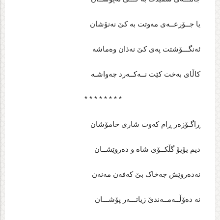
یا جــۆرعــه‌ی مه‌وتت به‌ کێ نه‌نۆشان
ئه‌نگـــۆشتت په‌ی کێ نه‌ذان وه‌ماشه‌
کاڵای به‌خت کێت نــه‌کــه‌رد چه‌واشـه‌
* * * * * * * *
ڕاگـۆزه‌ر ڕام که‌وت شاری خامۆشان
دیم یۆیۆ گڵکــۆی شاه‌ و ده‌روێشــان
نه‌ده‌روێش جه‌خاک بێ که‌فه‌ن مه‌نه‌ن
نه‌ ده‌ۆڵــه‌مــه‌ندێ زیاتـــه‌ر پۆشـــان