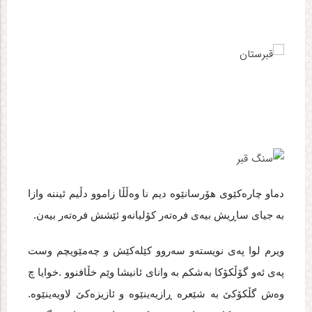
دماو چاره‌کێوی هۆرسانێوه‌ دیم نا وه‌ڵڵا زاموو دڵیم ئیننه‌ وازا
به‌ جیای ساڕیش بیه‌ی فره‌ته‌ر کۆلیانه‌و ئێشش فره‌ته‌ر بیه‌ن.
ویرم لوا په‌ی نویسته‌و سه‌روو کێله‌کێش و چه‌مێویچم وست
په‌ی ئه‌و گۆڵکۆکا به‌شکم به‌ وانای ئانیشا وێم خڵافنوو .خوایا چ
وه‌ش گڵکۆکێ به‌ شێعره‌ ڕازیه‌ینێوه‌ و ئازیزه‌کێ لاویه‌ینێوه‌.