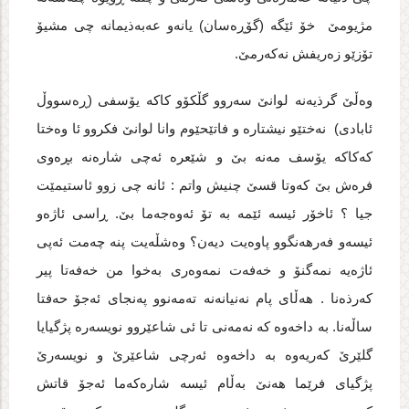
مژیومێ خۆ ئێگه‌ (گۆڕه‌سان) یانه‌و عه‌به‌ذیمانه‌ چی مشیۆ
تۆزێو زه‌ریفش نه‌که‌رمێ.
وه‌ڵێ گرذیه‌نه‌ لوانێ سه‌روو گڵکۆو کاکه‌ یۆسفی (ڕه‌سووڵ
ئابادی) نه‌ختێو نیشتاره‌ و فاتێحێوم وانا لوانێ فکروو ئا وه‌ختا
که‌کاکه‌ یۆسف مه‌نه‌ بێ و شێعره‌ ئه‌چی شاره‌نه‌ بڕه‌وی
فره‌ش بێ که‌وتا قسێ چنیش واتم : ئانه‌ چی زوو ئاستیمێت
جیا ؟ ئاخۆر ئیسه‌ ئێمه‌ به‌ تۆ ئه‌وه‌جه‌ما بێ. ڕاسی ئاژه‌و
ئیسه‌و فه‌رهه‌نگوو پاوه‌یت دیه‌ن؟ وه‌شڵه‌یت پنه‌ چه‌مت ئه‌پی
ئاژه‌یه‌ نمه‌گنۆ و خه‌فه‌ت نمه‌وه‌ری به‌خوا من خه‌فه‌تا پیر
که‌رذه‌نا . هه‌ڵای پام نه‌نیانه‌نه‌ ته‌مه‌نوو په‌نجای ئه‌جۆ حه‌فتا
ساڵه‌نا. به‌ داخه‌وه‌ که‌ نه‌مه‌نی تا ئی شاعێروو نویسه‌ره‌ پژگیایا
گلێرێ که‌ریه‌وه‌ به‌ داخه‌وه‌ ئه‌رچی شاعێرێ و نویسه‌رێ
پژگیای فرێما هه‌نێ به‌ڵام ئیسه‌ شاره‌که‌ما ئه‌جۆ قاتش