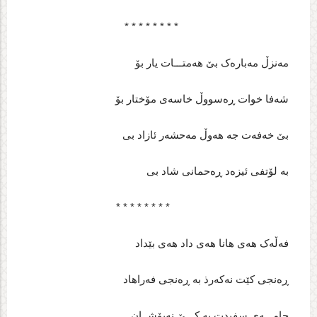
* * * * * * * *
مه‌نزڵ مه‌باره‌ک بێ هه‌متـــات یار بۆ
شه‌فا خوات ڕه‌سووڵ خاسه‌ی مۆختار بۆ
بێ خه‌فه‌ت جه‌ هه‌وڵ مه‌حشه‌ر ئازاد بی
به‌ لۆتفی ئیزه‌د ڕه‌حمانی شاد بی
* * * * * * * *
فه‌ڵه‌ک هه‌ی هانا هه‌ی داد هه‌ی بێداد
ڕه‌نجی کێت نه‌که‌رذ به‌ ڕه‌نجی فه‌راهاد
جامـــه‌ی سفیدت به‌ کـــێ نه‌پۆشــان