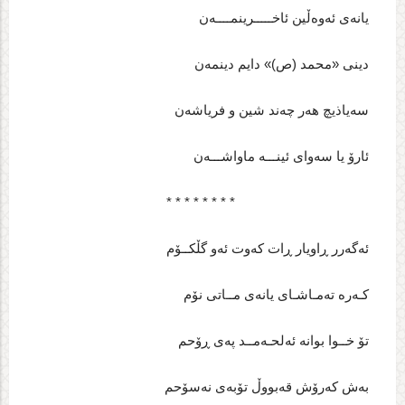
یانه‌ی ئه‌وه‌ڵین ئاخـــــرینمــــه‌ن
دینی «محمد (ص)» دایم دینمه‌ن
سه‌یاذیچ هه‌ر چه‌ند شین و فریاشه‌ن
ئارۆ یا سه‌وای ئینـــه‌ ماواشـــه‌ن
* * * * * * * *
ئه‌گه‌رر ڕاویار ڕات که‌وت ئه‌و گڵکــۆم
کـه‌ره‌ ته‌مـاشـای یانه‌ی مــاتی نۆم
تۆ خــوا بوانه‌ ئه‌لحـه‌مــد په‌ی ڕۆحم
به‌ش که‌رۆش قه‌بووڵ تۆبه‌ی نه‌سۆحم