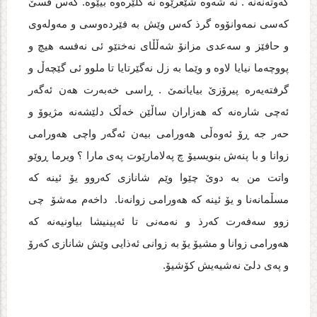
که‌وته‌نه‌نه‌ . نه‌ شه‌وه‌ شێعرێوه‌ نه‌ گلێره‌وه‌ بیێوه‌. که‌س قسێ
که‌سی نمه‌وانۆوه‌ گرذ که‌س وێش به‌ فێرده‌وسی و مه‌وله‌وی
و حافێز و سه‌عدی مزانۆ شه‌ڵڵای نه‌ختێو ئی نه‌فسه‌ هیچ و
پووچه‌ما نیایا لاوه‌ و وێما به‌ زل نه‌گێرتایا تا ملوو ئی گێچه‌ڵ و
گرفته‌یه‌ره‌ پیرۆزێ بیایانمێ . ڕاسی خه‌به‌رت هه‌ن ئه‌گه‌ر
ئه‌چی شاره‌نه‌ که‌ هه‌زاران ساڵێن خه‌ڵک دلێشه‌نه‌ مژیوۆ و
حه‌ر جه‌ ڕۆ ئه‌وه‌ڵی هه‌ورامی بیه‌ن ئه‌گه‌ر واچی هه‌ورامی
زوانا و با پنه‌ش بنویسیۆ چ په‌لامارێوت په‌ی مارا ؟ ویرما ڕوێو
واتت من به‌ دوێ چێوا وێم شانازی که‌روو یۆ ئینه‌ که‌
مسڵمانه‌نا و یۆ ئینه‌ که‌ هه‌ورامی زوانه‌نا. داخه‌م مه‌شۆ چی
زوو سه‌فه‌رت که‌رذ و نه‌مه‌نی تا ئه‌پینیشا بیاونیه‌نه‌ که‌
هه‌ورامی زوانا و مشیۆ یۆ به‌ زوانی ئه‌ذایی وێش شانازی که‌رۆ
و په‌ی دلێ نه‌شیه‌یش کۆشیۆ.