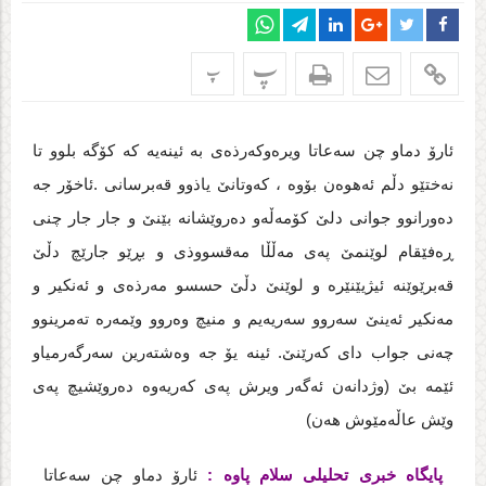
پ
پ
ئارۆ دماو چن سه‌عاتا ویره‌وکه‌رذه‌ی به‌ ئینه‌یه‌ که‌ کۆگه‌ بلوو تا
نه‌ختێو دڵم ئه‌هوه‌ن بۆوه‌ ، که‌وتانێ یاذوو قه‌برسانی .ئاخۆر جه‌
ده‌ورانوو جوانی دلێ کۆمه‌ڵه‌و ده‌روێشانه‌ بێنێ و جار جار چنی
ڕه‌فێقام لوێنمێ په‌ی مه‌ڵڵا مه‌قسووذی و بڕێو جارێچ دڵێ
قه‌برێوێنه‌ ئیژیێنێره‌ و لوێنێ دڵێ حسسو مه‌رذه‌ی و ئه‌نکیر و
مه‌نکیر ئه‌ینێ سه‌روو سه‌ریه‌یم و منیچ وه‌روو وێمه‌ره‌ ته‌مرینوو
چه‌نی جواب دای که‌رێنێ. ئینه‌ یۆ جه‌ وه‌شته‌رین
سه‌رگه‌رمیاو
ئێمه‌ بێ (وژدانه‌ن ئه‌گه‌ر ویرش په‌ی که‌ریه‌وه‌ ده‌روێشیچ په‌ی
وێش عاڵه‌مێوش هه‌ن)
پایگاه خبری تحلیلی سلام پاوه :
ئارۆ دماو چن سه‌عاتا