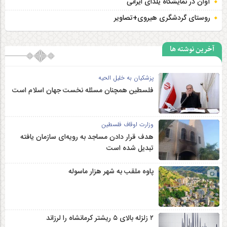
آوان در نمایشگاه یلدای ایرانی
روستای گردشگری هیروی+تصاویر
آخرین نوشته ها
پزشکیان به خلیل الحیه
فلسطین همچنان مسئله نخست جهان اسلام است
وزارت اوقاف فلسطین
هدف قرار دادن مساجد به رویه‌ای سازمان‌ یافته
تبدیل شده است
پاوه ملقب به شهر هزار ماسوله
۲ زلزله‌ بالای ۵ ریشتر کرمانشاه را لرزاند