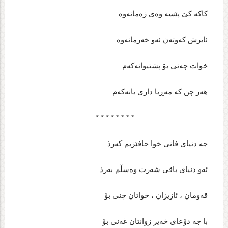
کاکه‌ کێ پێسه‌ وه‌ی زه‌مانه‌وه‌
ئایرش که‌وته‌ن ئه‌و خه‌رمانه‌وه‌
خوات چه‌نی بۆ پشتیوانه‌که‌م
هه‌ر چن که‌ مه‌ڕیا داری یانه‌که‌م
* * * * * * * *
جه‌ دنیای فانی خوا حافێزیم که‌رذ
ئه‌و دنیای باقی شه‌رت وه‌سڵم به‌رذ
قه‌ومان ، ئازیزان ، خواتان چنی بۆ
با جه‌ دۆعای خه‌یر زوانتان غه‌نی بۆ