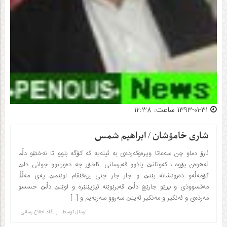
۱۳۹۳-۰۱-۳۱ ساعت: 12:38
شاری خامۆشان / ابراهیم شمس
ئارۆ دماو چن سه‌عاتا ویره‌وکه‌رذه‌ی به‌ ئینه‌یه‌ که‌ کۆگه‌ بلوو تا نه‌ختێو دڵم
ئه‌هوه‌ن بۆوه‌ ، که‌وتانێ یاذوو قه‌برسانی .ئاخۆر جه‌ ده‌ورانوو جوانی دلێ
کۆمه‌ڵه‌و ده‌روێشانه‌ بێنێ و جار جار چنی ڕه‌فێقام لوێنمێ په‌ی مه‌ڵڵا
مه‌قسووذی و بڕێو جارێچ دڵێ قه‌برێوێنه‌ ئیژیێنێره‌ و لوێنێ دڵێ حسسو
مه‌رذه‌ی و ئه‌نکیر و مه‌نکیر ئه‌ینێ سه‌روو سه‌ریه‌یم و […]
ارسال توسط :
پایگاه اطلاع رسانی