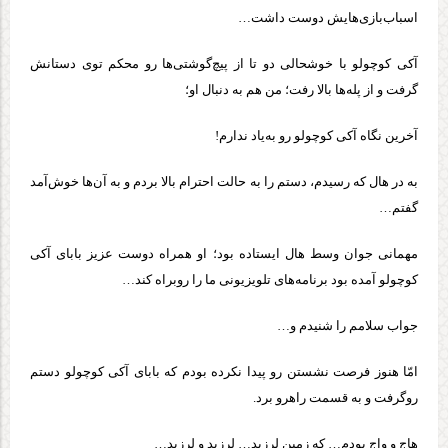
اسباب‌بازی‌هایش دوست داشت…
آکی کوچولو با خوشحالی دو تا از پیچ‌گوشتی‌ها رو محکم توی دستانش
گرفت و از پله‌ها بالا رفت؛ من هم به دنبال او؛
آخرین نگاه آکی کوچولو رو به‌یاد ندارم!
به در هال که رسیدم، دستم را به حالت احترام بالا بردم و به آن‌ها خوش‌آمد
گفتم…
مهمانی جوان وسط هال ایستاده بود؛ او همراه دوست عزیز بابای آکی
کوچولو آمده بود برنامه‌های تلویزیونی ما را روبراه کند…
جواب سلامم را شنیدم و…
امّا هنوز فرصت نشستن رو پیدا نکرده بودم که بابای آکی کوچولو دستم
روگرفت و به قسمت راهرو برد.
هاج و واج بودم… که زمین لرزید… لرزید و لرزید…