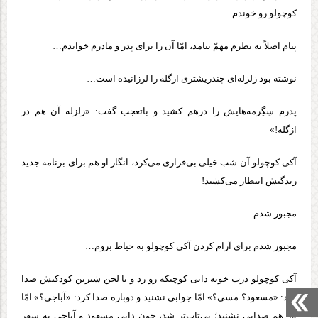
کوچولو رو خوندم…
پیام اصلاً‌ به نظرم مهمّ‌ نیامد، امّا آن را برای پدر و مادرم خواندم…
نوشته بود زلزله‌ای چندریشتری ازگله‌ را لرزانیده است…
پدرم سِگِرمه‌هایش را درهم کشید و باتعجب‌ گفت: «زلزله آن هم در
ازگله!»
آکی کوچولو آن شب خیلی بی‌قراری می‌کرد، انگار او هم برای برنامه جدید
زندگیش انتظار می‌کشید!
مجبور شدم…
مجبور شدم برای آرام کردن آکی کوچولو به حیاط بروم…
آکی کوچولو درب خونه دایی کوچیکه رو زد و با لحن شیرین کودکیش صدا
کرد: «مسعود؟ مسی؟» امّا جوابی نشنید و دوباره صدا کرد: «آباجی؟» امّا
باز هم صدایی نشنید؛ بی‌تاب‌تر شد، چون دایی مسعود و آباجی به سفر