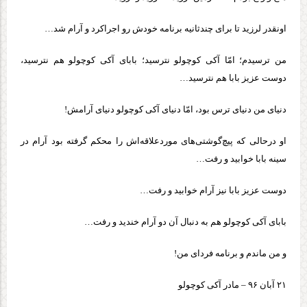
اونقدر لرزید تا برای چندثانیه برنامه خودش رو اجراکرد و آرام شد…
من ترسیدم؛ امّا آکی کوچولو نترسید؛ بابای آکی کوچولو هم نترسید،
دوست عزیز بابا هم نترسید…
دنیای من دنیای ترس بود، امّا دنیای آکی کوچولو دنیای آرامش!
او درحالی که پیچ‌گوشتی‌های موردعلاقه‌اش را محکم گرفته بود آرام در
سینه بابا خوابید و رفت…
دوست عزیز بابا نیز آرام خوابید و رفت…
بابای آکی کوچولو هم به دنبال آن دو آرام خندید و رفت…
و من ماندم و برنامه فردای من!
۲۱ آبان ۹۶ – مادر آکی کوچولو