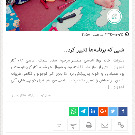
۱۳۹۶-۱۰-۲۵ ساعت: 4:50
شبی که برنامه‌ها تغییر کرد…
دلنوشته خانم رعنا الیاسی همسر مرحوم استاد عبدالله الیاسی /// آکار
کوچولو ساعتی از نماز عشا گذشته بود و به‌روال هر شب، آکار کوچولو منتظر
بود همراه بابا به خونه پدربزرگش بره؛ امّا بابای آکی کوچولو با نگاهی غریبانه
به من، برنامه‌اش را تغییر داده بود به بهانه… من هم قبول کردم… بابای آکی
کوچولو […]
ارسال توسط :
پایگاه اطلاع رسانی
پ
پ