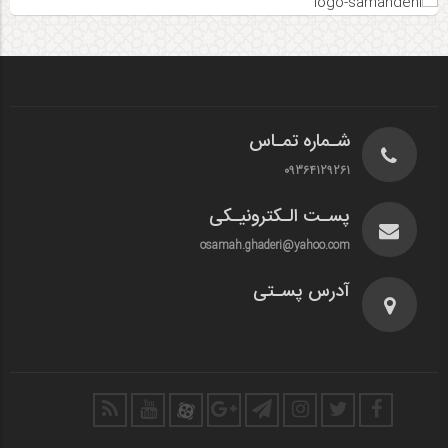
شـماره تمـاس
09364129261
پسـت الـکترونیـکی
osamah.ghaderi@yahoo.com
آدرس پسـتی