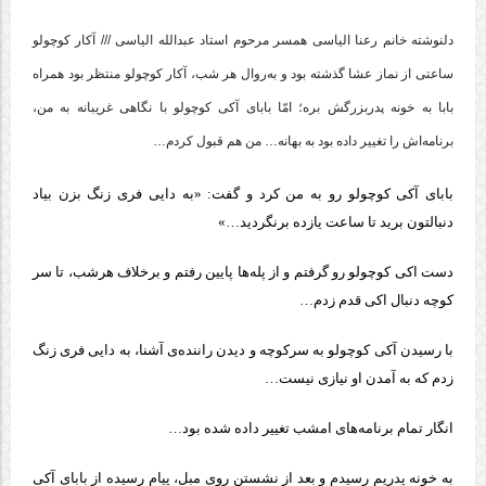
دلنوشته خانم رعنا الیاسی همسر مرحوم استاد عبدالله الیاسی /// آکار کوچولو
ساعتی از نماز عشا گذشته بود و به‌روال هر شب، آکار کوچولو منتظر بود همراه
بابا به خونه پدربزرگش بره؛ امّا بابای آکی کوچولو با نگاهی غریبانه به من،
برنامه‌اش را تغییر داده بود به بهانه… من هم قبول کردم…
بابای آکی کوچولو رو به من کرد و گفت: «به دایی فری زنگ بزن بیاد
دنبالتون برید تا ساعت یازده برنگردید…»
دست اکی کوچولو رو گرفتم و از پله‌ها پایین رفتم و برخلاف هرشب، تا سر
کوچه دنبال اکی قدم زدم…
با رسیدن آکی کوچولو به سرکوچه و دیدن راننده‌ی آشنا، به دایی فری زنگ
زدم که به آمدن او نیازی نیست…
انگار تمام برنامه‌های امشب تغییر داده شده بود…
به خونه پدریم رسیدم و بعد از نشستن روی مبل، پیام رسیده از بابای آکی