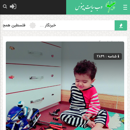
خبرنگار …
فلسطین همچنان مسئله 
صفحه اصلی
» گروه »
دینی
شناسه : 2849