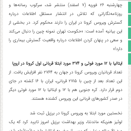
چهارشنبه ۲۶ فوریه (۷ اسفند) منتشر شد، سرکوب رسانه‌ها و
صفحه نخست
روزنامه‌نگارانی که تلاش در انتشار مستقل اطلاعات درباره
تالار گفتمان
گسترش ویروس کرونا در ایران را دارند محکوم کرد. در بخشی از
این بیانیه آمده است: «حکومت تهران نمونه چین را دنبال می‌کند
آپارات
و سعی در پنهان کردن اطلاعات درباره واقعیت گسترش بیماری را
اینستاگرام
دارد!»
مجوز سایت
ایتالیا با ۱۲ مورد فوتی و ۳۷۴ مورد ابتلا قربانی اول کرونا در اروپا
تعداد قربانیان ویروس کرونا در جهان به ۲۷۶۴ نفر افزایش یافت. از
این تعداد بعد از چین با ۲۷۱۵ قربانی، ایران با ۱۶ کشته در جای
دوم قرار دارد. کره جنوبی هم با ۱۲ و ایتالیا با ۱۲ مورد فوتی دیگر
در صدر کشورهای قربانی این ویروس کشنده هستند.
نخستین مورد ابتلا به ویروس کرونا در برزیل ثبت شد
لوئیز هنریکه ماندنتا، وزیر بهداشت برزیل امروز تایید کرد که یک
مرد ۶۱ ساله برزیلی که پس از سفر به ایتالیا وارد سائوپائولو شد،