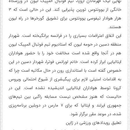
نهایی لیگ قهرمانان اروپا، تیم فوتبال المپیک لیون در ورزشگاه
خانگی از یوونتوس تورین پذیرایی کند. این در حالی است که ۳
هزار هوادار تیفوسی یوونتوس برای تشویق گورخرها در راه لیون
هستند.
این اتفاق اعتراضات بسیاری را در فرانسه برانگیخته است. شهردار
منطقه دسین در حومه لیون که استادیوم تیم فوتبال المپیک لیون
هم در آنجا واقع شده است مخالفت خود را با حضور هواداران
ایتالیایی ابراز کرده است. خانم لورانس فوترا، شهردار دسین در این
خصوص گفته است با استانداری رون در حال مکاتبه است چرا که
به اقدامات امنیتی لازم برای پیگیشری از شیوع احتمالی ویروس
کرونا توسط هواداران ایتالیایی اندیشیده نشده است. این در
حالیست که هنوز مشخص نیست مسابقه راگبی بین تیم‌های
جمهوری ایرلند و ایتالیا که برای ۷ مارس در دوبلین برنامه‌ریزی
شده، در موعد مقرر برگزار شود.
تعلیق رویدادهای ورزشی در ژاپن