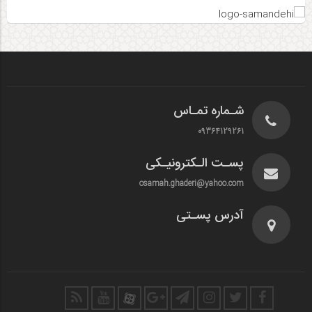
شـماره تمـاس
09364129261
پسـت الـکترونیـکی
osamah.ghaderi@yahoo.com
آدرس پسـتی