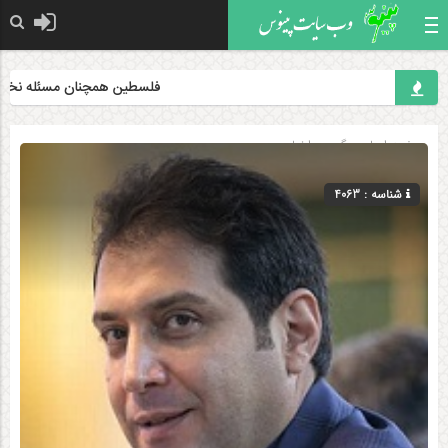
فلسطین همچنان مسئله نخست ج
صفحه اصلی
» گروه »
اخبار
شناسه : 4063