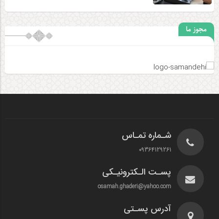
مجوز ما
شـماره تمـاس
09364129261
پسـت الـکترونیـکی
osamah.ghaderi@yahoo.com
آدرس پسـتی