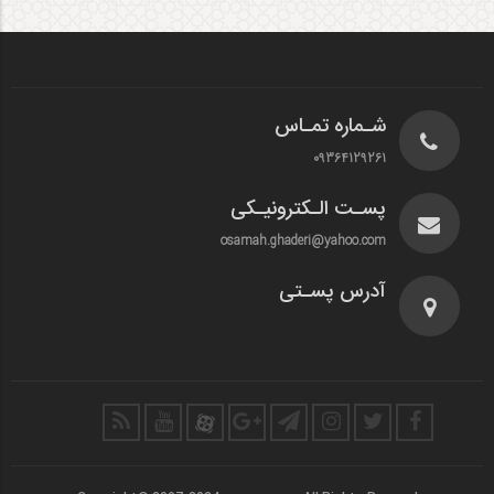
شـماره تمـاس
09364129261
پسـت الـکترونیـکی
osamah.ghaderi@yahoo.com
آدرس پسـتی