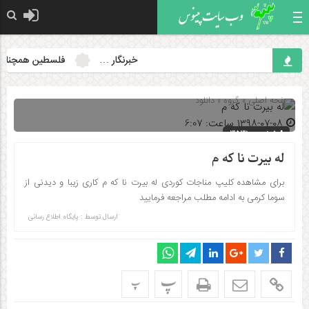
خبرنگار …
فلسطین همچنان مس
صفحه اصلی
» گروه »
دانلود
۱۳۹۸-۰۷-۰۸ ساعت: 6:07
شناسه : 3531
له بیرت نا که م
برای مشاهده کلیپ مناجات کوردی له بیرت نا که م کاری زیبا و دیدنی از
سوما کرمی به ادامه مطلب مراجعه فرمایید
ارسال توسط :
پایگاه اطلاع رسانی
پ
پ