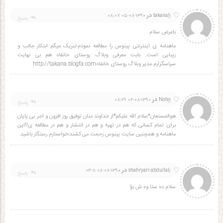
در
6
۱۳۹۰-۰۸-۰۵ ۰۸:۰۷
takanah
پاسخ
باعرض سلام
ماهنامه ی اینترنتی پینوس را مطالعه نمودم؛تبریک میگم ابتکار جالب و
زیبایی است. بابت معرفی وبلاگ روستای خانقاه هم بی نهایت
سپاسگزارم.مدیر وبلاگ روستای خانقاهhttp://takana.blogfa.com
در
8
۱۳۹۰-۰۸-۰۶ ۰۸:۲۹
Noha
پاسخ
هوالمستعان*سلام الله علیکم*از خداوند منان توفیق روز افزون و اجر بی پایان
برای تمام کسانی که هم در تهیه و هم در انتشار و هم در مطالعه ی!!این
ماهنامه و همچنین سایت پینوس زحمت می کشند؛خواستارم.رستگار باشید.
در
7
۱۳۹۰-۰۸-۰۸ ۰۳:۱۱
shahryari-abdullah
پاسخ
سلام ده ستا وه ش بؤ