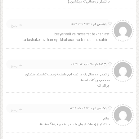
با تشکر از رحماتی که میکشین :}
در
8
ناشناس
۱۳۹۰-۰۸-۰۴ ۰۱:۰۲
پاسخ
besyar aali va moserrat bakhsh ast
ba tashakor az hameye khaharan va baradarane sahim
در
8
۱۳۹۰-۰۸-۰۴ ۰۸:۴۹
Akam
پاسخ
از تمامی دوستانی که در تهیه این ماهنامه زحمت کشیدند متشکرم
به خصوص کاک اسامه
جزاکم الله
در
8
ناشناس
۱۳۹۰-۰۸-۰۵ ۰۴:۱۸
پاسخ
سلام
با تشکر از زحمات فراوان شما در اعتلای فرهنگ منطقه