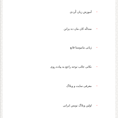
·
آموزش زبان کُردی
·
منداڵه کان مان ده یزانن
نه زان کێیه؟
·
ژیانى ماموستا قانع
·
نکاتی جالب توجه راجع به پیاده روی
·
معرفی سایت و وبلاگ
·
اولین وبلاگ نویس ایرانی