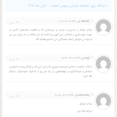
9 دیدگاه برای “ماهنامه اینترنتی پینوس شماره ۱ – آبان ماه ۱۳۹۰”
در
8
۱۳۹۰-۰۸-۰۳ ۱۱:۰۶
basireh
پاسخ
سلام تشکر از مدیریت سایت و دوستانی که با فعالیت هایشان گامی در
جهت خودسازی و اعتلای دین الهی برداشته اند ان شالله در حد توان من نیز
به نوبه ی خویش اعلام همکاری می نمایم وفقکم الله
در
6
۱۳۹۰-۰۸-۰۳ ۱۲:۳۰
sayf
پاسخ
از کاک اسامه و تمامی دوستان عزیزی که برای این کار و ابتکار زحمت کشیدن
متشکر و سپاسگزارم و توفیقشون در راه خیر رو از خداوند خواستارم. جزاکم
الله خیرا
در
7
۱۳۹۰-۰۸-۰۳ ۲۲:۵۸
abumoez
پاسخ
سلام علیکم
جراکم الله خیر