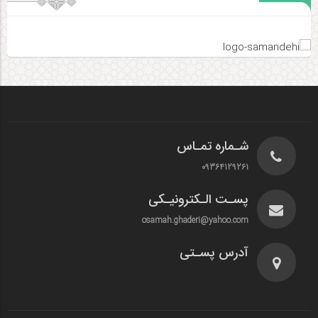
شـماره تمـاس
09364129261
پسـت الـکترونیـکی
osamah.ghaderi@yahoo.com
آدرس پسـتی