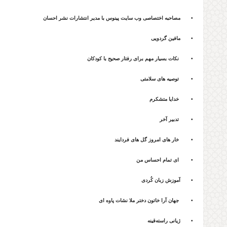
• مصاحبه اختصاصی وب سایت پینوس با مدیر انتشارات نشر احسان
• مافین گردویی
• نکات بسیار مهم برای رفتار صحیح با کودکان
• توصیه های سلامتی
• خدایا متشکرم
• تدبیر آخر
• خار های امروز گل های فردایند
• ای تمام احساس من
• آموزش زبان کُردی
• جهان آرا خاتون دختر ملا نشات پاوه ای
• ژیانی راستەقینە