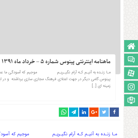
صفحه نخست
تالار گفتمان
ماهنامه اینترنتی پینوس شماره ۵ – خرداد ماه ۱۳۹۱
مـا زنـده به آنیـم کـه آرام نگیـریـم موجیم که آسودگی ما عدم 
آپارات
۱۳۹۱-۰۳-۰۱ ساعت: 20:05
پینوس گامی دیگر در جهت اعتلای فرهنگ مجازی سازی برداشته و در این ر
زمینه ای […]
اینستاگرام
مجوز سایت
مـا زنـده به آنیـم کـه آرام نگیـریـم موجیم که آسودگ