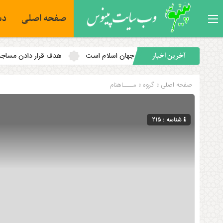
صفحه اصلی
دس
سئله نخست جهان اسلام است
هدف قرار دادن مساجد به رویه‌ای سازمان
آخرین اخبار
صفحه اصلی
» گروه »
مــــاهنام
شناسه : 215