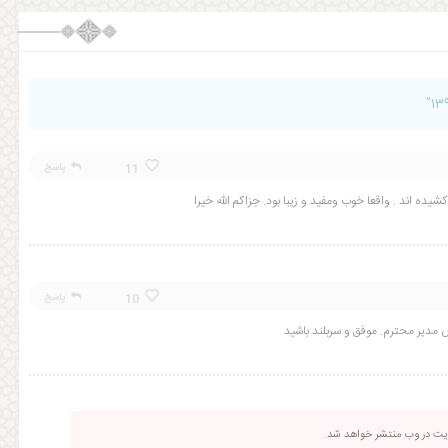
11
پاسخ
یده اند . واقعا خوب ومفید و زیبا بود. جزاکم الله خیرا
10
پاسخ
یر محترم. موفق و سربلند باشید
ریت در وب منتشر خواهد شد.