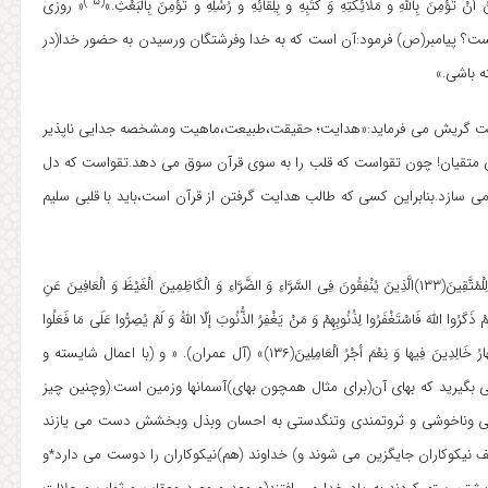
(۵ )
نْ تُؤْمِنَ بِاللهِ و مَلائِکَتِهِ وَ کُتُبِهِ و بِلِقائِهِ و رُسُلِهِ و تُؤْمِنَ بِالْبَعْثِ.»
« روزی
ت؟ پیامبر(ص) فرمود:آن است که به خدا وفرشتگان ورسیدن به حضور خدا(در
ه باشی.»
هدایت گریش می فرماید:«هدایت؛ حقیقت،طبیعت،ماهیت ومشخصه جدایی ناپذیر
ای متقیان! چون تقواست که قلب را به سوی قرآن سوق می دهد.تقواست که دل
ی سازد.بنابراین کسی که طالب هدایت گرفتن از قرآن است،باید با قلبی سلیم
۲. « وَ سَارِعُوا إِلَی مَغْفِرَهٍ مِنْ رَبِّکُمْ وَ جَنَّهٍ عَرْضُهَا السَّمَاوَاتُ وَالْأَرْضَ أُعِدَّتْ لِلْمُتَّقِینَ(۱۳۳)الَّذِینَ یُنْفِقُونَ فِی السَّرَّاءِ وَ الضَّرَّاءِ وَ الْکَاظِمِینَ الْغَیْظَ وَ الْعَافِینَ عَنِ
َهً أوْ ظَلَمُوا أَنْفُسَهُمْ ذَکَرُوا اللهَ فَاسْتَغْفَرُوا لِذُنُوبِهِمْ وَ مَنْ یَغْفِرُ الذُّنُوبَ إلّا اللهَُ وَ لَمْ یُصِرُّوا عَلَی مَا فَعَلُوا
وَ هُمْ یَعْلَمُونَ(۱۳۵)أولئِکَ جَزَاؤُهُمْ مِنْ رَبِّهِمْ وَ جَنَّاتٍ تَجْرِی مِنْ تَحْتِهَا الأنْهَارُ خَالِدِینَ فِیها وَ نِعْمَ أجْرُ الْعَامِلِینَ(۱۳۶)» (آل عمران). « و (با اعمال شایسته و
 بگیرید که بهای آن(برای مثال همچون بهای)آسمانها وزمین است.(وچنین چیز
وشی وناخوشی و ثروتمندی وتنگدستی به احسان وبذل وبخشش دست می یازند
 نیکوکاران جایگزین می شوند و) خداوند (هم)نیکوکاران را دوست می دارد*و