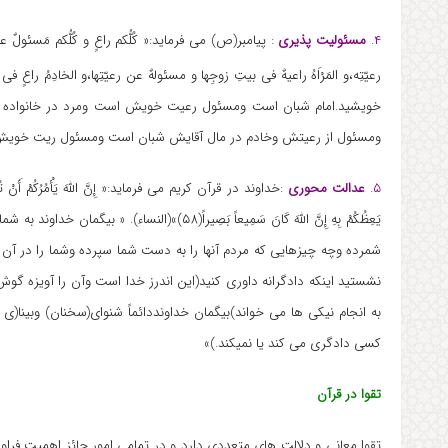
۴.
مسئولیت پذیری
: پیامبر(ص) می فرماید:« کُلُّکم راعٍ و کُلُّکم مَسئولٌ عن 
رعیّتِه،و المَرْاَهُ راعیهٌ فی بیتِ زوجِها و مسئولهٌ عن رعیّتِها،و الخادِمُ راعٍ ف
خویشید.امام شبان است ومسئول رعیت خویش است ومرد در خانواد
ومسئول از رعیتش وخادم در مال آقایش شبان است ومسئول ریت خوی
۵.
عدالت محوری
:خداوند در قرآن کریم می فرماید:« إِنَّ اللهَ یَأْمُرُکُمْ أَنْ تُؤَدُّوا الأَ
یَعِظُکُمْ بِهِ إِنَّ اللهَ کَانَ سَمِیعاً بَصِیرا
شمرده وچه چیزهایی که مردم آنها را به دست شما سپرده وشما را در آن ا
نشستید اینکه دادگرانه داوری کنید(این اندرز خدا است وآن را آویزه گوش 
به انجام نیکی ها می خواند)بیگمان خداونددائماً شنوای(سخنان) وبینا(ی
کسی دادگری می کند یا نمیکند.)»
تقوا در قرآن
تقوا معانی و دلالت های متعددی دارد و در تمامی امور حائز اهمیت فراو