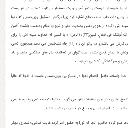
شه ای،به شیوه ای درست ومثمر ثمر وتربیت مسئولین وکاربه دستان در هر پست
ی وسیره اصحاب سلف صالح اشاره کرد زیرا بیگمان مسئول وزیردستی که تقوا
نه اش آکنده از هوای نفس ومحبت دنیا و شهوتِ مقام ومنصب باشد:« اَفَمَنْ
شَرَحَ اللهُ صَدْرَهُ لِلإِسْلامِ فَهُوَ عَلَی نُورٍ مِّنْ رَبِّهِ فَوَیْلٌ لِلْقَاسِیهِ قُلُوبُهُمْ مِّنْ ذِکْرِ اللهِ أولئِکَ فِی ضَلالٍ مُبِینٍ(۲۲)» (الزمر). «آیا کسی که خداوند سینه اش را برای
وردگارش می باشد(و در پرتو آن راه را از چاه تشخیص می دهد،همچون کسی
نش با ایمان تابان نشده است؟)وای بر کسانیکه دل های سنگینی دارند و یاد
 گمراهی و سرگشتگیِ آشکاری دچارند.»
ا واسلام،حاصل انعدام تقوا در مسئولین وزیردستان ماست تا آنجا که غالباً
ه ناصح علوان» در بیان حقیقت تقوا می گوید: « تقوا نتیجه حتمی وثمره طبیعیِ
دادن او در انجام اعمال و طمع در کسب ثوابش باشد.»
 آنجا منع کرده حاضرو آنجا که تورا به حضور امر کرده،غایب نباشی.»شماری دیگر