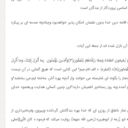
 اساسی پروردگار از بندگان است.
 اقامه دین خدا بدون نقصان امکان پذیر خواهدبود.وچنانچه صدمه ای بر پیکره
 نازل شده اند.از جمله این آیات:
۱.« الــم(۱) ذَلِکَ الْکِتَابُ لا رَیْبَ فِیهِ هُدًی لِلْمُتَّقِینَ(۲)اَلَّذینَ یُؤْمِنُونَ بِالْغَیْبِ وَ ُیقیمُونَ الصَّلاهَ وَمِمّا رَزَقْناهُمْ یُنْفِقُونَ(۳)وَاَّلذینَ یُؤْمِنُونَ بِما أُنْزِلَ إِلَیْکَ وَما أُنْزِلَ
مِنْ قَبْلِکَ وَبِاَلْآخِرَهِ هُمْ یُوقِنُونَ(۴)أولئِکَ عَلَی هُدًی مِنْ رَّبِّهِمْ وَأولئِکَ هُمُ الْمُفْلِحُونَ(۵)» (البقره) .« الف.لام.میم* این کتابی است که هیچ گمانی در آن نیست
ماز را بگونه ای شایسته می خوانند واز آنچه بهره آنان ساخته ایم،می بخشند*و
رو آمده وبه روز رستاخیز اطمینان دارند*این چنین کسانی هدایت ورهنمود خدای
شتن نماز ،انفاق از روزی ای که خدا بهره بندگانش گردانده وپیروی وفرمانبرداری از
زُرعه از ابوهریره (رضی الله عنهما) روایت میکند که فرمود:« کانَ النَّبِیُّ(صلی