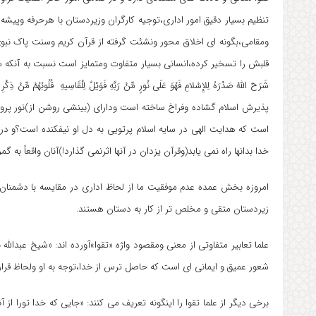
تنظیم بسیار دقیق امور اداری،توجیه کارگران وزیردستان با هرحرفه وپی
ومقامی،بگونه ای اخلاق محور ونشئت گرفته از قرآن کریم وسنت پاک نبو
قلبش را تسخیر کرده،انسانی بسیار متفاوت ومتمایز است نسبت به آنکه سی
پذیرش اسلام گشاده وفراخ ساخته است ودارای (بینشی روشن از)نور پر
است که هدایت الهی در سایه اسلام پرتویی به دل او نیفکنده است؟و درو
خدا بدانها راه نمی یابد(وقرآن یزدان در آنها اثرنمی گذارد!)آنان واقعاً به
امروزه بخش عمده عدم موفقیت ما از لحاظ اداری در مقایسه با دشمنان خد
زیردستان متقی و مخلص تر از کار به دستان هستند.
علما تعابیر متفاوتی از معنی ومقصود واژه «تقوا»آورده اند: «شیخ عبدالل
شعور عمیق و ایمانی ای است که حاصل ترس از خدا،توجه به او ولحاظ قرار
برخی دیگر از علما تقوا را اینگونه تعریف می کنند: «جایی که خدا تورا از