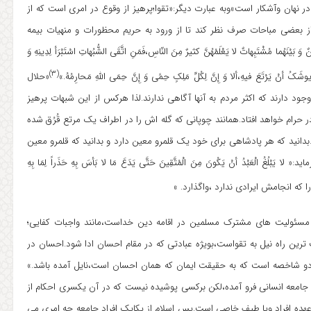
در نهان وآشکار است»وبه عبارت دیگر:«تقوا؛پرهیز از وقوع در امری است که از
 بعضی مباحات صرف نظر کند تا از ورود به حریم محظورات و منهیات بیمه
ُما مُشْتَبِهاتٌ لا یَعْلَمُهُنَّ کثیرٌ مِنَ النّاسِ،فَمَنِ اتَّقَی الشُّبُهاتِ اسْتَبْرَأ لِدِینِهِ وَ
(۳)
وشَکُ أنْ یَرْتَعَ فیهِ،ألا وَ إِنَّ لِکُلِّ مَلِکٍ حِمًی وَ إِنَّ حِمَی اللهِ مَحارِمُهُ.»
«حلال
 دارند که اکثر مردم به آنها آگاهی ندارند.لذا هرکس از این شبهات پرهیز
رام خواهد افتاد.همانند چوپانی که گله اش را در اطراف یک مرتع قُرُق شده
دانید که هر پادشاهی برای خود یک قلمرو معین دارد و بدانید که قلمرو معین
عَبْدُ أنْ یَکُونَ مِنَ الْمُتَّقِینَ حَتَّی یَدَعَ مَا لا بَأسَ بِهِ حَذَراً لِمَا بِهِ
که انجامش ایرادی ندارد ،واگذارد. »
 مسئولیت های مشترک مسلمین در اقامه دین خداست،مانند واجبات کفایی؛
ترین راه نیل به تقواست،بویژه عبادتی که در مقام احسان ادا شود.احسان در
 دو شاخصه است که به حقیقت ایمان که همان احسان است،نایل آمده باشد.»
جامعه انسانی فرو آمده،لکن برکسی پوشیده نیست که در آن یکسری احکام از
هده افراد ویا طیف خاصی است.پس اسلام از یکایک افراد جامعه چه امری می