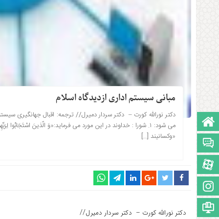
مبانی سیستم اداری ازدیدگاه اسلام
دکتر نورالله کورت – دکتر سردار دمیرل// ترجمه: اقبال جهانگیری سیستم 
صفحه نخست
۱۳۹۳-۰۹-۰۲ ساعت: 16:20
«وکسانیند […]
تالار گفتمان
آپارات
اینستاگرام
مجوز سایت
//
دکتر نورالله کورت – دکتر سردار دمیرل