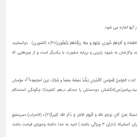
آنها اشاره می شود:
: خداوند در این مورد می فرماید:«وَ الّذینَ اسْتَجَابُوا لِرَبِّهِمْ وَ أقَامُوا الصَّلاهَ وَ أمْرُهُمْ شُورَی بَیْنَهَمْ وَ مِمَّا رَزَقْنَاهُمْ یُنْفِقُونَ(۳۸)» (الشوری) . «وکسانیند
ند وکارشان به شیوه رایزنی و برپایه مشورت با یکدیگر است و از چیزهایی که
(۱)
 لِلْمؤمنِ کَالْبنْیانِ یَشُّدُ بَعضُهُ بعضاً و شَبَّکَ بَینَ اَصابِعِهِ»
« مؤمنان
ایند.پیامبر(ص)انگشتان دودستش را محکم درهم کشید(تا چگونگی استحکام
پروردگار می فرماید:« لَقَدْ کَانَ لَکُمْ فِی رَسُولِ اللهِ اُسْوَهٌ حَسَنَهٌ لِمَنْ کَانَ یَرْجُو اللهَ وَ الْیَوْمَ الآخِرَ وَ ذَکَرَ اللهَ کَثِیراً(۲۱)» (الاحزاب).«سرمشق
والگوی زیبایی در (شیوه ی پندار،گفتار وکردار)پیغمبر خدا برای شماست.برای کسانیکه (دارای ۳ ویژگی باشند:) امید به خدا داشته وجویای قیامت باشند