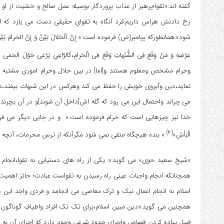
گفته اند:«تقوا؛پرهیز از عذاب پروردگار بوسیله عمل صالح و خشیت از او 
رخ دادنش هراس داریم.فرد آنگاه به تقوای حقیقی دست می یازد که از
شود».همانطورکه پپامبر(ص) فرموده است:« إِنَّ الْحَلالَ بَیِّنٌ وَ إِنَّ الحرامَ بَیِّنٌ وَ بَیْنَه
عِرْضِهِ وَ مَنْ وَقَعَ فِی الشُّبُهاتِ وَقَعَ فِی الْحَرامِ،کَالرَّاعِیِ یَرْعَی حَوْلَ الحِمی ی
وحرام مشخص ومعلوم هستند و[اما] در بین حلال وحرام اموری مشتبه وجود
نماید،دین وآبروی خویش را حفظ می کند وهرکس در این شبهات بیفتد،در ح
می چراند واحتمال این می رود که گله اش[داخل آن شوند]و در آن بچرند.ب
خدا نیز چیزهایی است که حرام فرموده است.» و در جایی دیگر می فرماید:« لا یَبْلُغُ الْ
(۴)
الْبَأسُ»
« بنده هیچگاه متقی نمی شود مگرآنکه از ترس محرمات، آنچه را 
«شیخ سعید حوی» می گوید:« یکی از راه های دستیابی به تقوا،انجام
همچنانکه انجام واجبات عینی راه رسیدن به تقواست.عبادت؛ حائز اهمیت 
اسلام به انجام اعمال نیک و ترک معاصی می انجامد و فردی واجد این
همچنین می گوید:«دین مبین اسلام،برای تک تک افراد واطیاف گوناگون 
قبیل پیاده کردن قصاص واجرای حدود شرعی وجود دارد که اجرای آن به ع