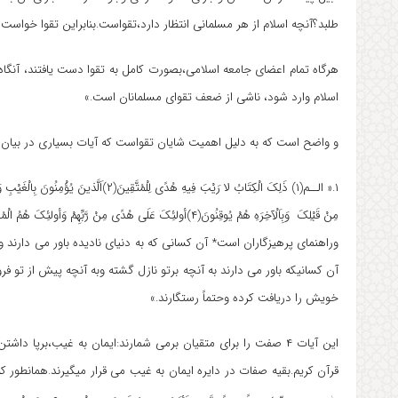
طلبد؟آنچه اسلام از هر مسلمانی انتظار دارد،تقواست.بنابراین تقوا خواست
هرگاه تمام اعضای جامعه اسلامی،بصورت کامل به تقوا دست یافتند، آنگاه
اسلام وارد شود، ناشی از ضعف تقوای مسلمانان است.»
و واضح است که به دلیل اهمیت شایان تقواست که آیات بسیاری در بیان آن
وراهنمای پرهیزگاران است* آن کسانی که به دنیای نادیده باور می دارند ون
آن کسانیکه باور می دارند به آنچه برتو نازل گشته وبه آنچه پیش از تو ف
خویش را دریافت کرده وحتماً رستگارند.»
این آیات ۴ صفت را برای متقیان برمی شمارند:ایمان به غیب،برپا دا
قرآن کریم.بقیه صفات در دایره ایمان به غیب می قرار میگیرند.همانطور که ابو 