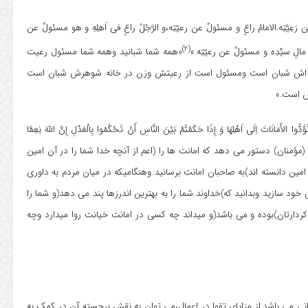
رَعِیَّتِه.الامامُ راعٍ و مسئولٌ عن رعیّتِه،و الرَّجُلُ راعٍ فی اَهلِهِ و هو مسئولٌ عن
(۲)
ی مالِ سیِّدِه و مسئولٌ عن رعیّتِه.»
«همه شما شبانید وهمه شما مسئول رعیت
ه اش شبان است ومسئول است از رعیتش وزن در خانه شوهرش شبان است
ش است.»
مَانَاتَ اِلَی اَهْلِهَا وَ إِذَا حَکَمْتُمْ بَیْنَ النَّاسِ أَنْ تَحْکُمُوا بِالْعَدْلِ إِنَّ اللهَ نِعِمَّا
ً(۵۸)»(النساء). « بیگمان خداوند به شما (مؤمنان) دستور می دهد که امانت ها را (اعم از آنچه خدا شما را در آن امین
مین دانسته اند)به صاحبان امانت برسانید وهنگامیکه در میان مردم به داوری
خود سازید وبدانید که)خداوند شما را به بهترین اندرزها پند می دهد(و شما را
 کردارتان)بوده و می باشد(و میداند چه کسی در امانت خیانت روا میدارد وچه
انی می باشد.از مزایای تقوا در اعمال،می توان به نقش برجسته آن در کمک به