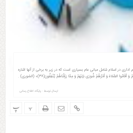
اداری در اسلام شامل مبانی عام بسیاری است که در زیر به برخی از آنها اشاره
می شود: ۱. شورا : خداوند در این مورد می فرماید:«وَ الّذینَ اسْتَجَابُوا لِرَبِّهِمْ وَ أقَامُوا الصَّلاهَ وَ أمْرُهُمْ شُورَی بَیْنَهَمْ وَ مِمَّا رَزَقْنَاهُمْ یُنْفِقُونَ(۳۸)» (الشوری) .
ارسال توسط :
پایگاه اطلاع رسانی
پ
پ