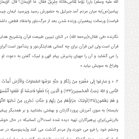
الله علیه وسلّم) بارِزاً یَوْماً لِلنَّاسِ،فَأتَاهُ جِبْرِیلُ فَقالَ: مَا الْإیمانُ؟ قالَ: الْإیمانُ أَ
پیامبر(ص)به میان مردم آمد.جبرئیل به حضورش رسید وپرسید ایمان چیس
قیامت) ورسالت پیغمبران وزنده شدن بعد از مرگ،باور واعتقاد قطعی داشت
نگارنده «فی ظلال»(یرحمه الله) در اثنای تبیین طبیعت قرآن وتشریح 
قرآن است.ولی این قرآن برای چه کسانی هدایتگر،نور و پندآموز است؟بر
را می گشاید و آن را مهیای پذیرش پیام الهی و لبیک گفتن به دعوت او م
وفراخ به سویش بیاید.»
النَّاسِ وَ اللهُ یُحِبُّ الْمُحْسِنِینَ(۱۳۴) وَ الَّذِین إِذَا فَعَلُوا فَاحِش
بایسته) به سوی آمرزش پروردگارتان و بهشتی بشتابید و بر همدیگر پیشی
باارزشی)برای پرهیزگاران تهیه دیده شده است*آن کسانیکه در حال خ
وخشم خود را فرو می خورند.واز مردم گذشت می کنند و(بدینوسیله در صف