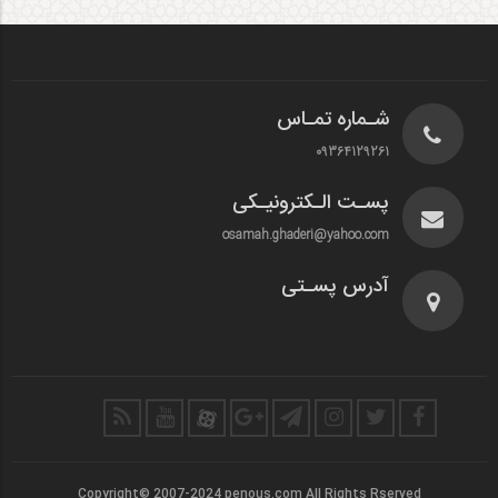
شـماره تمـاس
09364129261
پسـت الـکترونیـکی
osamah.ghaderi@yahoo.com
آدرس پسـتی
Copyright© 2007-2024 penous.com All Rights Rserved