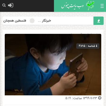
خبرنگار …
فلسطین همچنان مسئله 
صفحه اصلی
» گروه »
علمی
شناسه : 3895
۱۳۹۹-۱۱-۲۳ ساعت: 5:19