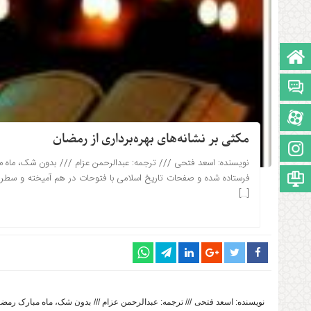
صفحه نخست
تالار گفتمان
آپارات
مکثی بر نشانه‌های بهره‌برداری از رمضان
اینستاگرام
نویسنده: اسعد فتحی /// ترجمه: عبدالرحمن عزام /// بدون شک، ماه مب
۱۳۹۷-۰۳-۰۳ ساعت: 5:56
مجوز سایت
فرستاده شده و صفحات تاریخ اسلامی با فتوحات در هم آمیخته و سطرهای
[…]
نویسنده: اسعد فتحی /// ترجمه: عبدالرحمن عزام /// بدون شک، ماه مبارک رم