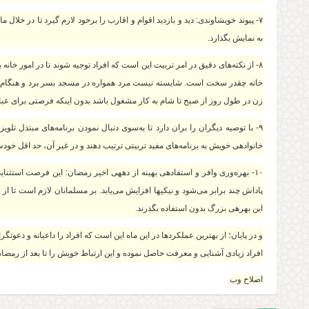
۷- پیوند خویشاوندی: دید و بازدید اقوام و اقارب را برخود لازم گیرد تا در خلال
به نمایش بگذارد.
۸- از نکته‌های دقیق در امر تربیت این است که افراد توجیه شوند تا در امور خان
خانه چقدر سخت است. شایسته نیست مرد همواره در مسجد بسر برد و هنگام غ
زن در طول روز از صبح تا شام به کار مشغول باشد بدون اینکه فرصتی برای عباد
۹- با توصیه دیگران را بران دارد تا به‌سوی دنبال نمودن برنامه‌های مبتذل تل
خانواده‏ی خویش به برنامه‌های مفید تربیتی ترتیب دهند و در غیر آن، حد اقل خود
۱۰- بهره‌وری وافر و استفاده‏ی بهینه از دهه‏ی اخیر رمضان: این فرصت استثنا
پاداش چند برابر می‌شود و نیکی‏ها افزایش می‌یابد. بر مسلمانان لازم است تا 
این بهره‏ی بزرگ بدون استفاده بگذرند.
و در پایان؛ از بهترین عملکردها در این ماه این است که افراد را داعیانه و دعوتگ
افراد زیادی آشنایی و معرفت حاصل نموده و این ارتباط خویش را تا بعد از رمضان 
اصلاح وب