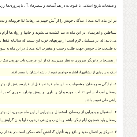
و صفحات تاریخ اسلامی با فتوحات در هم آمیخته و سطرهای آن با پیروزی‌ها زر
در این ماه، الله متعال بندگان خویش را از آتش جهنم می‌رهاند؛ لذا فرومایه و ب
شیاطین و اهریمنان در این ماه به بند کشیده می‌شوند و جان‏ها و روان
‏ها آرا
می‌یابند؛ لذا بر مسلمان لازم است از بهره‏های خوب این نسیم که سالیانه فقط یک‏
به طبیعت حال خویش جهت طلب رحمت و مغفرت الله متعال در این ماه به سوی خ
از همین‏جا بر دعوتگر ضروری به نظر می‌رسد که از این فرصتِ ناب بهره‏ی نیک بگی
اینک به پاره‌ای از نشانه‏ها، اشاره خواهیم نمود تا باشد ایشان را مفید افتد:
۱- آمادگی به رمضان: مشغولیت به این ماه فرخنده قبل از فرارسیدنش از بهترین 
رمضان آمد، احساس ثقالت نموده و آن را باری بر دوش بپندارد طوری که در آستا
راهی طی نموده باشد.
۲- استقبال و پذیرایی از رمضان: استقبال و پذیرایی از این ماه میمون، از به
رمضان باید همچون ایام دیگر نباشد و با زیب و زینتی درخور، دل‏ها بدان گرایش یابد
۳- تمرکز بر اعمال مفید و نافع و به تأجیل گذاشتنِ آنچه ممکن است در بعد از 