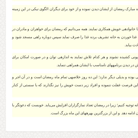
 ماه مبارک رمضان از ایشان دیدن نموده و از خود برای دیگران الگوی نیکی در این زمینه
ه با خانواده‏ی خویش همکاری نمایند. همه می‌دانیم که رمضان برای خواهران و مادران در
ذا خوردن به خانه تشریف برده غذا را صرف نماید سپس دوباره راهی مسجد شود و
ت بیابد.
ویزیونی کشیده نشوند و هر کدام تلاش نمایند به اندازه‏ی توان و در صورت امکان برای
ش در دیدن برنامه‏های نامناسب با ایشان همراهی ننماید.
یی بوده و بدیلی دیگر ندارد؛ این ده روز خلاصه‏ی تمام ماه رمضان است و در آن اجر و
از این فرصت غفلت ننموده و افراد زیر دست خویش را نیز نگذارند که با سستی از کنار
رانه توجیه کنیم؛ زیرا در رمضان تعداد نمازگزاران افزایش می‌یابد. خوبست که دعوتگر با
ادامه دهد. و این از بزرگترین بهره‏های این ماه بزرگ است.