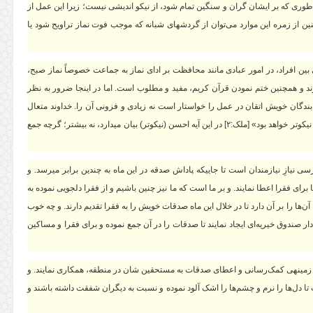
ی طوری که بر ایشان گران و سنگین تمام شود، از نیکو اندیشی نیست؛ زیرا این عمل از
نین از زمره‏ این موارد می‌توان از گردش‏های شبانه که موجب فوت نماز تراویح شود یا
ی بین افراد، در امور عبادی مانند محافظت بر ادای نماز به جماعت خصوصاً‌ نماز صبح،
ی‌شوند و همچنین ختم نمودن قرآن کریم، مفید و مطلوب است. اما در این‏جا ضرور به نظر
 بندگان خویش اتقان در عمل را خواستار است نه زیادی و فزونی آن را. خداوند متعال
می‏فرماید: «لِیَبْلُوَکُمْ أَیُّکُمْ أَحْسَنُ عَمَلاً» «تا شما را بیازماید کدام‏تان کارتان بهتر و نیکوتر خواهد بود» [ملک:۲] در این آیه احسن (نیکوتر) بیان می‏دارد، نه بیشتر؛ گرچه جمع
ازِ نیازمندان است تا جایی‏که پاداش صدقه در این ماه به چندین برابر می‏رسد. و
برای فقرا اعطا نمایند. و بر ما است که ما نیز چنین باشیم و از فقرا دلجویی نموده به
ها را بر آن دارد تا در خلال این ماه صدقات خویش را به فقرا تقدیم دارند. و چه خوب
صندوق خیریه‌ای ایجاد نمایند تا صدقات را در آن جمع نموده و برای فقرا و مساکین
ل در زمینه‏ی کمک‌رسانی و اعطای صدقات به مستحقین شان در منطقه، همکاری نمایند. و
 دل‌ها را نرم و چشم‌ها را اشک آلود نموده و نسبت به دیگران شفقت داشته باشند و