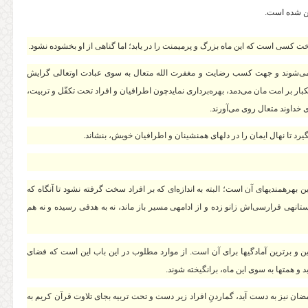
ین شده است.
دبخت کسی است که این ماه بزرگ و پرمیمنت را در یابد؛ اما گناهی از او بخشوده نشود.
م می‌شوند و جهت کسب رضایت و مغفرت الله متعال به سوی عبادت اوتعالی گرایش
بار بر امت مان می‌دمد، بهره‌‏برداری نمایدچون اطرافیان و افراد تحت تکفّل‌ و تربیت،
داوند متعال روی می‌آورند.
رد تا نهال ایمان را در دل‏های همنشینان و اطرافیان خویش، بنشاند.
بهره‏مندی‏های آن است؛ البته به اندازه‌ای که بر افراد سخت گرفته نشود تا آنگاه که
نه‏ی فرارسی‌اش زانو زده و از ادامه‏ی مسیر باز ماند، نه به هدفی رسیده و نه هم
ترین و برترین آمادگی‏ها برای آن است. از موارد مطلوب در این باب این است که فضای
 و همت‏ها به سوی این ماه، برانگیخته شوند.
رمضان نیز به دست آید، گماردنِ افراد زیر دست و تحت تربیه بجای تلاوت قرآن کریم به