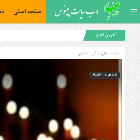
صفحه اصلی
دس
آخرین اخبار
صفحه اصلی
» گروه »
دینی
شناسه : 3057