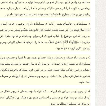
مطالعه و خواندنِ کتاب‏ها و دنبال نمودن اخبار و مشغولیت به شبکه‏های اجتماع
پرداختن به تلاوت قرآن‏کریم -در حالی‏که رمضان ماه قرآن است- باز می‏دارد. همچ
زیاده روی در شب بیداری تا جایی‏که باعث فوت شدن نماز صبح شود؛ نام برد.
۴- مسابقات و رقابت‏های مفید: راه‌اندازی مسابقات دارای روحیه‏ی رقابتی-ایمان
ادای نماز تهجّد‌ در آخر شب خاصّتاً‌ اینکه اکثر خانواده‏ها هنگام سحر بیدار م
می‌رسد که این موضوع را اشاره شود که این موارد وسیله‌اند و خداوند متعال از
این دو، کاری ارزنده خواهد بود.
۵- رمضان ماه صدقه و بخشش و ماه احساس همدردی با فقرا و جستجو و وارسی نی
بسیاری از ثروتمندان بدین جهت در این ماه زکات مال خویش را بیرون می‏نمایند تا 
ایشان در امور زندگی شان کمک کنیم. بر هر کس لازم است که با توجیه دیگران، آن‌
که این بخشش از مصارف‌شان باشد و در صورت ممکن افراد ثروتمند و سرمایه‌دار 
اهدا نمایند.
۶- از برتری‏های تربیتی این ماه این است که افراد با مؤسسه‌های خیریه‏ی فعا
این از شأن تربیت افراد بر دوستی و احساس همدردی و همکاری با دیگران است تا
این برای هر مسلمان مطلوب است.