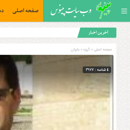
صفحه اصلی
دس
آخرین اخبار
صفحه اصلی
» گروه »
بانوان
شناسه : 3977