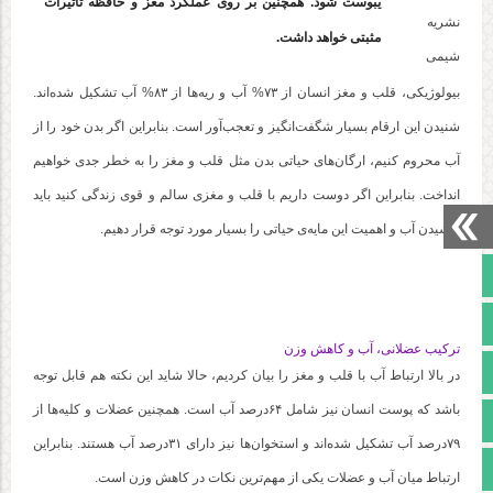
یبوست شود. همچنین بر روی عملکرد مغز و حافظه تاثیرات
نشریه
مثبتی خواهد داشت.
شیمی
بیولوژیکی، قلب و مغز انسان از ۷۳% آب و ریه‌ها از ۸۳% آب تشکیل شده‌اند.
شنیدن این ارقام بسیار شگفت‌انگیز و تعجب‌آور است. بنابراین اگر بدن خود را از
آب محروم کنیم، ارگان‌های حیاتی بدن مثل قلب و مغز را به خطر جدی خواهیم
انداخت. بنابراین اگر دوست داریم با قلب و مغزی سالم و قوی زندگی کنید باید
نوشیدن آب و اهمیت این مایه‌ی حیاتی را بسیار مورد توجه قرار دهیم.
صفحه نخست
تالار گفتمان
ترکیب عضلانی، آب و کاهش وزن
آپارات
در بالا ارتباط آب با قلب و مغز را بیان کردیم، حالا شاید این نکته هم قابل توجه
باشد که پوست انسان نیز شامل ۶۴درصد آب است. همچنین عضلات و کلیه‌ها از
اینستاگرام
۷۹درصد آب تشکیل شده‌اند و استخوان‌ها نیز دارای ۳۱درصد آب هستند. بنابراین
مجوز سایت
ارتباط میان آب و عضلات یکی از مهم‌ترین نکات در کاهش وزن است.