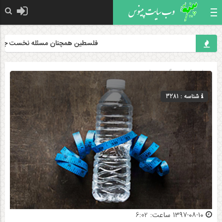
فلسطین همچنان مسئله نخست جهان اسل
صفحه اصلی
» گروه »
علمی
شناسه : 3281
۱۳۹۷-۰۸-۱۰ ساعت: 6:02