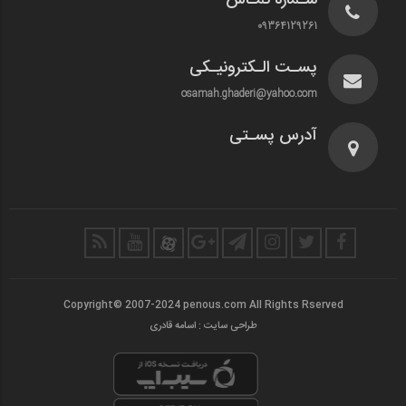
شـماره تمـاس
09364129261
پسـت الـکترونیـکی
osamah.ghaderi@yahoo.com
آدرس پسـتی
Copyright© 2007-2024 penous.com All Rights Rserved
طراحی سایت : اسامه قادری