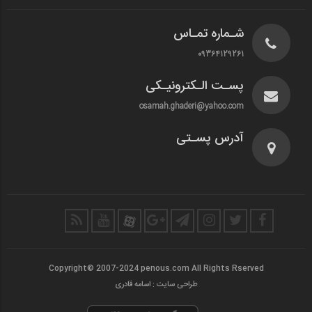
شـماره تمـاس
09364129261
پسـت الـکترونیـکی
osamah.ghaderi@yahoo.com
آدرس پسـتی
Copyright© 2007-2024 penous.com All Rights Rserved
طراحی سایت : اسامه قادری