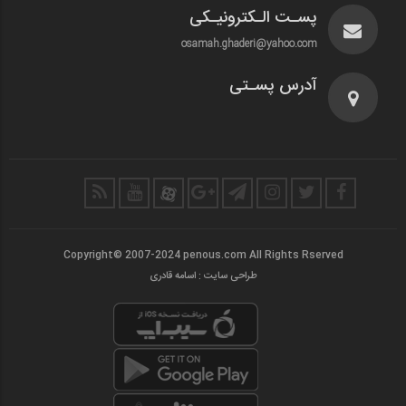
پسـت الـکترونیـکی
osamah.ghaderi@yahoo.com
آدرس پسـتی
Copyright© 2007-2024 penous.com All Rights Rserved
طراحی سایت : اسامه قادری