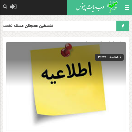
فلسطین همچنان مسئله نخست جهان
صفحه اصلی
» گروه »
اخبار
شناسه : 3677