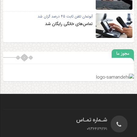
آبونمان تلفن ثابت 45 درصد گران شد
تماس‌های خانگی رایگان شد
مجوز ما
شـماره تمـاس
09364129261