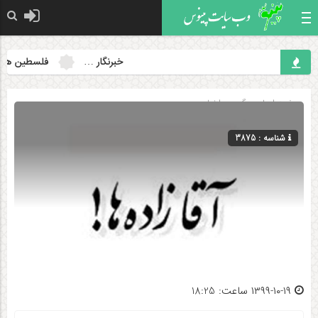
خبرنگار …
فلسطین همچنان
صفحه اصلی
» گروه »
اخبار
شناسه : 3875
۱۳۹۹-۱۰-۱۹ ساعت: 18:25