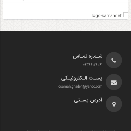
شـماره تمـاس
09364129261
پسـت الـکترونیـکی
osamah.ghaderi@yahoo.com
آدرس پسـتی