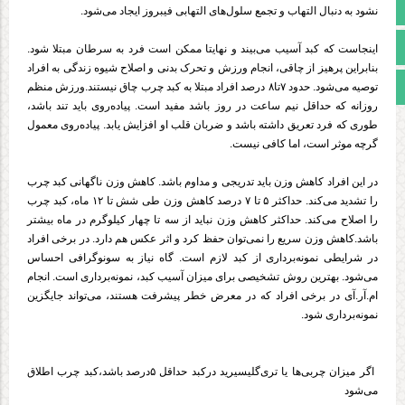
آپارات
نشود به دنبال التهاب و تجمع سلول‌های التهابی فیبروز ایجاد می‌شود.
اینستاگرام
اینجاست که کبد آسیب می‌بیند و نهایتا ممکن است فرد به سرطان مبتلا شود.
بنابراین پرهیز از چاقی، انجام ورزش و تحرک بدنی و اصلاح شیوه زندگی به افراد
مجوز سایت
توصیه می‌شود. حدود ۷تا۸ درصد افراد مبتلا به کبد چرب چاق نیستند.ورزش منظم
روزانه که حداقل نیم ساعت در روز باشد مفید است‌. پیاده‌روی باید تند باشد،
طوری که فرد تعریق داشته باشد و ضربان قلب او افزایش یابد. پیاده‌روی معمول
گرچه موثر است، اما کافی نیست.
در این افراد کاهش وزن باید تدریجی و مداوم باشد. کاهش وزن ناگهانی کبد چرب
را تشدید می‌کند. حداکثر ۵ تا ۷ درصد کاهش وزن طی شش تا ۱۲ ماه، کبد چرب
را اصلاح می‌کند. حداکثر کاهش وزن نباید از سه تا چهار کیلوگرم در ماه بیشتر
باشد.کاهش وزن سریع را نمی‌توان حفظ کرد و اثر عکس هم دارد. در برخی افراد
در شرایطی نمونه‌‌برداری از کبد لازم است‌. گاه نیاز به سونوگرافی احساس
می‌شود. بهترین روش تشخیصی برای میزان آسیب کبد، نمونه‌برداری است‌. انجام
ام.آر.آی در برخی افراد که در معرض خطر پیشرفت هستند، می‌تواند جایگزین
نمونه‌برداری شود.
اگر میزان چربی‌ها یا تری‌گلیسیرید درکبد حداقل ۵درصد باشد،کبد چرب اطلاق
می‌شود