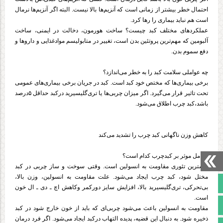
احتمال خطر بیشتر از زمانی است که آنزیم‌ها بالا نیست. البته اگر آنزیم‌ها نرمال
است هم نباید بیماری را رها کرد.
عملکردهای مختلف کبد چیست؟ ساخت هورمون، دخالت در ایمنی، ساخت
آلبومین که مهم‌ترین پروتئین بدن است، تغییر در متابولیسم موادغذایی و داروها و
دفع سموم بدن.
چه عواملی سلامت کبد را به خطر می‌اندازد؟
برخی بیماری‌ها که مختص خود کبد است. کبد در جریان برخی بیماری‌های عمومی
تحت تاثیر قرار می‌گیرد. اگر میزان چربی‌ها یا تری‌گلیسیرید درکبد حداقل ۵درصد
باشد،کبد چرب اطلاق می‌شود.
کاهش وزن ناگهانی کبد چرب را تشدید می‌کند
عوامل موثر بر کبدچرب کدام است؟
بیشترین تئوری مقاومت به انسولین است. وقتی سوخت و ساز چربی در کبد
مختل شود، کبد چرب ایجاد می‌شود. علت مقاومت به انسولین، وزن بالا،
صفحه نخست
بی‌تحرکی، تری‌گلیسیرید بالا، افزایش سایز دورکمر وکاهش اچ ـ دی ـ ال خون
است.
تالار گفتمان
مقاومت به انسولین باعث می‌شود چربی‌ای که باید از خون خارج شود در کبد
ذخیره شود. به دنبال این قضیه، پدیده التهاب درکبد ایجاد می‌شود. اگر فرد درمان