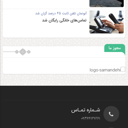
آبونمان تلفن ثابت 45 درصد گران شد
تماس‌های خانگی رایگان شد
مجوز ما
شـماره تمـاس
09364129261