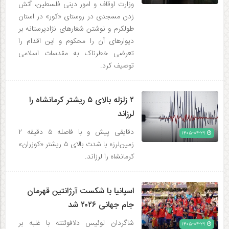
وزارت اوقاف و امور دینی فلسطین، آتش
زدن مسجدی در روستای «کور» در استان
طولکرم و نوشتن شعارهای نژادپرستانه بر
دیوارهای آن را محکوم و این اقدام را
تعرضی خطرناک به مقدسات اسلامی
توصیف کرد.
۲ زلزله‌ بالای ۵ ریشتر کرمانشاه را
لرزاند
دقایقی پیش و با فاصله ۵ دقیقه ۲
۱۴۰۵-۰۴-۲۹
زمین‌لرزه با شدت بالای ۵ ریشتر «کوزران»
کرمانشاه را لرزاند.
اسپانیا با شکست آرژانتین قهرمان
جام جهانی ۲۰۲۶ شد
شاگردان لوئیس دلافوئنته با غلبه بر
۱۴۰۵-۰۴-۲۹