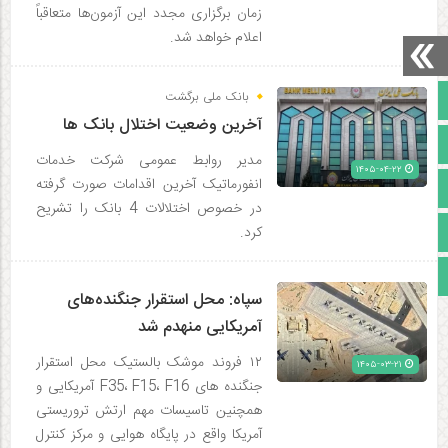
زمان برگزاری مجدد این آزمون‌ها متعاقباً
اعلام خواهد شد.
بانک ملی برگشت
صفحه نخست
آخرین وضعیت اختلال بانک ها
تالار گفتمان
مدیر روابط عمومی شرکت خدمات
۱۴۰۵-۰۴-۲۲
انفورماتیک آخرین اقدامات صورت گرفته
آپارات
در خصوص اختلالات 4 بانک را تشریح
اینستاگرام
کرد.
مجوز سایت
سپاه: محل استقرار جنگنده‌های
آمریکایی منهدم شد
۱۲ فروند موشک بالستیک محل استقرار
۱۴۰۵-۰۳-۲۱
جنگنده های F35، F15، F16 آمریکایی و
همچنین تاسیسات مهم ارتش تروریستی
آمریکا واقع در پایگاه هوایی و مرکز کنترل