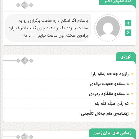
دیدگاههای اخیر
بسیار زیبا و عالی بود. متشکرم خانم سبحانی
...
ادامه
کوردی
رازیوه جه‌ خه رمانو رازا
داستانه‌و حه‌وت براله‌ی
داستانەو مانگاوە زەردی
که رگێ هێڵه تڵه ینه
ژیاننامەی مام جەلال تاڵەبانی
زیبایی های ایران زمین