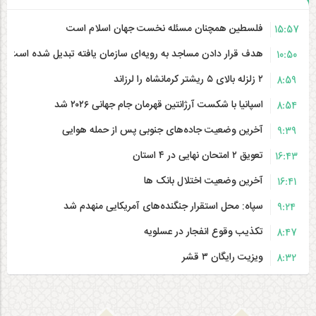
فلسطین همچنان مسئله نخست جهان اسلام است
15:57
هدف قرار دادن مساجد به رویه‌ای سازمان‌ یافته تبدیل شده است
10:50
۲ زلزله‌ بالای ۵ ریشتر کرمانشاه را لرزاند
8:59
اسپانیا با شکست آرژانتین قهرمان جام جهانی ۲۰۲۶ شد
8:54
آخرین وضعیت جاده‌های جنوبی پس از حمله هوایی
9:39
تعویق ۲ امتحان نهایی در ۴ استان
16:43
آخرین وضعیت اختلال بانک ها
16:41
سپاه: محل استقرار جنگنده‌های آمریکایی منهدم شد
9:24
تکذیب وقوع انفجار در عسلویه
8:47
ویزیت رایگان ۳ قشر
8:32
یروگاه جدید پالایشگاه تهران به کمک برق پایتخت آمد
8:30
حمله ایران به ۱۸ هدف ارتش شرور آمریکا
8:27