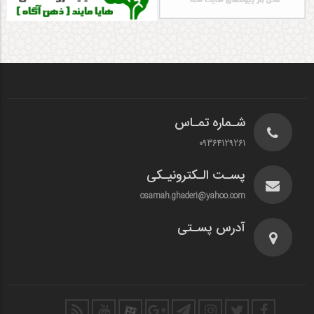
یروگاه جدید پالایشگاه تهران به کمک برق پایتخت آمد
حمله ایران به ۱۸ هدف ارتش شرور آمریکا
شـماره تمـاس
09364129261
پسـت الـکترونیـکی
osamah.ghaderi@yahoo.com
آدرس پسـتی