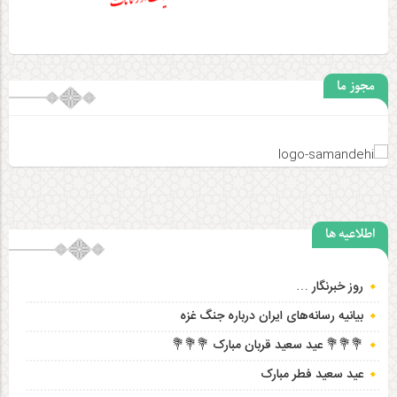
مجوز ما
اطلاعیه ها
روز خبرنگار …
بیانیه رسانه‌های ایران درباره جنگ غزه
💐💐💐 عید سعید قربان مبارک 💐💐💐
عید سعید فطر مبارک