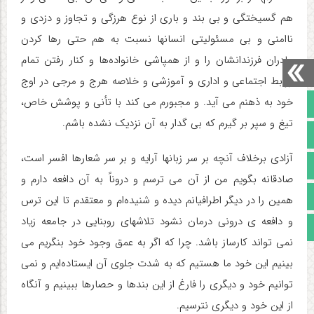
هم گسیختگی و بی بند و باری از نوع هرزگی و تجاوز و دزدی و
ناامنی و بی مسئولیتی انسانها نسبت به هم حتی رها کردن
مادران فرزندانشان را و از همپاشی خانواده‌ها و کنار رفتن تمام
روابط اجتماعی و اداری و آموزشی و خلاصه هرج و مرجی در اوج
خود به ذهنم می آید. و مجبورم می کند با تأنی و پوشش خاص،
صفحه نخست
تیغ و سپر بر گیرم که بی گدار به آن نزدیک نشده باشم.
تالار گفتمان
آزادی برخلاف آنچه بر سر زبانها آرایه و بر سر شعارها افسر است،
آپارات
صادقانه بگویم من از آن می ترسم و دروناً به آن دافعه دارم و
اینستاگرام
همین را در دیگر اطرافیانم دیده و شنیده‌ام و معتقدم تا این ترس
و دافعه ی درونی درمان نشود تلاشهای روبنایی در جامعه زیاد
مجوز سایت
نمی تواند کارساز باشد. چرا که اگر به عمق وجود خود بنگریم می
بینیم این خود ما هستیم که به شدت جلوی آن ایستاده‌ایم و نمی
توانیم خود و دیگری را فارغ از این بندها و حصارها ببینیم و آنگاه
از این خود و دیگری نترسیم.