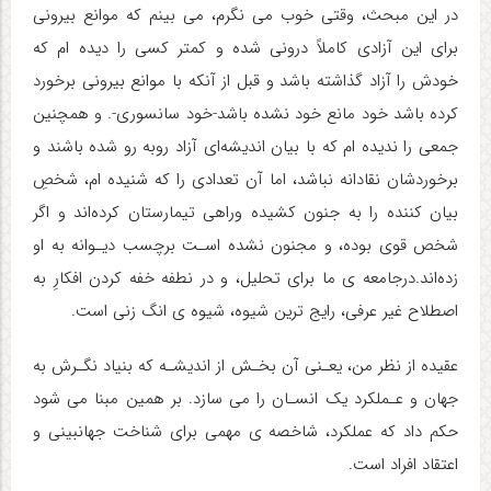
در این مبحث، وقتی خوب می نگرم، می بینم که موانع بیرونی
برای این آزادی کاملاً درونی شده و کمتر کسی را دیده ام که
خودش را آزاد گذاشته باشد و قبل از آنکه با موانع بیرونی برخورد
کرده باشد خود مانع خود نشده باشد-خود سانسوری-. و همچنین
جمعی را ندیده ام که با بیان اندیشه‌ای آزاد روبه رو شده باشند و
برخوردشان نقادانه نباشد، اما آن تعدادی را که شنیده ام، شخصِ
بیان کننده را به جنون کشیده وراهی تیمارستان کرده‌اند و اگر
شخص قوی بوده، و مجنون نشده اسـت برچسب دیـوانه به او
زده‌اند.درجامعه ی ما برای تحلیل، و در نطفه خفه کردن افکارِ به
اصطلاح غیر عرفی، رایج ترین شیوه، شیوه ی انگ زنی است.
عقیده از نظر من، یعـنی آن بخـش از اندیشـه که بنیاد نگـرش به
جهان و عـملکرد یک انسـان را می سازد. بر همین مبنا می شود
حکم داد که عملکرد، شاخصه ی مهمی برای شناخت جهانبینی و
اعتقاد افراد است.