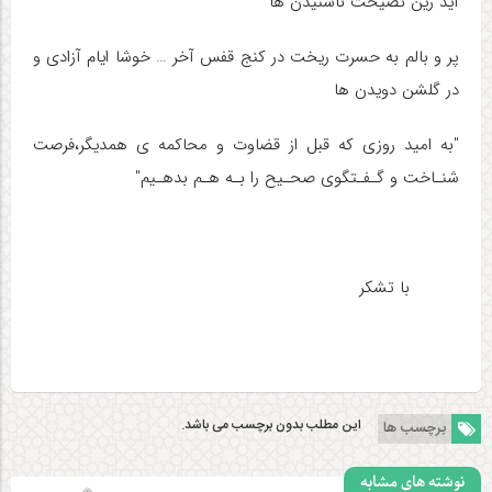
آید زین نصیحت ناشنیدن ها
پر و بالم به حسرت ریخت در کنج قفس آخر … خوشا ایام آزادی و
در گلشن دویدن ها
"به امید روزی که قبل از قضاوت و محاکمه ی همدیگر،فرصت
شنـاخت و گـفـتگوی صحـیح را بـه هـم بدهـیم"
با تشکر
این مطلب بدون برچسب می باشد.
برچسب ها
نوشته های مشابه