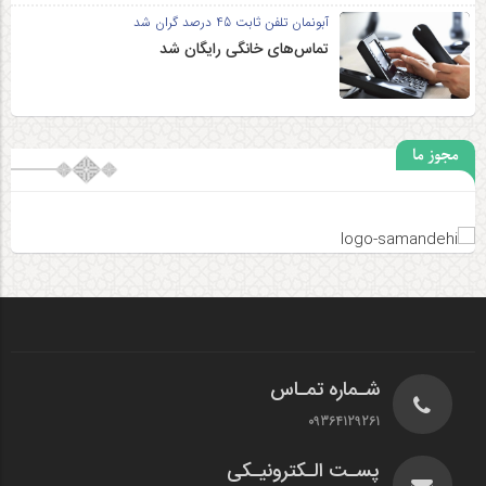
آبونمان تلفن ثابت 45 درصد گران شد
تماس‌های خانگی رایگان شد
مجوز ما
شـماره تمـاس
09364129261
پسـت الـکترونیـکی