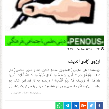
۱۳۹۲-۱۱-۲۶ ساعت: 9:22
آرزوی آزادی اندیشه
نویسنده : علی صارمی ( دانشجوی مقطع دکتری فقه و حقوق اسلامی ) قال
تعالی: ﴿فَبَشِّرْ عِبَادِ * الَّذِینَ یَسْتَمِعُونَ الْقَوْلَ فَیَتَّبِعُونَ أَحْسَنَهُ أُولَئِکَ الَّذِینَ
هَدَاهُمُ اللَّهُ وَأُولَئِکَ هُمْ أُولُو الْأَلْبَابِ﴾ / دردیده چه کار آید این اشک چو
بارانم … بردیده اگر جانا سروی چو تو ننشانم / خود را به سر کویت بدنام […]
ارسال توسط :
پایگاه اطلاع رسانی