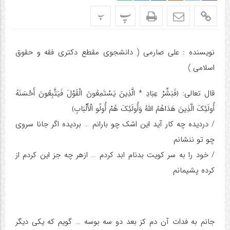
پ
پ
نویسنده : علی صارمی ( دانشجوی مقطع دکتری فقه و حقوق
اسلامی )
قال تعالی: ﴿فَبَشِّرْ عِبَادِ * الَّذِینَ یَسْتَمِعُونَ الْقَوْلَ فَیَتَّبِعُونَ أَحْسَنَهُ
أُولَئِکَ الَّذِینَ هَدَاهُمُ اللَّهُ وَأُولَئِکَ هُمْ أُولُو الْأَلْبَابِ﴾
/ دردیده چه کار آید این اشک چو بارانم … بردیده اگر جانا سروی
چو تو ننشانم
/ خود را به سر کویت بدنام ابد کردم … ازهر چه جز این کردم از
کرده پشیمانم
جانم به فدات آن دم کز بعد دو سه بوسه … گویم که یکی دیگر