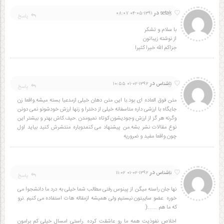
در
5
۱۳۹۱-۰۵-۰۴ ۰۸:۰۷
setak
پاسخ
با سلام و تشکر
از نوشته زیباتون
جزاکم الله خیرا کثیرا
در
5
ناشناس
۱۳۹۲-۰۲-۰۱ ۱۰:۵۵
پاسخ
متن فوق العاده ای بود.با این متن دهان خیلی ازمدعیا بسته میشه.واقعا زن
جایگاه با ارزشی داره متاسفانه خیلی از دخترا و زنها ارزش خودشونو نمی دونن
وگرنه هر گز از ارزش وجودیشون کوتاه نمیومدن .حیف.کاش بهتر و بیشتر این
نوع مقالات نشر بشه.من پیشنهاد می کنمدوباره منتشرش کنید بیاید اول
چون واقعا مفید و ضروریه
در
7
ناشناس
۱۳۹۲-۰۲-۰۱ ۱۱:۰۲
پاسخ
نها جان راسته میگن از پینوس رفتی مطالب شما خیلی به درد ما دانشجوا می
خوره .عضو ساییتون نیستیم ولی همیشه ازمقاله هات استفاده می کنیم .نرو
که ما هم …….:(
اخلاص نفوذیت همه ما رو عاشقت کرده .راستی امسال خیلی کم برامون