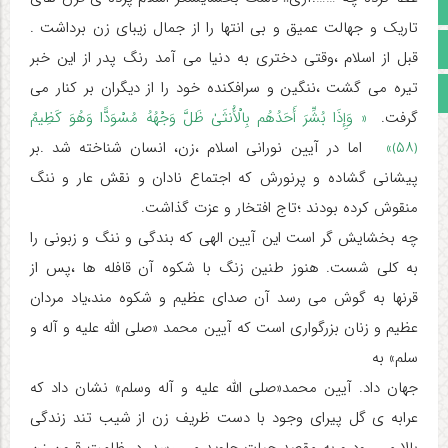
آپارات
تاریک و جهالت عمیق و بی انتها را از جمال زیبای زن برداشت .
اینستاگرام
قبل از اسلام ،وقتی دختری به دنیا می آمد رنگ پدر از این خبر
تیره می گشت ،ننگین و سرافکنده خود را از دیگران بر کنار می
مجوز سایت
گرفت.
« وَإِذَا بُشِّرَ أَحَدُهُم بِالْأُنثَىٰ ظَلَّ وَجْهُهُ مُسْوَدًّا وَهُوَ کَظِیمٌ
﴿۵۸﴾»
اما در آیین نورانی اسلام ،زن، انسان شناخته شد .بر
پیشانی گشاده و پرنورش که اجتماع نادان و نقش عار و ننگ
منقوش کرده بودند ؛تاج افتخار و عزت گذاشت.
چه بخشایش گر است این آیین الهی که بندگی و ننگ و زبونی را
به کلی شست. هنوز طنین زنگ با شکوه آن قافله ها ،پس از
قرنها به گوش می رسد آن صدای عظیم و شکوه مند،یاد مردان
عظیم و زنان بزرگواری است که آیین محمد «صلی الله علیه و آله و
سلم» به
جهان داد. آیین محمد«صلی الله علیه و آله وسلم» نشان داد که
عرابه ی گل پیرای وجود با دست ظریف زن از شیب تند زندگی
بالا می رود و به مقصد حیات جاوید می رسد .در ظلمت قرون زن