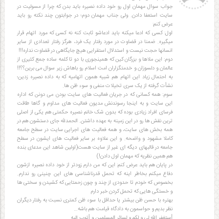
جواب سوال مهمان اول رو خود داده نصیره باید بدن که چرا از مسولیت در
سایت استعفا دادن. ولی جناب مهمان دوم؛ در جوابتون چند نکته رو باید
عرض کنم:
اول: کسی که ادعا میکنه باید ادعاشو ثابت کنه نه کسی که مورد اتهام قرار
میگیره. ضمنا در قضاوت در مورد رفتار یک فرد، هرگز رفتار تعدادی از سایر
انسانها حجت نیست و استدلال استقرایی هیچ جایگاهی در قضاوت نداره!!!
دوم: این ملاها و بزرگان کین که همینجوری با دو تا کلمه ساده جمع کثیری از
عالمان و دلسوزان و خدمتگزاران امت اسلام رو باهاش زیر سوال می برین؟؟!!
به احتمال زیاد این اتهام هم شبیه همون اتهامیه که به داده نصیره زدین؛
نشأت گرفته از یک سری تخیلات منفی و سوء ظن ها.
سوم: همه کسانی که در جریان فعالیت های سایت بودن می دونن که اداره
این سایت و به اینجا رسوندنش مدیون فعالیت های مداوم و گاها طاقت
فرسای افراد زیادی بوده که بدون شک خانم نصیره حکمتی هم یکی از اصلی
ترین نقش ها رو در این زمینه به عهده داشتن. الحمدلله جای دستشون هم در
همه بخش های سایت، و همه فعالیت های اجرایی سایت در سطح جامعه
کاملا مشهود و واضحه. و این علاوه بر سایر فعالیت های ایشون در سطح
جامعه در قالبهای دیگه ای غیر از سایت هست(اولین شاهد این مدعای بنده
هم همین نظریه که مهمان اول دادن!)
در پایان هم باید عرض کنم: این که من دارم زودتر از خود داده نصیره ازشون
دفاع میکنم بخاطر اینه که تحمل قدرناشناسی های این چنینی رو ندارم.
بخصوص که خودم تا حدودی از چند و چون زحمتایی که کشیدن و سختی ها
و خستگی هایی که تحمل کردن خبر دارم
بهتره با حسن ظن بیشتر یا حداقل با سوء ظن کمتری نسبت به رفتار دیگران
نظر بدیم و حواسمون به دادگاه قیامت هم باشه…
أستغفر الله لی و لکم و لسائر المسلمین و أتوب إلیه.