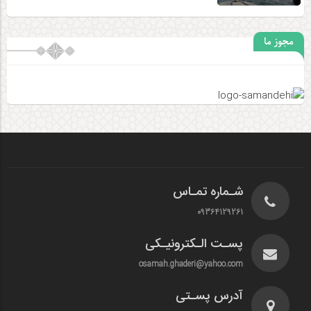
مجوز ما
شـماره تمـاس
09364129261
پسـت الـکترونیـکی
osamah.ghaderi@yahoo.com
آدرس پسـتی