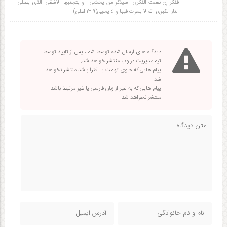
فذکر إن نفعت الذکری. سیذکر من یخشی . و یتجنبها الاشقی. الذی یصلی
النار الکبری. ثم لا یموت فیها و لا یحیی(۹-۱۳ اعلی)
دیدگاه های ارسال شده توسط شما، پس از تایید توسط
تیم مدیریت در وب منتشر خواهد شد.
پیام هایی که حاوی تهمت یا افترا باشد منتشر نخواهد
شد.
پیام هایی که به غیر از زبان فارسی یا غیر مرتبط باشد
منتشر نخواهد شد.