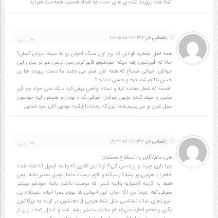
شما همه پرورده شده ی های دست یه تعداد هستید همه مث هم اید
در
8
ناشناس
۱۳۹۲-۰۲-۱۵ ۱۰:۲۵
پاسخ
همه اهل شعارید اونایی که روز اول سنگ اخوان رو به سینه میزدن کجان؟
حالا که آبروشون رفته دیگه خودشونو قایم کردن می ترسن سر در بیارن این
جوانان اخوانی شجاع که همه اش شعر می دهند ما دست پرورده ها ی
حسن بنا یم شما کجا و حسن بنا کجا؟
.اضحه که شعار دهنده کیه و اسلام واقعی پیش کیه دیگه نمی خواد جو گیر
بشین و حرف گنده بزنین جوانان اخوانی کدام بودن و هستن اینا خودمون
عمل شون رو می بینیم همه تون که اونجا داغ کرده بودین الان سرد شدین
در
8
ناشناس
۱۳۹۲-۰۲-۱۵ ۱۸:۳۳
پاسخ
هی خانم/آقای به اصطلاح مسلمان!
چرا داری چرت و پرت می گی؟! اولا این کادری که واسه ایمیل گذاشته شده
ظاهرا با هرچی پر بشه کار میکنه و لازم نیست حتما ایمیل معتبر باشه. پس
فقط یه گزینه اختیاریه واسه کسی که دوست داشته باشه خودشو بیشتر
معرفی کنه. دوما من اگه جای این اخوانی ها بودم عمرا اجازه نمیدادم بی
سروپاهای نمک نشناسی مثل شما هرچی از دهنشون در اومد به بزرگاشون
بگین و بعدم اجازه بدن که تو سایت منتشر بشه. شما و امثال شما دارین از