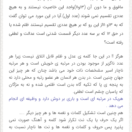
مافوق و ما دون آن (۱۳و۱۱)واجد این خاصیت نیستند و به هیچ
عددی تقسیم نمی شوند (عدد اول).آیا در این مورد می توان گفت
که به ۱۳و ۱۱از این رو که بر هیچ عددی تقسیم نیستند ظلم شده یا
در حق ۱۲ که بر سه عدد دیگر قسمت شدنی است عدالت و لطفی
رفته است؟
هرگز !! در این جا کلمه ی عدل و ظلم قابل اتلاق نیست زیرا هر
عدد ناگزیر از موجود بودن در مرتبه ی خویش است و هر مرتبه
ناچار اسیر مشخصات ذات خود می باشد چنان که هر چیز این
جهان چنین است .در بدن هر انسان هر عضو رتبه و محلی دارد نه
به پنجه ی پا که تکیه گاه بدن است ظلمی شده و نه به مژگان
که پاسبان چشم است لطفی.
هریک در مرتبه ای است و باری بر دوش دارد و وظیفه ای انجام
می دهد .
هم چنین است تشکیل کلمات و نغمه ها و هر چیز دیگر …..
اگر یک حرف یا یک نت تکرار شود کلمه و آهنگ صورت نمی
پذیرد پس حروف و کلمات و نغمه ها و نت ها ناچار نسبت به