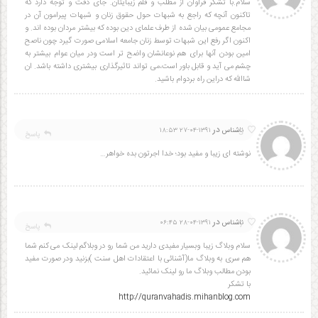
سلام.با تشکر فراوان از مطلب و قلم زیبایتان. جای دقت و توجه دارد که
تاکنون آنچه که راجع به شبهات حول حقوق زنان و شبهات پیرامون آن در
مجامع عمومی بیان شده از طرف علمای دین بوده که بیشتر مردان بوده اند. و
اکنون اگر رفع این شبهات توسط زنان جامعه اسلامی صورت گیرد چون ناصح
امین بودن آنها برای هم نوعانشان واضح تر است ودر میان عوام بیشتر به
چشم می آید و قابل باور است،می تواند تاثیرگذاری بیشتری داشته باشد. ان
شاالله که دراین راه بردوام باشید.
در
5
ناشناس
۱۳۹۱-۰۴-۲۷ ۱۸:۵۳
پاسخ
نوشته ای زیبا و مفید بود؛ خدا اجرتون بده خواهر…
در
7
ناشناس
۱۳۹۱-۰۴-۲۸ ۰۶:۴۵
پاسخ
سلام وبلاگ زیبا وبسیار مفیدی دارید من شما رو در وبلاگم لینک می کنم شما
هم سری به وبلاگ ما(آشنائی با اعتقادات اهل سنت )بزنید ودر صورت مفید
بودن مطالب وبلاگ ما رو لینک نمائید.
با تشکر
http://quranvahadis.mihanblog.com