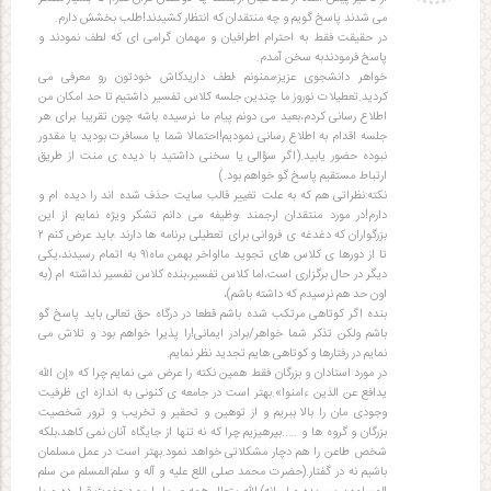
می شدند پاسخ گویم و چه منتقدان که انتظار کشیدند!طلب بخشش دارم.
در حقیقت فقط به احترام اطرافیان و مهمان گرامی ای که لطف نمودند و
پاسخ فرمودندبه سخن آمدم.
خواهر دانشجوی عزیز؛ممنونم ؛لطف داریدکاش خودتون رو معرفی می
کردید.تعطیلات نوروز ما چندین جلسه کلاس تفسیر داشتیم تا حد امکان من
اطلاع رسانی کردم،بعید می دونم پیام ما نرسیده باشه چون تقریبا برای هر
جلسه اقدام به اطلاع رسانی نمودیم!احتمالا شما یا مسافرت بودید یا مقدور
نبوده حضور یابید.(اگر سؤالی یا سخنی داشتید با دیده ی منت از طریق
ارتباط مستقیم پاسخ گو خواهم بود.)
نکته:نظراتی هم که به علت تغییر قالب سایت حذف شده اند را دیده ام و
دارم!در مورد منتقدان ارجمند ؛وظیفه می دانم تشکر ویژه نمایم از این
بزرگواران که دغدغه ی فروانی برای تعطیلی برنامه ها دارند ؛باید عرض کنم ۲
تا از دورها ی کلاس های تجوید مااواخر بهمن ماه۹۱ به اتمام رسیدند،یکی
دیگر در حال برگزاری است،اما کلاس تفسیر،بنده کلاس تفسیر نداشته ام (به
اون حد هم نرسیدم که داشته باشم)،
بنده اگر کوتاهی مرتکب شده باشم قطعا در درگاه حق تعالی باید پاسخ گو
باشم ولکن تذکر شما خواهر/برادر ایمانی!را پذیرا خواهم بود و تلاش می
نمایم در رفتارها و کوتاهی هایم تجدید نظر نمایم.
در مورد استادان و بزرگان فقط همین نکته را عرض می نمایم چرا که «إن الله
یدافع عن الذین ءامنوا».بهتر است در جامعه ی کنونی به اندازه ای ظرفیت
وجودی مان را بالا ببریم و از توهین و تحقیر و تخریب و ترور شخصیت
بزرگان و گروه ها و …..بپرهیزیم چرا که نه تنها از جایگاه آنان نمی کاهد،بلکه
شخص طاعن را هم دچار مشکلاتی خواهد نمود.بهتر است در عمل مسلمان
باشیم نه در گفتار.(حضرت محمد صلی اللع علیه و آله و سلم:المسلم من سلم