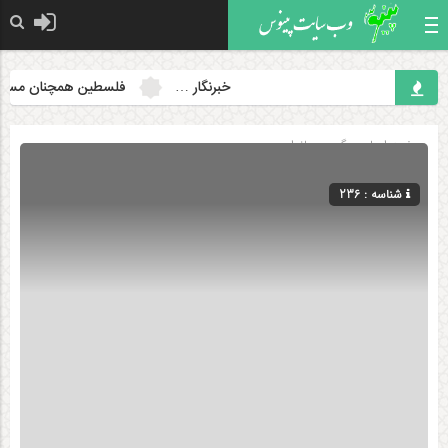
خبرنگار …
فلسطین همچنان مسئله نخست
صفحه اصلی
» گروه »
بانوان
شناسه : 236