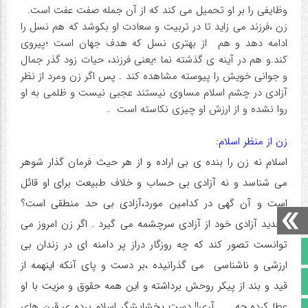
وظایفی را بر او تحمیل می کند که از آن جمله صفت عفت است.
زن ،فرزند می زاید تا در تربیت و سعادت او بکوشد که هم نسل را
ادامه دهد و هم از بهتری نسل که هدف جهان است ؛پیروی
کند.و هم در آینه ی گذشته نما ؛یعنی فرزند، حیات زود گذر جمال
و جوانی خویش را پیوسته مشاهده کند . پس اگر زن ومرد از نظر
آزادی در چشم اسلام مساوی نیستند عجبی نیست و ظلمی به او
روا نشده و از ارزش او چیزی نکاسته است .
زن از منظر اسلام:
اسلام نه زن را بنده ی بی اراده و از هر حیث فرمان گذار شوهر
می شناسد و نه آزادی بی حساب و خلاف طبیعت برای او قائل
است و آن گهی در کدامین مورد،آزادی بی حد منطقی است؟
تحدید آزادی خود از آزادی سرچشمه می گیرد . اگر زن امروز می
توانست تصور کند که چه روزگار دراز پر دامنه ای در زندان بی
صفحه نخست
ارزشی و ناشناسی می گذرانیده ،بر دست و پای آنکه اینهمه از
تالار گفتمان
قید و بند از پیکر روحش برداشته و این همه حقوق و مزیت با او
عطا کرده چه …….آری!! دست بخشایشگر اسلام پرده ی قرن های