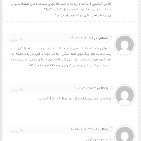
کلاس گذاشتی ازت گله داریم.ما به امید کلاسهای مسجد دخان تعطیلات رو بر
می گردیم ولی به فکرمون نیستید مثل گذشته ؟چرا؟
چون معلم شدی ما رو دیگه فراموش کردی؟
در
9
ناشناس
۱۳۹۲-۰۲-۰۷ ۰۹:۰۷
پاسخ
مدعیانی هستند که تا عمل فاصله ها دارند.اینان فقط مردم را گول می
زنند.مث ملاهاو بزرگاشون فقط میگن اینا کار خوبه و این کار بددرحالیکه مه
خودشون هرچی دوست دارن می کنن.تا به نون و نوا و مقامی میرسن صف
مسجد رو رها می کنن و میرن .کی می تونه خلافش رو ثابت کنه؟
در
10
۱۳۹۲-۰۲-۰۷ ۱۲:۰۷
hoda
پاسخ
نوشته ی خوب ومتفکرانه ای بود لطفا بازم تکرار کنید……..
در
6
ناشناس
۱۳۹۲-۰۲-۰۷ ۱۸:۵۱
پاسخ
سلام مهمانان گرامی.