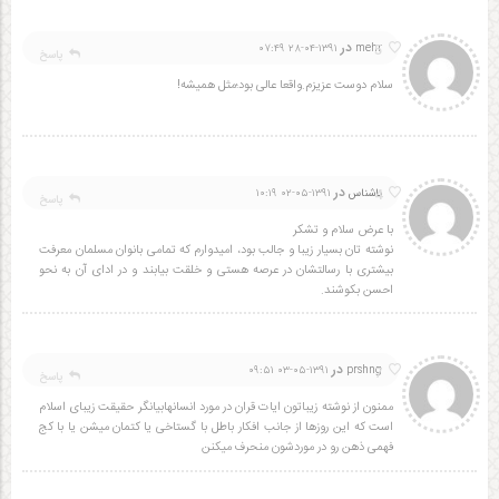
در
5
۱۳۹۱-۰۴-۲۸ ۰۷:۴۹
mehr
پاسخ
سلام دوست عزیزم.واقعا عالی بود؛مثل همیشه!
در
4
ناشناس
۱۳۹۱-۰۵-۰۲ ۱۰:۱۹
پاسخ
با عرض سلام و تشکر
نوشته تان بسیار زیبا و جالب بود، امیدوارم که تمامی بانوان مسلمان معرفت
بیشتری با رسالتشان در عرصه هستی و خلقت بیابند و در ادای آن به نحو
احسن بکوشند.
در
7
۱۳۹۱-۰۵-۰۳ ۰۹:۵۱
prshng
پاسخ
ممنون از نوشته زیباتون ایات قران در مورد انسانهابیانگر حقیقت زیبای اسلام
است که این روزها از جانب افکار باطل با گستاخی یا کتمان میشن یا با کج
فهمی ذهن رو در موردشون منحرف میکنن