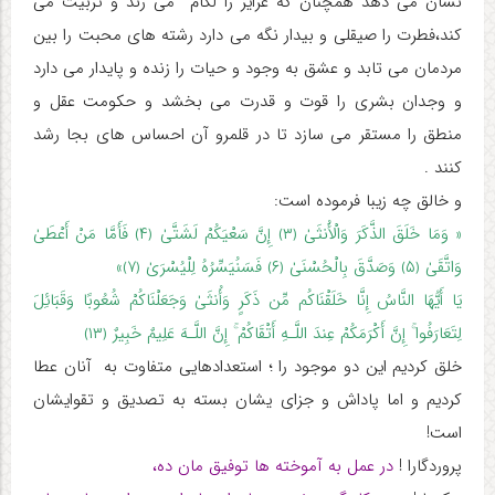
نشان می دهد همچنان که غرایز را لگام می زند و تربیت می
کند،فطرت را صیقلی و بیدار نگه می دارد رشته های محبت را بین
مردمان می تابد و عشق به وجود و حیات را زنده و پایدار می دارد
و وجدان بشری را قوت و قدرت می بخشد و حکومت عقل و
منطق را مستقر می سازد تا در قلمرو آن احساس های بجا رشد
کنند .
و خالق چه زیبا فرموده است:
« وَمَا خَلَقَ الذَّکَرَ وَالْأُنثَىٰ ﴿۳﴾ إِنَّ سَعْیَکُمْ لَشَتَّىٰ ﴿۴﴾ فَأَمَّا مَنْ أَعْطَىٰ
وَاتَّقَىٰ ﴿۵﴾ وَصَدَّقَ بِالْحُسْنَىٰ ﴿۶﴾ فَسَنُیَسِّرُهُ لِلْیُسْرَىٰ ﴿۷﴾»
یَا أَیُّهَا النَّاسُ إِنَّا خَلَقْنَاکُم مِّن ذَکَرٍ وَأُنثَىٰ وَجَعَلْنَاکُمْ شُعُوبًا وَقَبَائِلَ
لِتَعَارَفُوا ۚ إِنَّ أَکْرَمَکُمْ عِندَ اللَّـهِ أَتْقَاکُمْ ۚ إِنَّ اللَّـهَ عَلِیمٌ خَبِیرٌ ﴿۱۳﴾
خلق کردیم این دو موجود را ؛ استعدادهایی متفاوت به آنان عطا
کردیم و اما پاداش و جزای یشان بسته به تصدیق و تقوایشان
است!
پروردگارا !
در عمل به آموخته ها توفیق مان ده،