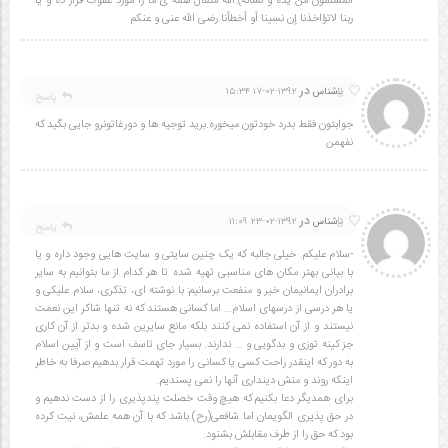
المسلمون من یده و لسانه).الله متعال همه ی ما را مورد عفوت قرار ده و یا
ربنا لاتؤاخذنا إن نسینا أو أخطأنا.رضی الله عنی و عنکم
در
6
ناشناس
۱۳۹۲-۰۲-۱۷ ۱۵:۳۴
پاسخ
جوابتون فقط بدرد خودتون میخوره.برید توجیه ها و دورغاتونرو جایی بگید که
نفهمن
در
8
ناشناس
۱۳۹۲-۰۲-۲۳ ۱۱:۰۹
پاسخ
-سلام علیکم. خیلی جالبه که یک چنین سایتی و سایت هایی وجود داره و یا
با بیانی بهتر مکان های مناسبی تهیه شده تا هر کدام از ما بتوانیم به سایر
برادران ایمانیمان خیر و منفعت برسانیم: با نوشته ای، تذکری، سلام علیکی و
یا هر درسی از درسهای اسلام… اما کسانی هستند که نه تنها شاکر این نعمت
نیستند و از آن استفاده نمی کنند بلکه مانع سایرین شده و بدتر از آن کاری
جز کینه توزی و بدگویی و … ندارند. بسیار جای تاسف است و از آیین اسلام
به دور که اینقدر راحت کسی یا کسانی را مورد تهمت قرار بدهیم صرفا به خاطر
اینکه روند و منش دینداری آنها را نمی پسندیم.
برای همدیگر دعا بکنیم که هیچ وقت خصلت پندپذیری را از دست ندهیم و
در حق پذیری الگویمان اما شافعی(رح) باشد که با آن همه علمش، نیت کرده
بود که حق را از طرف مقابلش بشنود.