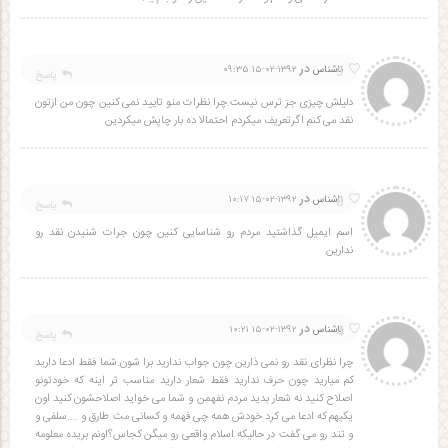
در
5
ناشناس
۱۳۹۲-۰۲-۱۵ ۰۹:۳۵
پاسخ
دلیلش چیزی جز ترس نیست.چرا نظرات منو تایید نمی کنین چون من ازتون
نقد می کنم اگرتعریف میکردم احتمالا ده بار چاپش میکردین
در
8
ناشناس
۱۳۹۲-۰۲-۱۵ ۱۰:۱۷
پاسخ
اسم ایمیل گذاشتید مردم رو شناسایی کنین چون جرات شنیدن نقد رو
ندارین
در
4
ناشناس
۱۳۹۲-۰۲-۱۵ ۱۰:۲۱
پاسخ
چرا نظرای نقد رو نمی ذارین چون جواب ندارید برا شون.شما فقط ادعا دارید
کم میارید چون حرف ندارید فقط شعار دارید مناسب تر اینه که خودتونو
اصلاح کنید نه شعار بدید مردم نفهمن و شما می خواید اصلاحشون کنید اون
یکیهم که ادعا می کرد خودش همه چی فهمه و کسانی مث طارق و ….سلفی و
و تند رو می گفت در حالیکه اسلام واقعی رو میگن کجاس؟اونم بریده معلومه