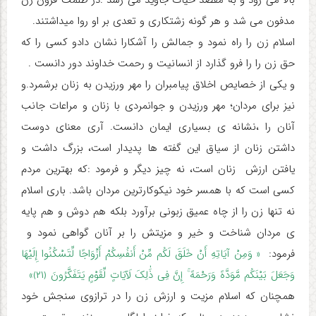
مدفون می شد و هر گونه زشتکاری و تعدی بر او روا میداشتند.
اسلام زن را راه نمود و جمالش را آشکارا نشان دادو کسی را که
حق زن را را فرو گذارد از انسانیت و رحمت خداوند دور دانست .
و یکی از خصایص اخلاق پیامبران را مهر ورزیدن به زنان برشمرد.و
نیز برای مردان؛ مهر ورزیدن و جوانمردی با زنان و مراعات جانب
آنان را ،نشانه ی بسیاری ایمان دانست. آری معنای دوست
داشتن زنان از سیاق این گفته ها پدیدار است، بزرگ داشت و
یافتن ارزش زنان است، نه چیز دیگر و فرمود :که بهترین مردم
کسی است که با همسر خود نیکوکارترین مردان باشد. باری اسلام
نه تنها زن را از چاه عمیق زبونی برآورد بلکه هم دوش و هم پایه
ی مردان شناخت و خیر و مزیتش را بر آنان گواهی نمود و
فرمود:
« وَمِنْ آیَاتِهِ أَنْ خَلَقَ لَکُم مِّنْ أَنفُسِکُمْ أَزْوَاجًا لِّتَسْکُنُوا إِلَیْهَا
وَجَعَلَ بَیْنَکُم مَّوَدَّهً وَرَحْمَهً ۚ إِنَّ فِی ذَٰلِکَ لَآیَاتٍ لِّقَوْمٍ یَتَفَکَّرُونَ ﴿۲۱﴾»
همچنان که اسلام مزیت و ارزش زن را در ترازوی سنجش خود