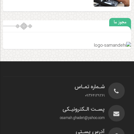
مجوز ما
شـماره تمـاس
09364129261
پسـت الـکترونیـکی
osamah.ghaderi@yahoo.com
آدرس پسـتی