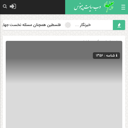
خبرنگار …
فلسطین همچنان مسئله نخست جهان اسلا
صفحه اصلی
» گروه »
اخبار
شناسه : 1356