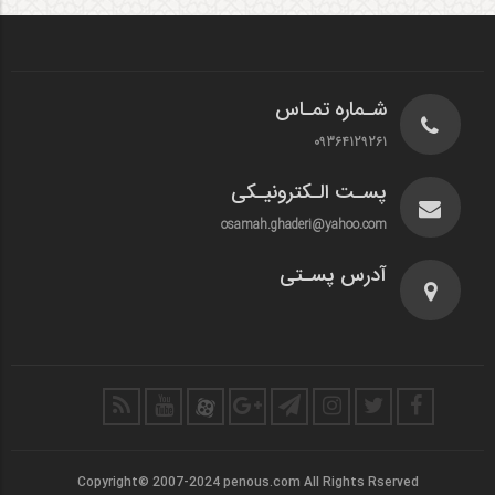
شـماره تمـاس
09364129261
پسـت الـکترونیـکی
osamah.ghaderi@yahoo.com
آدرس پسـتی
Copyright© 2007-2024 penous.com All Rights Rserved