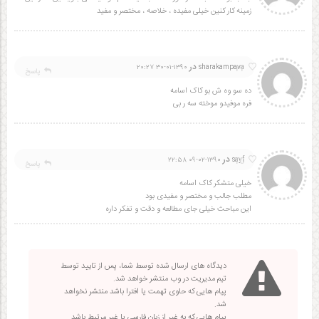
زمینه کار کنین خیلی مفیده ، خلاصه ، مختصر و مفید
در
11
۱۳۹۰-۰۱-۳۰ ۲۰:۲۷
sharakampava
پاسخ
ده سو وه ش بو کاک اسامه
فره موفیدو موخته سه ر بی
در
10
۱۳۹۰-۰۲-۰۹ ۲۲:۵۸
sayf
پاسخ
خیلی متشکر کاک اسامه
مطلب جالب و مختصر و مفیدی بود
این مباحث خیلی جای مطالعه و دقت و تفکر داره
دیدگاه های ارسال شده توسط شما، پس از تایید توسط
تیم مدیریت در وب منتشر خواهد شد.
پیام هایی که حاوی تهمت یا افترا باشد منتشر نخواهد
شد.
پیام هایی که به غیر از زبان فارسی یا غیر مرتبط باشد