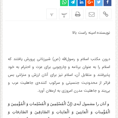
پ
پ
نویسنده:امینه راست بالا
درون مکتب اسلام و رسول‌الله (ص) شیر‌زنانی پرورش یافتند که
اسلام را به عنوان برنامه و چارچوبی برای عزت و احترام به خود
پذیرفتند و متقابل آن، اسلام نیز برای آنان ارزش و منزلتی بس
فراتر از محدودیت جنسیتی و سرکوب کننده‌ی جاهلیت عرب و
بی‌بند و جاهلیت مدرن امروزی به ارمغان آورد.
و آنان را مشمول آیه‌ی (إِنَّ الْمُسْلِمِینَ وَ الْمُسْلِماتِ وَ الْمُؤْمِنِینَ وَ
الْمُؤْمِناتِ وَ الْقانِتِینَ وَ الْقانِتاتِ وَ الصّادِقِینَ وَ الصّادِقاتِ وَ