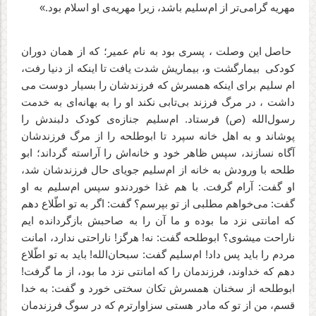
مهریه گرامی‌تر از ام‌سلیم باشد، زیرا مهریه‌ی او اسلام بود.»
حاصل این وصلت ، پسری بود به نام عمیر؛ که از همان دوران
کودکی
بیمارگشت و، بیماریش شدت یافت تا اینکه از دنیا رفت،
ام سلیم برای اینکه همسرش که فرزندشان را بسیار دوست می
داشت ، در مرگ فرزند بی‌تابی نکند او را به بهانه‌‏ای‏ به خدمت
رسول‌الله (ص) فرستاد. ام‌سلیم جنازه‌ی کودک دلبندش را
پوشاند و به اهل خانه سپرد تا ابوطلحه را از مرگ فرزند‌شان
آگاه نسازند، سپس ظاهر خود و خانه‌اش را آراسته گرداند؛ ابو
طلحه با ورودش به خانه از ام‌سلیم جویای حال فرزندشان شد،
او گفت: آرام گرفت. با هم غذا خوردندو سپس ام‌سلیم به او
گفت: می‌خواهم مطلبی از تو بپرسم؟ گفت: اگر به تو اطّلاع دهم
که امانتی نزد ما بوده و ما آن را به صاحبش بازگردانده ایم
ناراحت می‏شوی؟ ابوطلحه گفت: نه! هرگز! ناراحتی ندارد، امانت
مردم را باید پس‏ داد! ام‌سلیم گفت: سبحان‌الله! باید به تو اطّلاع
دهم که خداوند، فرزندمان را که امانتی نزد ما بود، از ما گرفت!
ابوطلحه از سخنان همسرش تکان سختی خورد و گفت: به خدا
قسم، من از تو که مادر هستی سزاوارترم که در سوگ فرزندمان