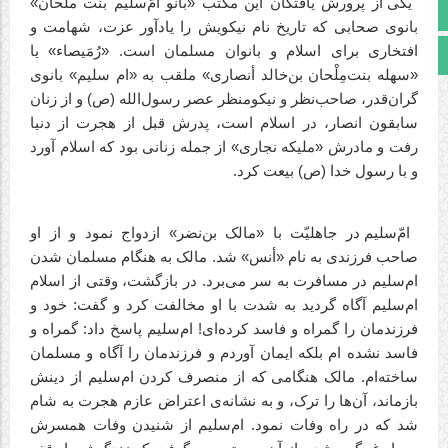
یکی از پرورش یافتگان این مکتب «بانو امّ‌سلیم بنت ملحان»
اینستاگرام
بانوی صحابی که تاریخ نام نیکویش را یادآور عزت، شهامت و
افتخاری برای اسلام و بانوان مسلمان است. «رُمَیصاء» یا
مجوز سایت
«سهله بنت‌مِلْحان بن‌خالد أنصاری» ملقب به «ام سلیم» بانوی
گران‌قدر، صاحب‌نظر و نیکومنظر عصر رسول‌الله (ص) و از زنان
سابقون انصار، در اسلام است، پدرش قبل از هجرت از دنیا
رفت و مادرش «ملیکه نجاری» از جمله زنانی بود که اسلام آورد
و با رسول خدا (ص) بیعت کرد.
امّ‌سلیم در جاهلیّت با «مالک بن‌نضر» ازدواج نمود و از او
صاحب فرزندی به نام «أنس» شد. مالک به هنگام مسلمان شدن
ام‌سلیم در مسافرت به سر می‌برد. در بازگشت، وقتی از اسلام
ام‌سلیم آگاه گردید به شدت با او مخالفت کرد و گفت: خود و
فرزندمان را گمراه و فاسد کرده‌ای! ام‌سلیم پاسخ داد: گمراه و
فاسد نشده ام بلکه ایمان آوردم و فرزندمان را آگاه و مسلمان
ساخته‌ام. مالک هنگامی که از منصرف کردن ام‌سلیم از دینش
بازماند، آن‌ها را ترک، و به نشانه‌ی اعتراض عازم هجرت به شام
شد که در راه وفات نمود. ام‌سلیم از شنیدن وفات همسرش