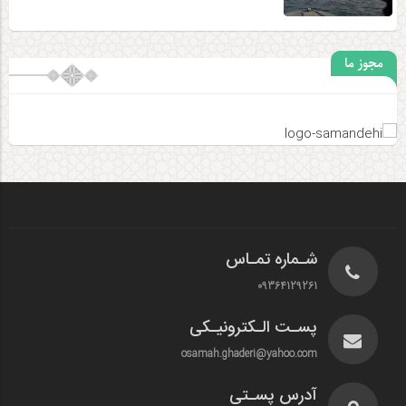
مجوز ما
شـماره تمـاس
09364129261
پسـت الـکترونیـکی
osamah.ghaderi@yahoo.com
آدرس پسـتی