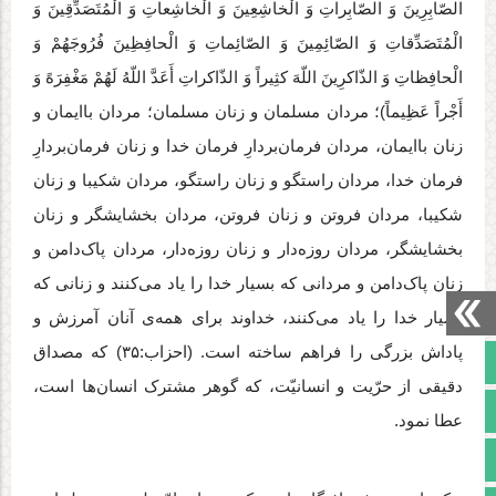
الصّابِرِینَ وَ الصّابِراتِ وَ الْخاشِعِینَ وَ الْخاشِعاتِ وَ الْمُتَصَدِّقِینَ وَ
الْمُتَصَدِّقاتِ وَ الصّائِمِینَ وَ الصّائِماتِ وَ الْحافِظِینَ فُرُوجَهُمْ وَ
الْحافِظاتِ وَ الذّاکرِینَ اللّهَ کثِیراً وَ الذّاکراتِ أَعَدَّ اللّهُ لَهُمْ مَغْفِرَهً وَ
أَجْراً عَظِیماً)؛ مردان مسلمان و زنان مسلمان؛ مردان باایمان و
زنان باایمان، مردان فرمان‌بردارِ فرمان خدا و زنان فرمان‌بردارِ
فرمان خدا، مردان راستگو و زنان راستگو، مردان شکیبا و زنان
شکیبا، مردان فروتن و زنان فروتن، مردان بخشایشگر و زنان
بخشایشگر، مردان روزه‌دار و زنان روزه‌دار، مردان پاک‌دامن و
زنان‌ پاک‌دامن و مردانی که بسیار خدا را یاد می‌کنند و زنانی که
بسیار خدا را یاد می‌کنند، خداوند برای همه‌ی آنان آمرزش و
پاداش بزرگی را فراهم ساخته است. (احزاب:۳۵) که مصداق
صفحه نخست
دقیقی از حرّیت و انسانیّت، که گوهر مشترک انسان‌ها است،
تالار گفتمان
عطا نمود.
آپارات