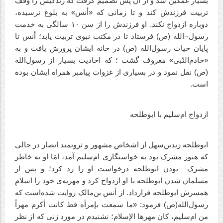
بسیار غمگین شد و از آن پس تصمیم گرفت که زندگیش را وقف
تربیت فرزندش کند و تا زمانی که «أنس» به بلوغ نرسیده،
دوباره ازدواج نکند. او فرزندش را از سن ۱۰ سالگی به خدمت
رسول¬الله (ص) فرستاد تا در مکتب نبوی تربیت یابد؛ أنس تا
پایان حیات رسول‌الله (ص) در خانه ایشان پرورش یافت و به
«خادم‌النّبی» معروف گشت ؛ که احادیث بسیار از رسول‌الله
(ص) نقل نمود و در بسیاری از غزوات پیامبر همراه ایشان بوده
است.
ازدواج ام‌سلیم با ابوطلحه
ابو‌طلحه زیدبن‌سهل از اشخاص مشهور و ثروتمند انصار در حالی
که هنوز مشرک بود به خواستگاری ام‌سلیم آمد، امّا او به خاطر
مشرک
بودن ابوطلحه درخواست او را رد کرد؛ و پس از
مسلمان شدن ابوطلحه با او ازدواج کرد و مهریه‌ی خود را اسلامِ
همسرش ابوطلحه قرارداد. از أنس بن‌مالک روایت شده‌است که
رسول‌الله(ص) فرمود: «ما سمعت بإمرأه قط کانت أکرم مهراً
من ام‌سلیم، کان مهرها الإسلام؛ نشنیدم در مورد زنی که از نظر