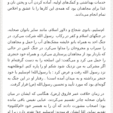
خدمات بهداشتی و کمک‌های اولیه، آماده کردن آب و پختن نان و
غذا برای مجاهدان بود که همه‌ی این کارها را با عشق و اخلاص
تمام انجام می‌دادند.
ام‌سلیم، بانوى شجاع و دلاور اسلام، مانند سایر بانوان صحابه،
در جنگ‏هاى اسلام و کفر در رکاب
رسول الله شرکت می‌‏کرد. در
جنگ احد به همراه بانو‌‌ عایشه مشک‌های آب را حمل و مجاهدان
را سیراب و مجروحان را مداوا می‌‏کرد. در جنگ حُنین در حالى
که باردار بود از مجاهدان پرستاری می‌کرد. و همراه خود خنجری
را حمل می کرد و می‌‏گفت: این اسلحه را به دست گرفته‏‌ام تا
اگر مشرکی به من نزدیک شود شکم او را پاره کنم. ابوطلحهبه
نزد رسول الله رفت و عرض کرد : یا رسول‌الله! ام‌سلیم با خود
خنجر برداشته و به میدان آمده است! . رفتار او در این جنگ به
گونه‌‏اى بود که مورد تأیید و تحسین رسول‌الله (ص) قرار گرفت.
در زمان خلافت عمر فاروق (رض)، هنگامی که ایشان در میان
بانوان صحابه چادر تقسیم می‌کردند، عبایی نفیس باقی مانده
بود؛ اصحاب مشورت دادند که آن را به همسر خود «ام‌کلثوم»
تقدیم نماید، امّا ایشان فرمودند: ام‌سلیم حقّ تقدم دارد زیرا او