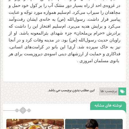
در غزوه‌ی احد از راه بسیار دور مشک آب را بر کول خود حمل و
مجاهدان را سیراب می‌کرد. ام‌سلیم همواره مورد توجّه و عنایت
پیامبر قرار داشت. رسول‌الله (ص) به خانه‌ی ایشان رفت‌وآمد
می‌کرد و برایش هدیه می‌برد. ام‌سلیم افتخار این را داشت که
برادرش «حرام بن‌ملحان» جزء شهدای بئرالمعونه باشد. او از
راویان حدیث رسول‌الله (ص) بود. در مدینه وفات کرد و در آنجا
نیز به خاک سپرده شد. آرى! این بانو در کرامت‌هاى انسانى،
فداکارى و حمایت از ارزشهاى دینى اسوه‌ی دیروزیست برای هر
بانوی مسلمان امروزی .
این مطلب بدون برچسب می باشد.
برچسب ها
نوشته های مشابه