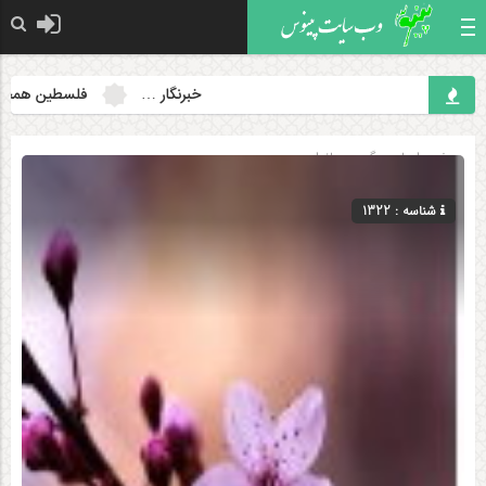
خبرنگار …
فلسطین همچنان مسئ
صفحه اصلی
» گروه »
بانوان
شناسه : 1322