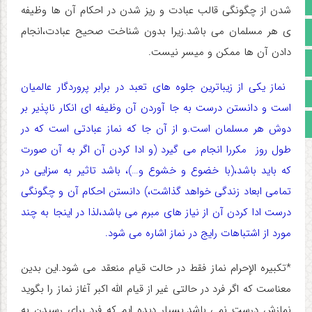
صفحه نخست
شدن از چگونگی قالب عبادت و ریز شدن در احکام آن ها وظیفه
ی هر مسلمان می باشد.زیرا بدون شناخت صحیح عبادت،انجام
تالار گفتمان
دادن آن ها ممکن و میسر نیست.
آپارات
نماز یکی از زیباترین جلوه های تعبد در برابر پروردگار عالمیان
اینستاگرام
است و دانستن درست به جا آوردن آن وظیفه ای انکار ناپذیر بر
مجوز سایت
دوش هر مسلمان است.و از آن جا که نماز عبادتی است که در
طول روز مکررا انجام می گیرد (و ادا کردن آن اگر به آن صورت
که باید باشد،(با خضوع و خشوع و…)، باشد تاثیر به سزایی در
تمامی ابعاد زندگی خواهد گذاشت،) دانستن احکام آن و چگونگی
درست ادا کردن آن از نیاز های مبرم می باشد،لذا در اینجا به چند
مورد از اشتباهات رایج در نماز اشاره می شود.
*تکبیره الإحرام نماز فقط در حالت قیام منعقد می شود.این بدین
معناست که اگر فرد در حالتی غیر از قیام الله اکبر آغاز نماز را بگوید
نمازش درست نمی باشد.بسیار دیده ایم که فرد برای رسیدن به