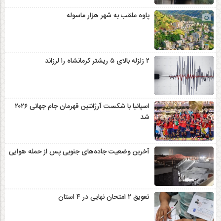
پاوه ملقب به شهر هزار ماسوله
۲ زلزله‌ بالای ۵ ریشتر کرمانشاه را لرزاند
اسپانیا با شکست آرژانتین قهرمان جام جهانی ۲۰۲۶
شد
آخرین وضعیت جاده‌های جنوبی پس از حمله هوایی
تعویق ۲ امتحان نهایی در ۴ استان