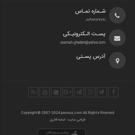
شـماره تمـاس
09364129261
پسـت الـکترونیـکی
osamah.ghaderi@yahoo.com
آدرس پسـتی
Copyright© 2007-2024 penous.com All Rights Rserved
طراحی سایت : اسامه قادری