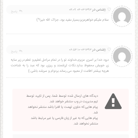
در
5
ناشناس
۱۳۹۳-۰۳-۰۴ ۰۴:۰۹
پاسخ
سلام علیکم خواهرعزیز،بسیار مفید بود، جزاک الله خیرا^)
در
5
ناشناس
۱۳۹۳-۰۳-۱۰ ۰۶:۵۴
پاسخ
درود خدا بر اسری عزیزم،خداوند تو را در تمام مراحل تعلیم و تعلم در زیر سایه
ی خویش محفوظ بدارد.نکات ارزشمند و ریزی بود که عبد را به شناخت
هرچه بیشتر اطاعت از معبود می رساند.بردوام و سربلند باشی.:}
دیدگاه های ارسال شده توسط شما، پس از تایید توسط
تیم مدیریت در وب منتشر خواهد شد.
پیام هایی که حاوی تهمت یا افترا باشد منتشر نخواهد
شد.
پیام هایی که به غیر از زبان فارسی یا غیر مرتبط باشد
منتشر نخواهد شد.