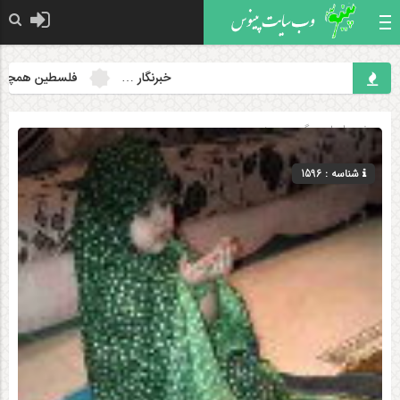
خبرنگار …
فلسطین همچنان مسئل
صفحه اصلی
» گروه »
دینی
شناسه : 1596