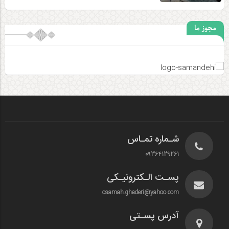
مجوز ما
شـماره تمـاس
09364129261
پسـت الـکترونیـکی
osamah.ghaderi@yahoo.com
آدرس پسـتی