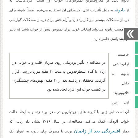
بابونه یکی از معروف‌ترین دمنوش‌های خواب آور است. قرن‌هاست که
بابونه
از
به دلیل تأثیرات آنتی اکسیدانی آن استفاده می‌شود. ضمناً بابونه برای
درمان مشکلات پوستی نیز کاربرد دارد و آرام‌بخش برای درمان مشکلات گوارشی
نیز هست. بابونه می‌تواند انتخاب خوبی برای دمنوش پیش از خواب باشد که تأثیر
آن پشتوانه‌ی علمی دارد.
صفحه نخست
خاصیت
تالار گفتمان
در مطالعه‌ای تأثیر بودرمانی روی ضربان قلب و بی‌خوابی در
آرام‌بخشی
زنان با گیاه اسطوخدوس به مدت ۱۲ هفته مورد بررسی قرار
آپارات
بابونه به
گرفت. محققان دریافتند بعد از ۱۲ هفته، بهبودهای چشمگیری
دلیل
اینستاگرام
در کیفیت خواب این افراد ایجاد شده بود
فلاوونوئید
مجوز سایت
اپی ژنین
آن است. اپی ژنین با گیرنده‌های بنزودیازپین در مغز پیوند زده و به ایجاد حالت
خواب آلودگی کمک می‌کند. مطالعه‌ای در سال ۲۰۱۶ نشان داد زنانی که
افسردگی بعد از زایمان
دچار
بودند با مصرف چای بابونه به عنوان یک