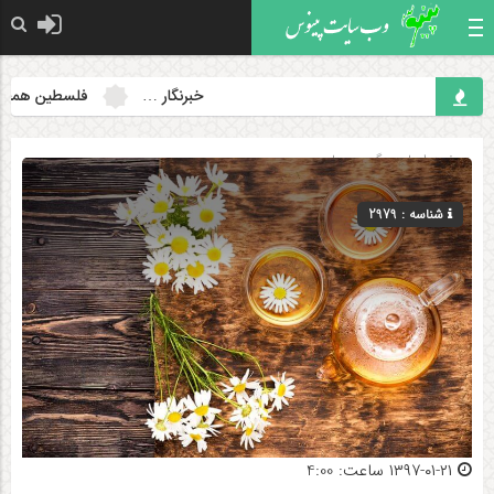
خبرنگار …
فلسطین همچنان مس
صفحه اصلی
» گروه »
علمی
شناسه : 2979
۱۳۹۷-۰۱-۲۱ ساعت: 4:00