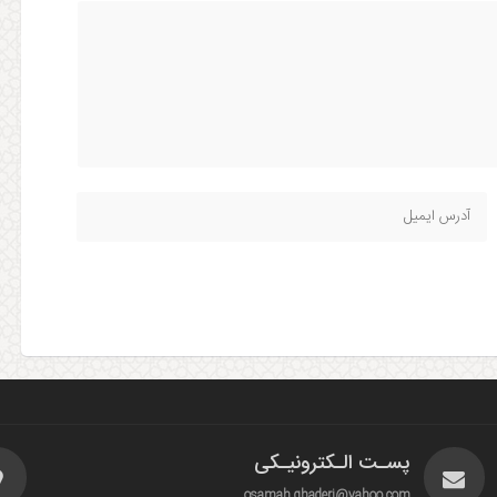
پسـت الـکترونیـکی
osamah.ghaderi@yahoo.com