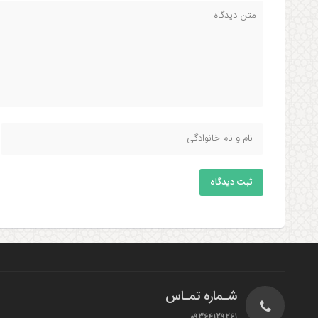
ثبت دیدگاه
شـماره تمـاس
09364129261