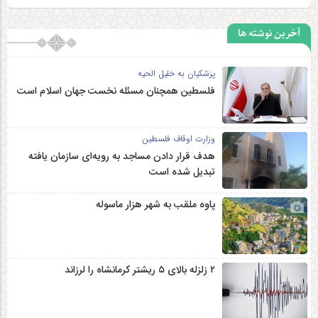
شـماره تمـاس
09364129261
پسـت الـکترونیـکی
osamah.ghaderi@yahoo.com
آدرس پسـتی