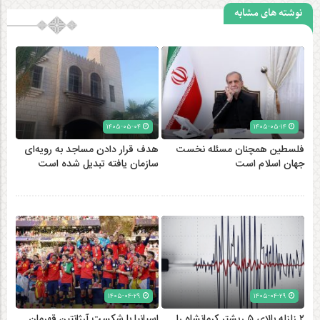
باغ دولت آباد یزد؛ جواهر سبز کویر
طبیعت زیبای سوادکوه
گزارش تصویری روستای دشه
گزارش تصویری روستای گردشگری شمشیر
سیزدهمین نمایشگاه گردشگری تهران
عروسی پیرشالیار
آوان در نمایشگاه یلدای ایرانی
روستای گردشگری هیروی+تصاویر
آخرین نوشته ها
پزشکیان به خلیل الحیه
فلسطین همچنان مسئله نخست جهان اسلام است