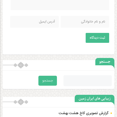
تعویق ۲ امتحان نهایی در ۴ استان
بانک ملی برگشت
آخرین وضعیت اختلال بانک ها
سپاه: محل استقرار جنگنده‌های آمریکایی منهدم شد
تکذیب وقوع انفجار در عسلویه
وزیر رفاه خبر داد
ویزیت رایگان ۳ قشر