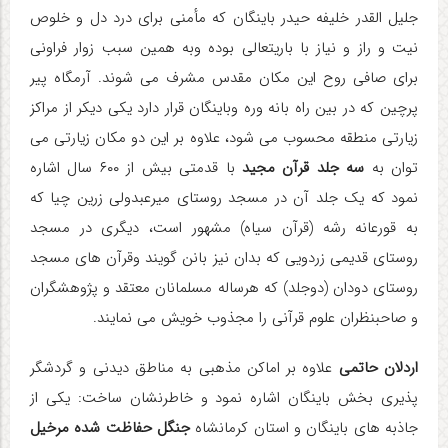
جلیل القدر خلیفه حیدر باینگان که مأمنی برای درد دل و خلوص
نیت و راز و نیاز با باریتعالی بوده وبه همین سبب زوار فراونی
برای صافی روح این مکان مقدس مشرف می شوند. آرمگاه پیر
پرچین که در بین راه بانه وره وباینگان قرار دارد یکی دیکر از مراکز
زیارتی منطقه محسوب می شود، علاوه بر این دو مکان زیارتی می
توان به
سه جلد قرآن مجید
با قدمتی بیش از ۶۰۰ سال اشاره
نمود که یک جلد آن در مسجد روستای میرعبدولی زرین چیا که
به قورعانه رشه (قرآن سیاه) مشهور است، دیگری در مسجد
روستای قدیمی زردویی که بدان نیز بانن گویند وقرآن های مسجد
روستای دودان (دوجلد) که هرساله مسلمانان معتقد و پژوهشگران
و صاحبنظران علوم قرآنی را مجذوب خویش می نمایند.
اردلان حاتمی
علاوه بر اماکن مذهبی به مناطق دیدنی و گردشگر
پذیری بخش باینگان اشاره نمود و خاطرنشان ساخت: یکی از
جاذبه های باینگان و استان کرمانشاه
جنگل حفاظت شده مرخیل