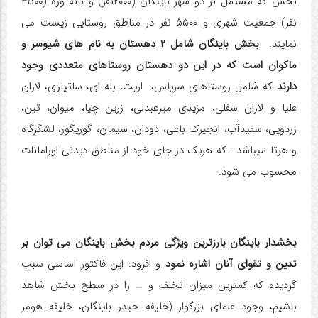
بخش که مشتمل بر دو شهر باینگان (۲۰۰۰نفر) و بانه وره (۳۵۰۰
نفر) جمعیت شهری و ۵۵۰۰ نفر در مناطق روستایی زیست می
نمایند.
بخش باینگان شامل ۲ دهستان به نام های شیوسر و
ماکوان است که در این دو دهستان روستاهای متعددی وجود
دارند
که شامل روستاهای سریاس، اریت، بله ای، ساتیاری، لاران
علیا و لاران سفلی، مزیدی میرعبدلی، زرین چیا، میوان، تین،
زردویی، سفیدآب، انجیرک باغی، دودان، سیمان، گوریگور، لشگرگاه
و هرتا میباشد . که هریک در جای خود از مناطق دیدنی اورامانات
محسوب می شود.
بخشدار باینگان
بارزترین ویژگی مردم بخش باینگان می توان بر
تدین و تقوای آنان اشاره نمود
و افزود: این فاکتور اساسی سبب
گردیده که کمترین میزان تخلف و … را در سطح بخش شاهد
باشیم، وجود علمای بزرگوار (خلیفه حیدر باینگان، خلیفه هومر