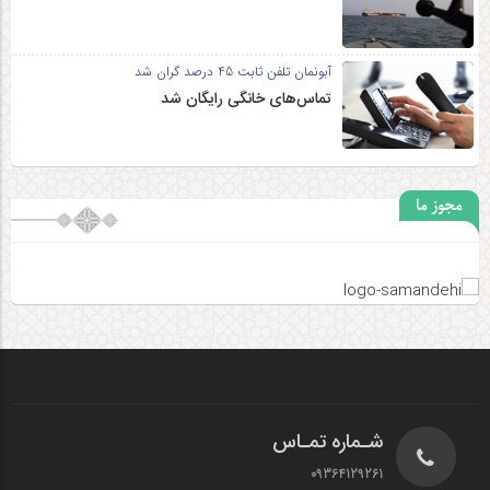
آبونمان تلفن ثابت 45 درصد گران شد
تماس‌های خانگی رایگان شد
مجوز ما
شـماره تمـاس
09364129261