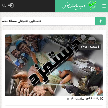
فلسطین همچنان مسئله نخست جه
صفحه اصلی
» گروه »
اخبار
شناسه : 3891
۱۳۹۹-۱۱-۱۹ ساعت: 10:06