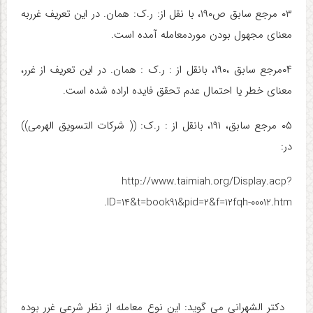
۰۳ مرجع سابق ص۱۹۰، با نقل از: ر.ک: همان. در این تعریف غرربه
معنای مجهول بودن موردمعامله آمده است.
۰۴مرجع سابق ،۱۹۰، بانقل از : ر.ک : همان. در این تعریف از غرر،
معنای خطر یا احتمال عدم تحقق فایده اراده شده است.
۰۵ مرجع سابق، ۱۹۱، بانقل از : ر.ک: (( شرکات التسویق الهرمی))
در
:
http://www.taimiah.org/Display.acp?
.
ID=14&t=book91&pid=2&f=12fqh-00012.htm
دکتر الشهرانی می گوید: این نوع معامله از نظر شرعی غرر بوده