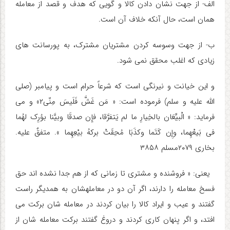
الف- از جهت نشان دادن کالا و گویی که هدف و قصد از معامله
همان است، حال آنکه خلاف آن است.
ب- از جهت وسوسه کردن مشتریان مشترک، به پورسانت های
زیادی که اغلب محقق نمی شود.
و این خیانت و نیرنگی است که شرعاً حرام است و پیامبر (صلی
الله علیه و سلم) فرموده است: « مَن غَشَّ فَلَیسَ مِنّی۲» و می
فرماید: « الْبیِّعَان بالخِیارِ ما لم یَتفرَّقا، فإِن صدقَا وبیَّنا بوُرِک لهُما
فی بَیعْهِما، وإِن کَتَما وکذَبَا مُحِقَتْ برکهُ بیْعِهِما ». متفقٌ علیه.
بخاری ۲۰۷۹مسلم ۳۸۵۸
یعنی: « فروشنده و مشتری تا زمانی که از هم جدا نشده اند حق
فسخ معامله را دارند، اگر آن دو در معامله­شان به همدیگر راست
گفتند و عیب و ایراد کالا را بیان کردند در معامله شان برکت می
افتد، و اگر پنهان کاری کردند و دروغ گفتند برکت معامله شان از