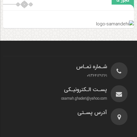
مجوز ما
شـماره تمـاس
09364129261
پسـت الـکترونیـکی
osamah.ghaderi@yahoo.com
آدرس پسـتی