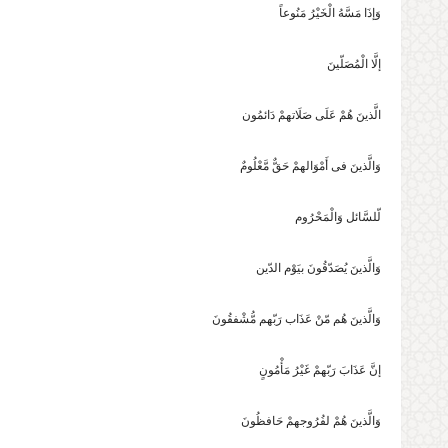
وَإذَا مَسَّهُ الْخَیْرُ مَنُوعاً
إلَّا الْمُصَلّینَ
الَّذینَ هُمْ عَلَی صَلَاتهمْ دَائمُون
وَالَّذینَ فی أَمْوَالهمْ حَقٌّ مَّعْلُومٌ
لّلسَّائل وَالْمَحْرُوم
وَالَّذینَ یُصَدّقُونَ بیَوْم الدّین
وَالَّذینَ هُم مّنْ عَذَاب رَبّهم مُّشْفقُونَ
إنَّ عَذَابَ رَبّهمْ غَیْرُ مَأْمُونٍ
وَالَّذینَ هُمْ لفُرُوجهمْ حَافظُونَ