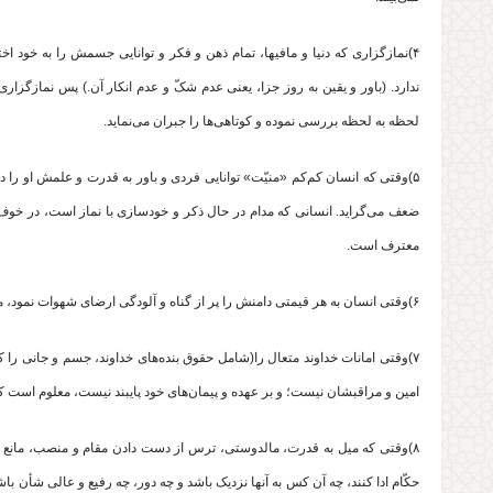
۴)نمازگزاری که دنیا و مافیها، تمام ذهن و فکر و توانایی جسمش را به خود
ندارد. (باور و یقین به روز جزا، یعنی عدم شکّ و عدم انکار آن.) پس نمازگ
لحظه به لحظه بررسی نموده و کوتاهی‌ها را جبران می‌نماید.
۵)وقتی که انسان کم‌کم «منیّت» توانایی فردی و باور به قدرت و علمش او را 
ضعف می‌گراید. انسانی که مدام در حال ذکر و خودسازی با نماز است، در خوف و
معترف است.
۶)وقتی انسان به هر قیمتی دامنش را پر از گناه و آلودگی ارضای شهوات نمود، معلوم است که پاکدامنی در وجودش بی‌معنا می‌شود.
۷)وقتی امانات خداوند متعال را(شامل حقوق بنده‌های خداوند، جسم و جانی را 
امین و مراقبشان نیست؛ و بر عهده و پیمان‌های خود پایبند نیست، معلوم است ک
۸)وقتی که میل به قدرت، مالدوستی، ترس از دست دادن مقام و منصب، مانع از 
حکّام ادا کنند، چه آن کس به آنها نزدیک باشد و چه دور، چه رفیع و عالی شأن باش