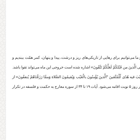
‌توانیم برای رهایی از تاریکی‌های ریز و درشت، پیدا و پنهان، کمر همّت ببندیم و
لصّیَامُ کَمَا کُتبَ عَلَی الَّذینَ من قَبْلکُمْ لَعَلَّکُمْ تَتَّقُونَ» اشاره شده است خروجی این ماه می‌تواند تقوا باشد.
ره، «ذَلکَ الْکتَابُ لاَ رَیْبَ فیه هُدًی لّلْمُتَّقینَ *الَّذینَ یُؤْمنُونَ بالْغَیْب وَیُقیمُونَ الصَّلاهَ وَممَّا رَزَقْنَاهُمْ یُنفقُونَ» از
صفات متّقین، برپا داشتن نماز است. بحث اصلی ما هم نماز است ‌؛ عبادتی که هر روز ۵ نوبت اقامه می‌شود. آیات ۱۹ تا ۳۴ از سوره معارج به حکمت و فلسفه در تکرار