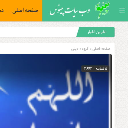
صفحه اصلی
دس
آخرین اخبار
صفحه اصلی
» گروه »
دینی
شناسه : 3643