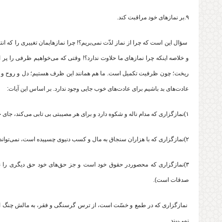
۹.بر نمازهای خود مراقبت کند.
سؤال این است که چرا از نماز لذّت نمی‌بریم؟! چرا نمازهایمان تغییری را که ان
و خلاصه اینکه چرا نماز‌های ما حلاوت ندارد؟! وقتی که می‌خواهیم ظرفی را 
ریخت؛ چون ظرفیت تکمیل است. ما هم همانند این ظرف هستیم؛ دل و روح و جان
عادت‌های بد باشیم برای عادت‌های خوب جایی وجود ندارد. بر اساس این آیات‌:
۱)نمازگزاری که مدام ناله و شکوه دارد و برای هر مصیبتی بی تابی می‌کند، جای خالی برای صبر بر مصائب ندارد؛ پس نمی‌تواند به واسطه‌ی صبر ساکت وشکیبا باشد.
۲)نمازگزاری که با هزاران سنجاق به مال و کسب دنیوی چسپیده است، نمی‌تواند با دستیابی به خیر و فزونی نعمت، بخشنده شود.
۳)نمازگزاری که محصوردر حقوق خود است و جز حق‌های خود حق دیگری را نمی
صدقات است).
نمازگزاری که در طمع و خسّت است، از ترس گرسنگی و فقر، به مالش چنگ ان
نمی‌بیند.