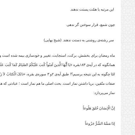
این مرتبه با همّت پستت ندهند.
چون شمع، قرار سوختن گر ندهی
سر رشته‌ی روشنی به دستت ندهند. (شیخ بهایی)
ماه رمضان برای بخشش، برکت، استجابت، تغییر و خودسازی بیمه شده است و ما می
همانگونه که در آیه‌ی ۱۸۳بقره «یَا أَیُّهَا الَّذینَ آمَنُواْ کُتبَ عَلَیْکُمُ ا
امّا چگونه به این نتیجه برسیم؟! طبق آیه‌ی ۲و ۳ سوره‌ی بق
نماز می‌پردازد:
إنَّ الْإنسَانَ خُلقَ هَلُوعاً
إذَا مَسَّهُ الشَّرُّ جَزُوعاً