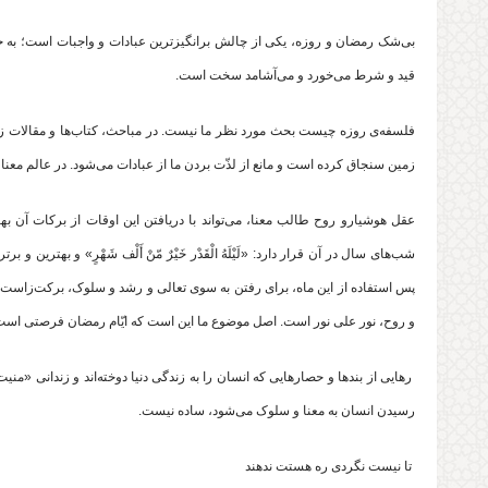
بی‌شک رمضان و روزه، یکی از چالش برانگیزترین عبادات و واجبات است؛ به خا
قید و شرط می‌خورد و می‌آشامد سخت است.
فلسفه‌ی روزه چیست بحث مورد نظر ما نیست. در مباحث، کتاب‌ها و مقالات زیا
زمین سنجاق کرده است و مانع از لذّت بردن ما از عبادات می‌شود. در عالم معنا و
عقل هوشیارو روح طالب معنا، می‌تواند با دریافتن این اوقات از برکات آن 
شب‌های سال در آن قرار دارد: «لَیْلَهُ الْقَدْر خَیْرٌ مّنْ أَلْف شَهْرٍ» و بهتر
پس استفاده از این ماه، برای رفتن به سوی تعالی و رشد و سلوک، برکت‌زاست.
و روح، نور علی نور است. اصل موضوع ما این است که ایّام رمضان فرصتی است بر
رهایی از بندها و حصار‌هایی که انسان را به زندگی دنیا دوخته‌اند و زندانی «منیت
رسیدن انسان به معنا و سلوک می‌شود، ساده نیست.
تا نیست نگردی ره هستت ندهند