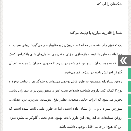
شکمتان را آب کند
شما را قادر به مبارزه با دیابت می‌کند
یک تحقیق چاپ شده در مجله غدد درون‌ریز و متابولیسم می‌گوید: روغن سیاه‌دانه
می‌تواند به طور بالقوه به بازسازی جزئی و تدریجی سلول‌های بتای پانکراس کمک
کند که به موجب آن انسولینِ کم شده در سرم تا حدودی جبران شده و به تبع آن
صفحه نخست
گلوکزِ افزایش یافته در سِرُم، کم می‌شود.
روغن سیاه‌دانه همچنین به طور قابل توجهی می‌تواند به جلوگیری از دیابت نوع ۱ و
تالار گفتمان
نوع ۲ کمک کند. داروی شناخته شده‌ای تحت عنوان متفورمین برای بیماران دیابتی
آپارات
تجویز می‌شود که اثرات جانبی متعددی نظیر نفخ، یبوست، سردرد، درد عضلانی،
سوزش سر دل و … را نشان داده است؛ اما به طور علمی ثابت شده است که
اینستاگرام
روغن سیاه‌دانه به اندازه‌ی این دارو باعث بهبود عدم تحمل گلوکز می‌شود بدون
مجوز سایت
این که هیچ اثر جانبی قابل توجهی داشته باشد.