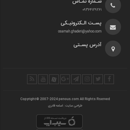
شـماره تمـاس
09364129261
پسـت الـکترونیـکی
osamah.ghaderi@yahoo.com
آدرس پسـتی
Copyright© 2007-2024 penous.com All Rights Rserved
طراحی سایت : اسامه قادری