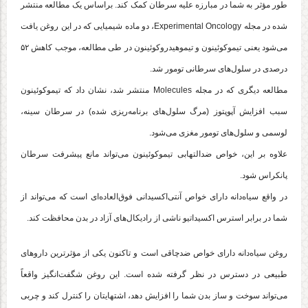
طور مؤثر به شما در مبارزه علیه سرطان کمک کند. براساس یک مطالعه منتشر
شده در مجله Experimental Oncology، دو ماده شیمیایی که در این روغن یافت
می‌شود یعنی تیموکوئینون و تیموهیدروکوئینون در طی مطالعه، موجب کاهش ۵۲
درصدی در سلول‌های سرطانی تومور شد.
مطالعه دیگری که در مجله Molecules منتشر شد، نشان داد که تیموکوئینون
سبب افزایش آپوپتوز (مرگ سلول‌های برنامه‌ریزی شده) در سرطان سینه،
لوسمی و سلول‌های تومور مغزی می‌شود.
علاوه بر این، خواص ضدالتهابی تیموکوئینون می‌تواند مانع پیشرفت سرطان
پانکراس شود.
در واقع سیاه‌دانه دارای خواص آنتی‌اکسیدانی فوق‌العاده‌ای است که می‌تواند از
شما در برابر استرس اکسیداتیو ناشی از رادیکال‌های آزاد در بدن محافظت کند.
روغن سیاه‌دانه دارای خواص ضدچاقی است و تاکنون یکی از مؤثرترین داروهای
طبیعی در دسترس در نظر گرفته شده است. این روغن شگفت‌انگیز واقعاً
می‌تواند سوخت و ساز بدن شما را افزایش دهد، اشتهایتان را کنترل کند و چربی