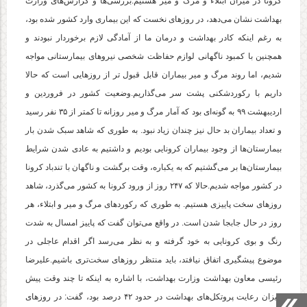
کرونا در میزان ابتلاء و مرگ و میر هستیم.بررسی‌ها و گزارش‌های وزارت
بهداشت نشان می‌دهد، در روزهای نخست که این بیماری وارد کشور شده بود،
به رغم اینکه کادر بهداشت و درمان ما از آمادگی لازم برخوردار نبودند و
همچنین با کمبود ناگهانی لوازم حفاظت شخصی نیروهای بیمارستانی مواجه
شدیم، اما روند مرگ و میر بیماران قابل قبول تر از روزهایی است که حالا
داریم با رکوردشکنی پشت سر می‌گذاریم.وضعیت کشور در فروردین و
اردیبهشت ۹۹ به گونه‌ای بود که آمار مرگ و میر روزانه تا کمتر از ۳۵ نفر رسید
و تعداد بیماران بد حال نیز چندان زیاد نبود. به طوری که شاهد سبک شدن بار
بیمارستان‌ها از وجود بیماران کرونایی بودیم و داشتیم به عادی شدن شرایط
بیمارستان‌ها بر می‌گشتیم که به یکباره، وقت برگشت و ناگهان با تندباد کرونا
در کشور مواجه شدیم.حالا که ۲۴۷ روز از ورود کرونا به کشور می‌گذرد، شاهد
روزهای سخت پاییزی هستیم. به طوری که رکوردهای مرگ و میر و ابتلاء، هر
روز در حال جابجا شدن است. در واقع می‌توان گفت که پاییز امسال به شدت
رنگ و بوی کرونایی به خود گرفته و به نظر می‌رسد اگر اقدام عاجلی در
موضوع پیشگیری اتفاق نیافتد، باید منتظر روزهای سخت‌تری باشیم.علیرضا
رئیسی معاون بهداشت وزارت بهداشت، با اشاره به اینکه تا چند وقت پیش
میزان رعایت پروتکل‌های بهداشت در حدود ۴۲ درصد بود، گفت: در روزهای