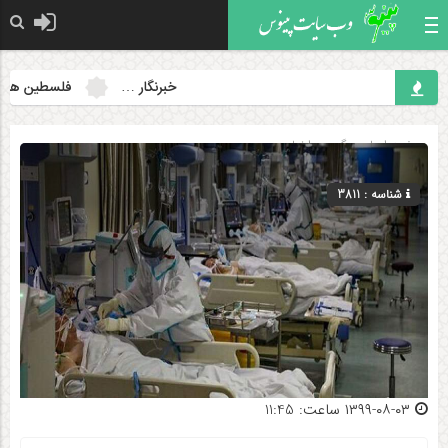
خبرنگار …
فلسطین همچنان 
صفحه اصلی
» گروه »
اخبار
شناسه : 3811
۱۳۹۹-۰۸-۰۳ ساعت: 11:45