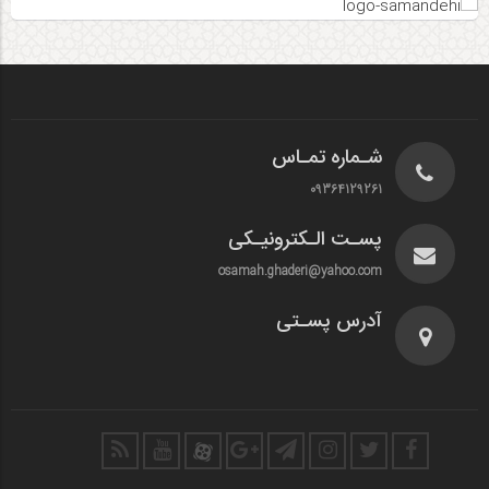
شـماره تمـاس
09364129261
پسـت الـکترونیـکی
osamah.ghaderi@yahoo.com
آدرس پسـتی