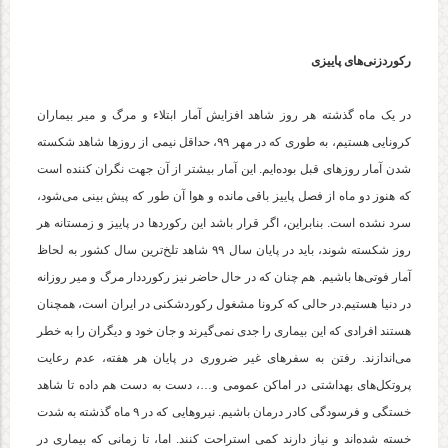
رکوردزنی‌های پاییزی
در یک ماه گذشته هر روز شاهد افزایش آمار ابتلاء و مرگ و میر بیماران
کرونایی هستیم، به طوری که در مهر ۹۹، حداقل نیمی از روزها شاهد شکسته
شدن آمار روزهای قبل بوده‌ایم. این آمار بیشتر از آن جهت نگران کننده است
که هنوز دو ماه از فصل پاییز باقی مانده و هوا آن طور که پیش بینی می‌شود،
سرد نشده است. بنابراین، اگر قرار باشد این رکوردها در پاییز و زمستانه هر
روز شکسته شوند، باید در پایان سال ۹۹ شاهد تلخ‌ترین سال کشور به لحاظ
آمار فوتی‌ها باشیم. هم چنان که در حال حاضر نیز رکورددار مرگ و میر روزانه
در دنیا هستیم.در حالی که کرونا مشغول رکوردشکنی در ایران است، همچنان
هستند افرادی که این بیماری را جدی نمی‌گیرند و جان خود و دیگران را به خطر
می‌اندازند. رفتن به سفرهای غیر ضروری در پایان هر هفته، عدم رعایت
پروتکل‌های بهداشتی در اماکن عمومی و…، دست به دست هم داده تا شاهد
خستگی و فرسودگی کادر درمان باشیم. نیروهایی که در ۹ ماه گذشته به شدت
خسته شده‌اند و نیاز دارند کمی استراحت کنند. اما، تا زمانی که بیماری در