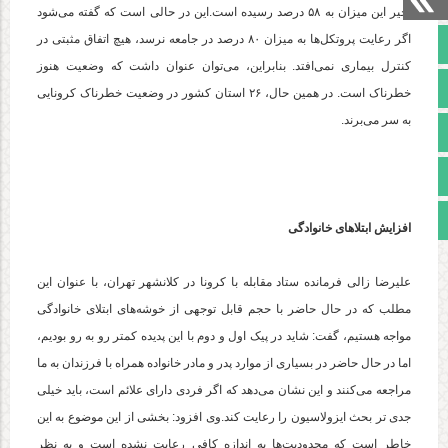
اخیر این میزان به ۵۸ درصد رسیده است.این در حالی است که گفته می‌شود
اگر رعایت پروتکل‌ها به میزان ۸۰ درصد در جامعه نرسد، هیچ اتفاق مثبتی در
صفحه نخست
کنترل بیماری نمی‌افتد. بنابراین، می‌توان عنوان داشت که وضعیت هنوز
تالار گفتمان
خطرناک است. در همین حال، ۲۶ استان کشور در وضعیت خطرناک کرونایی
به سر می‌برند.
آپارات
اینستاگرام
مجوز سایت
افزایش ابتلاهای خانوادگی
علیرضا زالی فرمانده ستاد مقابله با کرونا در کلانشهر تهران، با عنوان این
مطلب که در حال حاضر با حجم قابل توجهی از خوشه‌های ابتلای خانوادگی
مواجه هستیم، گفت: شاید در پیک اول و دوم با این پدیده کمتر رو به رو بودیم،
اما در حال حاضر در بسیاری از موارد پدر و مادر خانواده همراه با فرزندان به ما
مراجعه می‌کنند و این نشان می‌دهد که اگر فردی دارای علائم است، باید خیلی
جدی تر بحث ایزولاسیون را رعایت کند.وی افزود: بخشی از این موضوع به این
خاطر است که محدودیت‌ها به اندازه کافی رعایت نشده است و به نظر