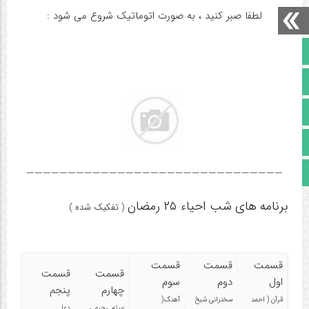
لطفا صبر کنید ، به صورت اتوماتیک شروع می شود :
صفحه نخست
تالار گفتمان
آپارات
اینستاگرام
مجوز سایت
———————————————————————————————
برنامه های
شب
احیاء ۲۵ رمضان
( تفکیک شده )
قسمت
قسمت
قسمت
قسمت
قسمت
اول
دوم
سوم
چهارم
پنجم
قرآن ( احمد
سخنرانی شیخ
آهنگ(
میثم رحیمی
دعا