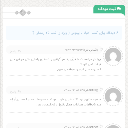
ثبت دیدگاه
6 دیدگاه برای “شب احیاء با پینوس ( ویژه ی شب ۲۵ رمضان )”
در
4
ناشناس
۱۳۹۱-۰۵-۲۳ ۰۱:۳۴
پاسخ
چرا در مراسمات ما قرآن به سر گرفتن و دعاهای باحالی مثل جوشن کبیر
قرائت نمی شود؟
گاهی به حال شیعیان غبطه می خورم
در
5
۱۳۹۱-۰۵-۲۳ ۰۷:۰۸
sondos
پاسخ
سلام،دستتون درد نکنه خیلی خوب بودند مخصوصا اسماء الحسنی.أجرکم
عندالله.طاعات وعبادات همگی قبول باشه.التماس دعا.
در
4
۱۳۹۱-۰۵-۲۳ ۰۷:۰۸
sondos