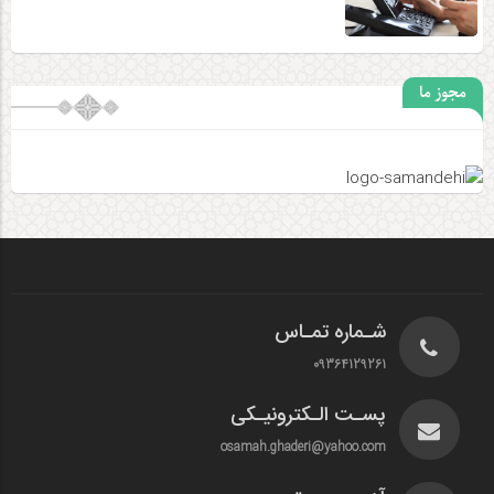
مجوز ما
شـماره تمـاس
09364129261
پسـت الـکترونیـکی
osamah.ghaderi@yahoo.com