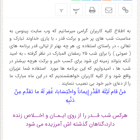
پ
پ
به اطلاع کلیه کاربران گرامی میرسانیم که وب سایت پینوس به
مناسبت شب های پر خیر و برکت قدر ، با یاری خداوند تبارک و
تعالی ، در راستای استفاده ی هر چه بهتر از لیالی قدر برنامه های
( صوتی ) را برای شب ۲۵ رمضان المبارک در نظر گرفته ، به امید
آنکه بتواند زمینه ای شود برای کسب خیر و برکت هرچه بیشتر در
شب ها ، امیدواریم که این برنامه ها مورد استفاده شما عزیزان
واقع شود و از کلیه کاربران خواهشمندیم که در این ماه مبارک ما
را از دعای خیر خود بی نصیب ننمایند .
مَنْ قام لَیْلَهَ القَدْرِ إِیماناً واحْتِسَابا، غُفِر لَهُ ما تقدَّم مِنْ
ذنْبِهِ
هرکس شب قــدر را از روی ایـمـان و اخــلاص زنده
دارد،گناهان گذشته اش آمرزیده می شود