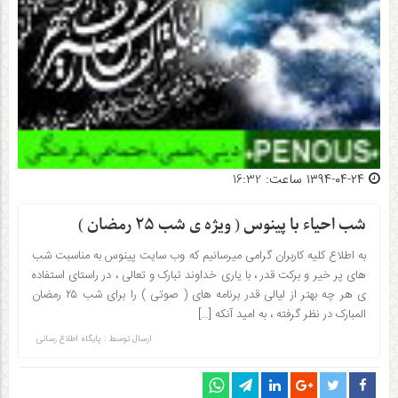
۱۳۹۴-۰۴-۲۴ ساعت: 16:32
شب احیاء با پینوس ( ویژه ی شب ۲۵ رمضان )
به اطلاع کلیه کاربران گرامی میرسانیم که وب سایت پینوس به مناسبت شب
های پر خیر و برکت قدر ، با یاری خداوند تبارک و تعالی ، در راستای استفاده
ی هر چه بهتر از لیالی قدر برنامه های ( صوتی ) را برای شب ۲۵ رمضان
المبارک در نظر گرفته ، به امید آنکه […]
ارسال توسط :
پایگاه اطلاع رسانی