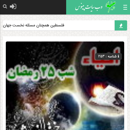
فلسطین همچنان مسئله نخست جهان اسلام 
صفحه اصلی
» گروه »
دینی
شناسه : 253