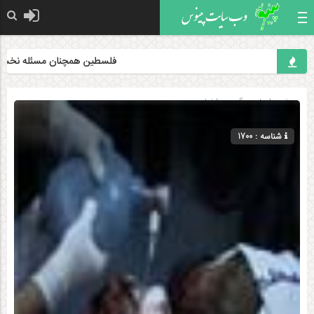
فلسطین همچنان مسئله نخست جه
صفحه اصلی
» گروه »
اخبار
شناسه : 1700