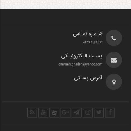
شـماره تمـاس
09364129261
پسـت الـکترونیـکی
osamah.ghaderi@yahoo.com
آدرس پسـتی