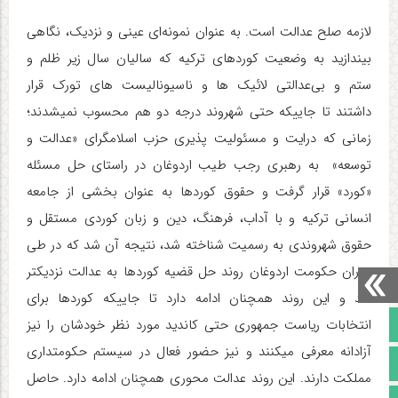
لازمه صلح عدالت است. به عنوان نمونه‌ای عینی و نزدیک، نگاهی
بیندازید به وضعیت کوردهای ترکیه که سالیان سال زیر ظلم و
ستم و بی‌عدالتی لائیک ها و ناسیونالیست های تورک قرار
داشتند تا جاییکه حتی شهروند درجه دو هم محسوب نمیشدند؛
زمانی که درایت و مسئولیت پذیری حزب اسلامگرای «عدالت و
توسعه» به رهبری رجب طیب اردوغان در راستای حل مسئله
«کورد» قرار گرفت و حقوق کوردها به عنوان بخشی از جامعه
انسانی ترکیه و با آداب، فرهنگ، دین و زبان کوردی مستقل و
حقوق شهروندی به رسمیت شناخته شد، نتیجه آن شد که در طی
دوران حکومت اردوغان روند حل قضیه کوردها به عدالت نزدیکتر
شد و این روند همچنان ادامه دارد تا جاییکه کوردها برای
صفحه نخست
انتخابات ریاست جمهوری حتی کاندید مورد نظر خودشان را نیز
آزادانه معرفی میکنند و نیز حضور فعال در سیستم حکومتداری
تالار گفتمان
مملکت دارند. این روند عدالت محوری همچنان ادامه دارد. حاصل