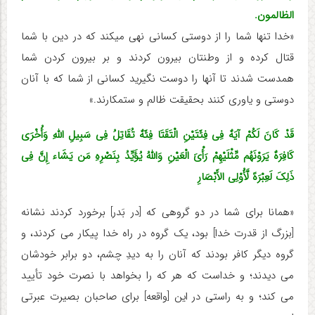
الظالمون.
«خدا تنها شما را از دوستی کسانی نهی می‏کند که در دین با شما
قتال کرده و از وطنتان بیرون کردند و بر بیرون کردن شما
همدست شدند تا آنها را دوست نگیرید کسانی از شما که با آنان
دوستی و یاوری کنند بحقیقت ظالم و ستمکارند.»
قَدْ کَانَ لَکُمْ آیَهٌ فِی فِئَتَیْنِ الْتَقَتَا فِئَهٌ تُقَاتِلُ فِی سَبِیلِ اللّهِ وَأُخْرَی
کَافِرَهٌ یَرَوْنَهُم مِّثْلَیْهِمْ رَأْیَ الْعَیْنِ وَاللّهُ یُؤَیِّدُ بِنَصْرِهِ مَن یَشَاء إِنَّ فِی
ذَلِکَ لَعِبْرَهً لَّأُوْلِی الأَبْصَارِ
«همانا برای شما در دو گروهی که [در بَدر] برخورد کردند نشانه
[بزرگ از قدرت خدا] بود، یک گروه در راه خدا پیکار می کردند، و
گروه دیگر کافر بودند که آنان را به دیدِ چشم، دو برابر خودشان
می دیدند؛ و خداست که هر که را بخواهد با نصرت خود تأیید
می کند؛ و به راستی در این [واقعه] برای صاحبان بصیرت عبرتی