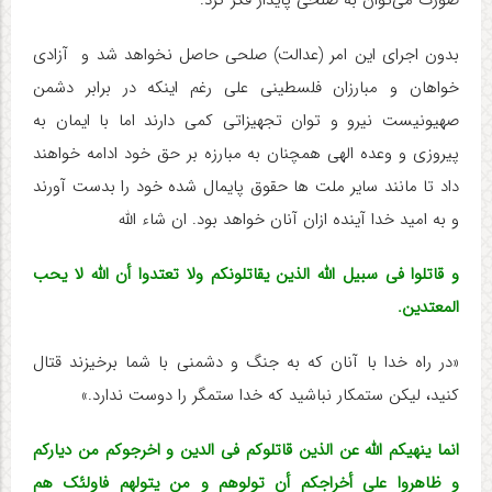
صورت می‌توان به صلحی پایدار فکر کرد.
بدون اجرای این امر (عدالت) صلحی حاصل نخواهد شد و آزادی
خواهان و مبارزان فلسطینی علی رغم اینکه در برابر دشمن
صهیونیست نیرو و توان تجهیزاتی کمی دارند اما با ایمان به
پیروزی و وعده الهی همچنان به مبارزه بر حق خود ادامه خواهند
داد تا مانند سایر ملت ها حقوق پایمال شده خود را بدست آورند
و به امید خدا آینده ازان آنان خواهد بود. ان شاء الله
و قاتلوا فی سبیل اللّه الذین یقاتلونکم ولا تعتدوا أن اللّه لا یحب
المعتدین.
«در راه خدا با آنان که به جنگ و دشمنی با شما برخیزند قتال
کنید، لیکن ستمکار نباشید که خدا ستمگر را دوست ندارد.»
انما ینهیکم اللّه عن الذین قاتلوکم فی الدین و اخرجوکم من دیارکم
و ظاهروا علی أخراجکم أن تولوهم و من یتولهم فاولئک هم