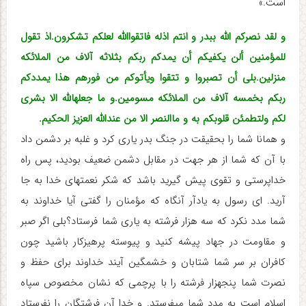
است.»
و لقد نصرکم اللّه ببدر و انتم اذله فاتقوااللّه لعلکم تشکرون.اذ تقول
للمؤمنین ألن یکفیکم أن یمدکم ربکم بثلاثه آلاف من الملائکه
منزلین.بلی أن تصبروا و تتقوا ویأتوکم من فورهم هذا یمددکم
ربکم بخمسه آلاف من الملائکه مسومین.و ما جعله‏اللّه الا بشری
لکم ولتطمئن قلوبکم به و ماالنصر الا من عنداللّه العزیز الحکیم.
و همانا شما را بحقیقت در جنگ بدر یاری کرد و غلبه بر دشمن داد
با آن که شما از هر جهت در مقابل دشمن ضعیف بودید، پس راه
خداپرستی و تقوی پیش گیرید باشد که شکر نعمتهای خدا به جا
آرید. ای رسول به یادآر آن‏گاه که مؤمنان را گفتی آیا خداوند به
شما مدد نکرد که سه هزار فرشته به یاری شما فرستاد؟بلی اگر صبر
و مقاومت در جهاد پیشه کنید و پیوسته پرهیزکار باشید چون
کافران بر سر شما شتابان و خشمگین آیند خداوند برای حفظ و
نصرت شما پنجهزار فرشته را با پرچمی که نشان مخصوص سپاه
اسلام است به مدد شما می‏فرستد. و خدا آن فرشتگان را نفرستاد