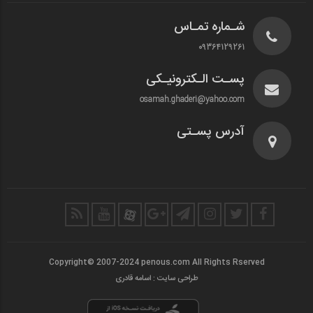
شـماره تمـاس
09364129261
پسـت الـکترونیـکی
osamah.ghaderi@yahoo.com
آدرس پسـتی
Copyright© 2007-2024 penous.com All Rights Rserved
طراحی سایت : اسامه قادری